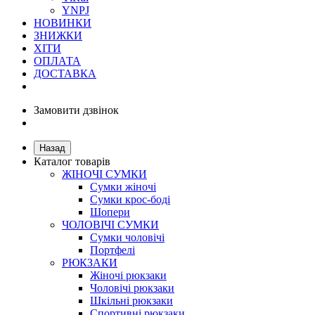
YNPJ
НОВИНКИ
ЗНИЖКИ
ХІТИ
ОПЛАТА
ДОСТАВКА
Замовити дзвінок
Назад
Каталог товарів
ЖІНОЧІ СУМКИ
Сумки жіночі
Сумки крос-боді
Шопери
ЧОЛОВІЧІ СУМКИ
Сумки чоловічі
Портфелі
РЮКЗАКИ
Жіночі рюкзаки
Чоловічі рюкзаки
Шкільні рюкзаки
Спортивні рюкзаки