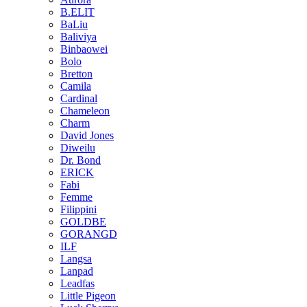
B.ELIT
BaLiu
Baliviya
Binbaowei
Bolo
Bretton
Camila
Cardinal
Chameleon
Charm
David Jones
Diweilu
Dr. Bond
ERICK
Fabi
Femme
Filippini
GOLDBE
GORANGD
ILF
Langsa
Lanpad
Leadfas
Little Pigeon