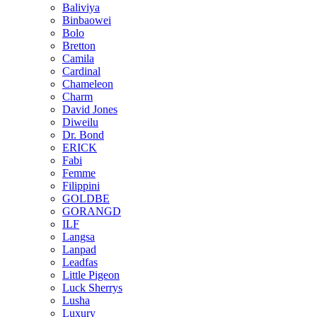
Baliviya
Binbaowei
Bolo
Bretton
Camila
Cardinal
Chameleon
Charm
David Jones
Diweilu
Dr. Bond
ERICK
Fabi
Femme
Filippini
GOLDBE
GORANGD
ILF
Langsa
Lanpad
Leadfas
Little Pigeon
Luck Sherrys
Lusha
Luxury