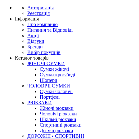
Авторизація
Реєстрація
Інформація
Про компанію
Питання та Відповіді
Акції
Відгуки
Бренди
Вибір покупців
Каталог товарів
ЖІНОЧІ СУМКИ
Сумки жіночі
Сумки крос-боді
Шопери
ЧОЛОВІЧІ СУМКИ
Сумки чоловічі
Портфелі
РЮКЗАКИ
Жіночі рюкзаки
Чоловічі рюкзаки
Шкільні рюкзаки
Спортивні рюкзаки
Дитячі рюкзаки
ДОРОЖНІ • СПОРТИВНІ