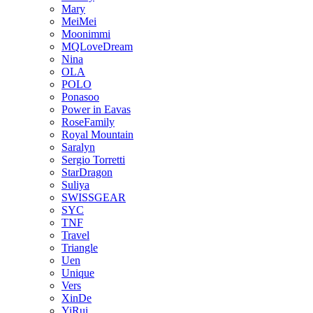
Mary
MeiMei
Moonimmi
MQLoveDream
Nina
OLA
POLO
Ponasoo
Power in Eavas
RoseFamily
Royal Mountain
Saralyn
Sergio Torretti
StarDragon
Suliya
SWISSGEAR
SYC
TNF
Travel
Triangle
Uen
Unique
Vers
XinDe
YiRui