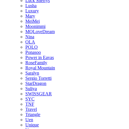
Luck Sherrys
Lusha
Luxury
Mary
MeiMei
Moonimmi
MQLoveDream
Nina
OLA
POLO
Ponasoo
Power in Eavas
RoseFamily
Royal Mountain
Saralyn
Sergio Torretti
StarDragon
Suliya
SWISSGEAR
SYC
TNF
Travel
Triangle
Uen
Unique