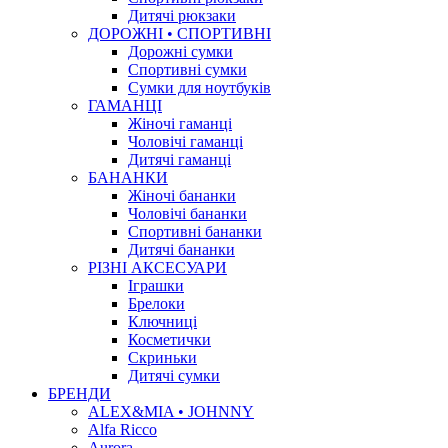
Дитячі рюкзаки
ДОРОЖНІ • СПОРТИВНІ
Дорожні сумки
Спортивні сумки
Сумки для ноутбуків
ГАМАНЦІ
Жіночі гаманці
Чоловічі гаманці
Дитячі гаманці
БАНАНКИ
Жіночі бананки
Чоловічі бананки
Спортивні бананки
Дитячі бананки
РІЗНІ АКСЕСУАРИ
Іграшки
Брелоки
Ключниці
Косметички
Скриньки
Дитячі сумки
БРЕНДИ
ALEX&MIA • JOHNNY
Alfa Ricco
Aurora