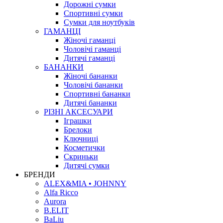
Дорожні сумки
Спортивні сумки
Сумки для ноутбуків
ГАМАНЦІ
Жіночі гаманці
Чоловічі гаманці
Дитячі гаманці
БАНАНКИ
Жіночі бананки
Чоловічі бананки
Спортивні бананки
Дитячі бананки
РІЗНІ АКСЕСУАРИ
Іграшки
Брелоки
Ключниці
Косметички
Скриньки
Дитячі сумки
БРЕНДИ
ALEX&MIA • JOHNNY
Alfa Ricco
Aurora
B.ELIT
BaLiu