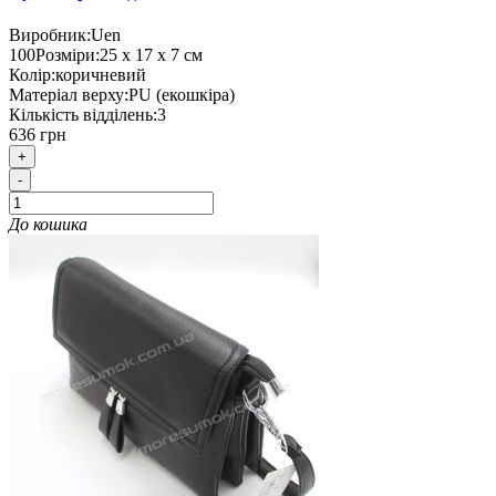
Виробник:
Uen
100
Розміри:
25 х 17 х 7 см
Колір:
коричневий
Матеріал верху:
PU (екошкіра)
Кількість відділень:
3
636 грн
+
-
До кошика