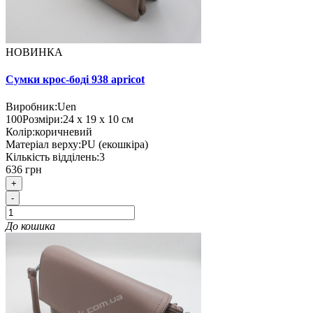
НОВИНКА
Сумки крос-боді 938 apricot
Виробник:
Uen
100
Розміри:
24 х 19 х 10 см
Колір:
коричневий
Матеріал верху:
PU (екошкіра)
Кількість відділень:
3
636 грн
+
-
До кошика