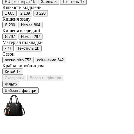
PU (екошкіра)
1
k
Замша
5
Текстиль
17
Кількість відділень
1
685
2
189
3
220
Кишеня ззаду
Є
230
Немає
864
Кишеня всередині
Є
797
Немає
297
Матеріал підкладки
-
77
Текстиль
1
k
Сезон
весна-літо
752
осінь-зима
342
Країна виробництва
Китай
1
k
Скасувати
Виберіть фільтри
Фільтр
Виберіть фільтри