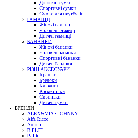
Дорожні сумки
Спортивні сумки
Сумки для ноутбуків
ГАМАНЦІ
Жіночі гаманці
Чоловічі гаманці
Дитячі гаманці
БАНАНКИ
Жіночі бананки
Чоловічі бананки
Спортивні бананки
Дитячі бананки
РІЗНІ АКСЕСУАРИ
Іграшки
Брелоки
Ключниці
Косметички
Скриньки
Дитячі сумки
БРЕНДИ
ALEX&MIA • JOHNNY
Alfa Ricco
Aurora
B.ELIT
BaLiu