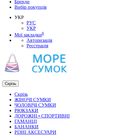
Бренди
Вибір покупців
УКР
РУС
УКР
0
Мої закладки
Авторизація
Реєстрація
Скрізь
Скрізь
ЖІНОЧІ СУМКИ
ЧОЛОВІЧІ СУМКИ
РЮКЗАКИ
ДОРОЖНІ • СПОРТИВНІ
ГАМАНЦІ
БАНАНКИ
РІЗНІ АКСЕСУАРИ