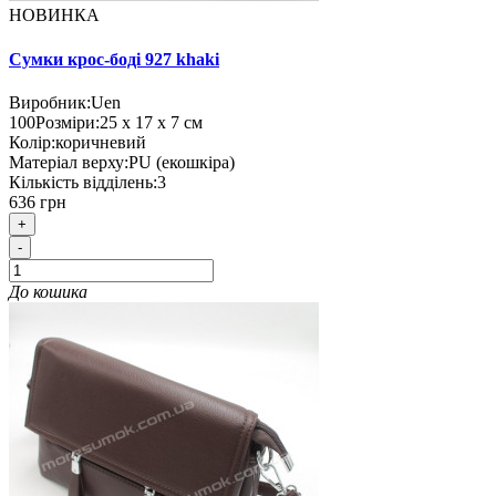
НОВИНКА
Сумки крос-боді 927 khaki
Виробник:
Uen
100
Розміри:
25 х 17 х 7 см
Колір:
коричневий
Матеріал верху:
PU (екошкіра)
Кількість відділень:
3
636 грн
+
-
До кошика