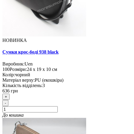
НОВИНКА
Сумки крос-боді 938 black
Виробник:
Uen
100
Розміри:
24 х 19 х 10 см
Колір:
чорний
Матеріал верху:
PU (екошкіра)
Кількість відділень:
3
636 грн
+
-
До кошика