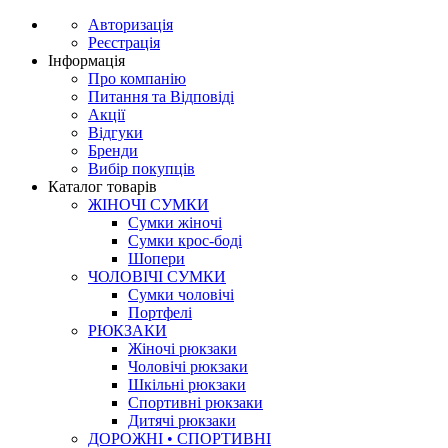
Авторизація
Реєстрація
Інформація
Про компанію
Питання та Відповіді
Акції
Відгуки
Бренди
Вибір покупців
Каталог товарів
ЖІНОЧІ СУМКИ
Сумки жіночі
Сумки крос-боді
Шопери
ЧОЛОВІЧІ СУМКИ
Сумки чоловічі
Портфелі
РЮКЗАКИ
Жіночі рюкзаки
Чоловічі рюкзаки
Шкільні рюкзаки
Спортивні рюкзаки
Дитячі рюкзаки
ДОРОЖНІ • СПОРТИВНІ