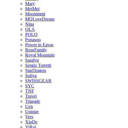
Mary
MeiMei
Moonimmi
MQLoveDream
Nina
OLA
POLO
Ponasoo
Power in Eavas
RoseFamily
Royal Mountain
Saralyn
Sergio Torretti
StarDragon
Suliya
SWISSGEAR
SYC
TNF
Travel
Triangle
Uen
Unique
Vers
XinDe
YiRui