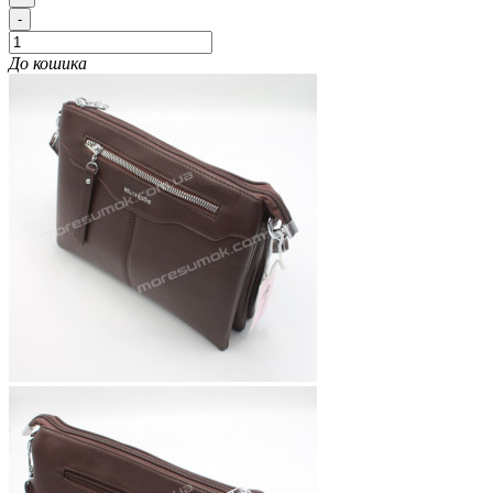
-
До кошика