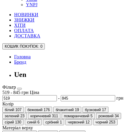
YNPJ
НОВИНКИ
ЗНИЖКИ
ХІТИ
ОПЛАТА
ДОСТАВКА
КОШИК
ПОКУПОК
: 0
Головна
Бренд
Uen
Фільтр
519
-
845
грн
Ціна
-
грн
Колір
білий
107
бежевий
176
блакитний
19
бузковий
17
зелений
23
коричневий
311
помаранчевий
5
рожевий
34
сірий
130
синій
6
срібний
1
червоний
12
чорний
253
Матеріал верху