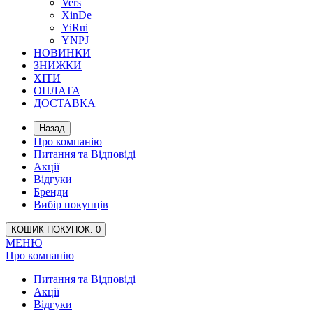
Vers
XinDe
YiRui
YNPJ
НОВИНКИ
ЗНИЖКИ
ХІТИ
ОПЛАТА
ДОСТАВКА
Назад
Про компанію
Питання та Відповіді
Акції
Відгуки
Бренди
Вибір покупців
КОШИК
ПОКУПОК
: 0
МЕНЮ
Про компанію
Питання та Відповіді
Акції
Відгуки