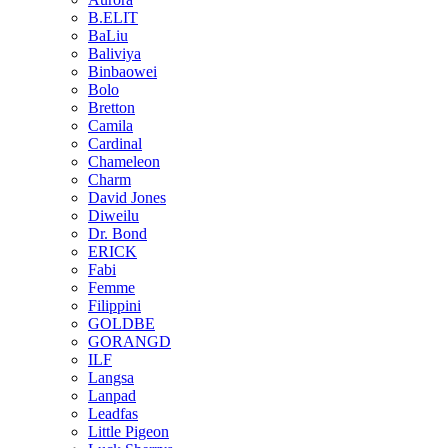
B.ELIT
BaLiu
Baliviya
Binbaowei
Bolo
Bretton
Camila
Cardinal
Chameleon
Charm
David Jones
Diweilu
Dr. Bond
ERICK
Fabi
Femme
Filippini
GOLDBE
GORANGD
ILF
Langsa
Lanpad
Leadfas
Little Pigeon