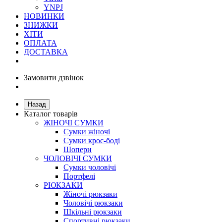
YNPJ
НОВИНКИ
ЗНИЖКИ
ХІТИ
ОПЛАТА
ДОСТАВКА
Замовити дзвінок
Назад
Каталог товарів
ЖІНОЧІ СУМКИ
Сумки жіночі
Сумки крос-боді
Шопери
ЧОЛОВІЧІ СУМКИ
Сумки чоловічі
Портфелі
РЮКЗАКИ
Жіночі рюкзаки
Чоловічі рюкзаки
Шкільні рюкзаки
Спортивні рюкзаки