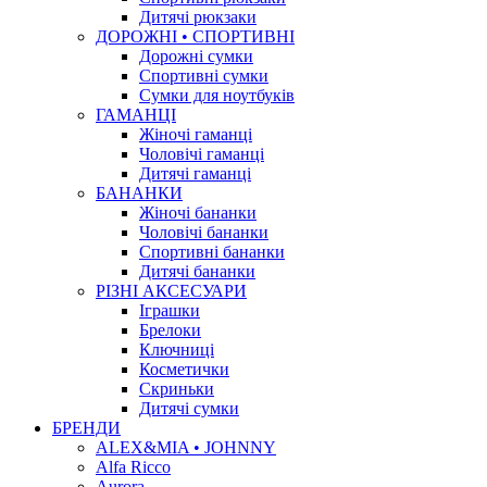
Дитячі рюкзаки
ДОРОЖНІ • СПОРТИВНІ
Дорожні сумки
Спортивні сумки
Сумки для ноутбуків
ГАМАНЦІ
Жіночі гаманці
Чоловічі гаманці
Дитячі гаманці
БАНАНКИ
Жіночі бананки
Чоловічі бананки
Спортивні бананки
Дитячі бананки
РІЗНІ АКСЕСУАРИ
Іграшки
Брелоки
Ключниці
Косметички
Скриньки
Дитячі сумки
БРЕНДИ
ALEX&MIA • JOHNNY
Alfa Ricco
Aurora