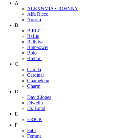
A
ALEX&MIA • JOHNNY
Alfa Ricco
Aurora
B
B.ELIT
BaLiu
Baliviya
Binbaowei
Bolo
Bretton
C
Camila
Cardinal
Chameleon
Charm
D
David Jones
Diweilu
Dr. Bond
E
ERICK
F
Fabi
Femme