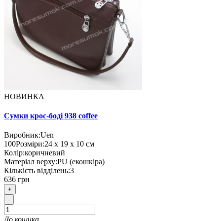
НОВИНКА
Сумки крос-боді 938 coffee
Виробник:
Uen
100
Розміри:
24 х 19 х 10 см
Колір:
коричневий
Матеріал верху:
PU (екошкіра)
Кількість відділень:
3
636 грн
+
-
До кошика