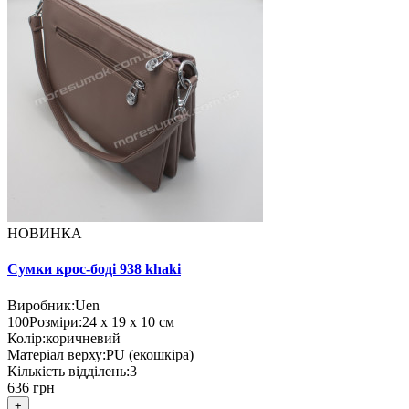
НОВИНКА
Сумки крос-боді 938 khaki
Виробник:
Uen
100
Розміри:
24 х 19 х 10 см
Колір:
коричневий
Матеріал верху:
PU (екошкіра)
Кількість відділень:
3
636 грн
+