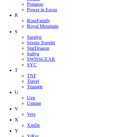
Ponasoo
Power in Eavas
R
RoseFamily
Royal Mountain
S
Saralyn
Sergio Torretti
StarDragon
Suliya
SWISSGEAR
SYC
T
TNF
Travel
Triangle
U
Uen
Unique
V
Vers
X
XinDe
Y
YiRui