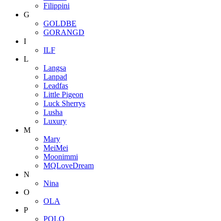
Filippini
G
GOLDBE
GORANGD
I
ILF
L
Langsa
Lanpad
Leadfas
Little Pigeon
Luck Sherrys
Lusha
Luxury
M
Mary
MeiMei
Moonimmi
MQLoveDream
N
Nina
O
OLA
P
POLO