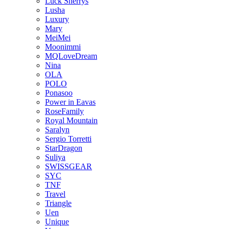
Luck Sherrys
Lusha
Luxury
Mary
MeiMei
Moonimmi
MQLoveDream
Nina
OLA
POLO
Ponasoo
Power in Eavas
RoseFamily
Royal Mountain
Saralyn
Sergio Torretti
StarDragon
Suliya
SWISSGEAR
SYC
TNF
Travel
Triangle
Uen
Unique