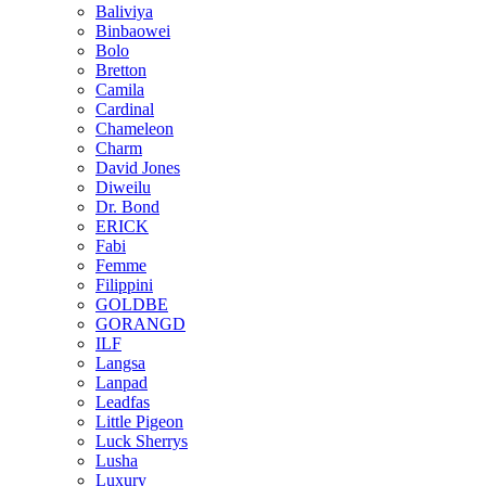
Baliviya
Binbaowei
Bolo
Bretton
Camila
Cardinal
Chameleon
Charm
David Jones
Diweilu
Dr. Bond
ERICK
Fabi
Femme
Filippini
GOLDBE
GORANGD
ILF
Langsa
Lanpad
Leadfas
Little Pigeon
Luck Sherrys
Lusha
Luxury