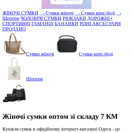
ЖІНОЧІ СУМКИ
- Сумки жіночі
- Сумки крос-боді
-
Шопери
ЧОЛОВІЧІ СУМКИ
РЮКЗАКИ
ДОРОЖНІ •
СПОРТИВНІ
ГАМАНЦІ
БАНАНКИ
РІЗНІ АКСЕСУАРИ
ПРОДАНО
Сумки жіночі
Сумки крос-боді
Шопери
Жіночі сумки оптом зі складу 7 КМ
Купівля сумок в офіційному інтернет-магазині Одеси - це