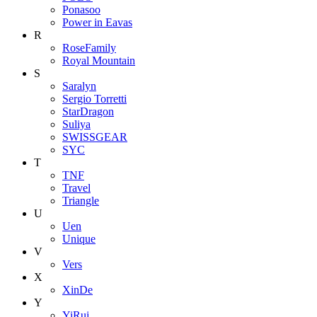
Ponasoo
Power in Eavas
R
RoseFamily
Royal Mountain
S
Saralyn
Sergio Torretti
StarDragon
Suliya
SWISSGEAR
SYC
T
TNF
Travel
Triangle
U
Uen
Unique
V
Vers
X
XinDe
Y
YiRui