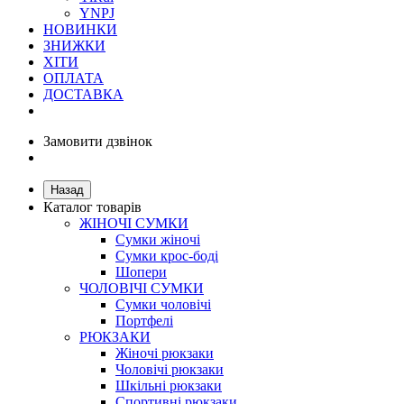
YNPJ
НОВИНКИ
ЗНИЖКИ
ХІТИ
ОПЛАТА
ДОСТАВКА
Замовити дзвінок
Назад
Каталог товарів
ЖІНОЧІ СУМКИ
Сумки жіночі
Сумки крос-боді
Шопери
ЧОЛОВІЧІ СУМКИ
Сумки чоловічі
Портфелі
РЮКЗАКИ
Жіночі рюкзаки
Чоловічі рюкзаки
Шкільні рюкзаки
Спортивні рюкзаки