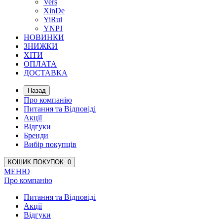
Vers
XinDe
YiRui
YNPJ
НОВИНКИ
ЗНИЖКИ
ХІТИ
ОПЛАТА
ДОСТАВКА
Назад
Про компанію
Питання та Відповіді
Акції
Відгуки
Бренди
Вибір покупців
КОШИК
ПОКУПОК
: 0
МЕНЮ
Про компанію
Питання та Відповіді
Акції
Відгуки