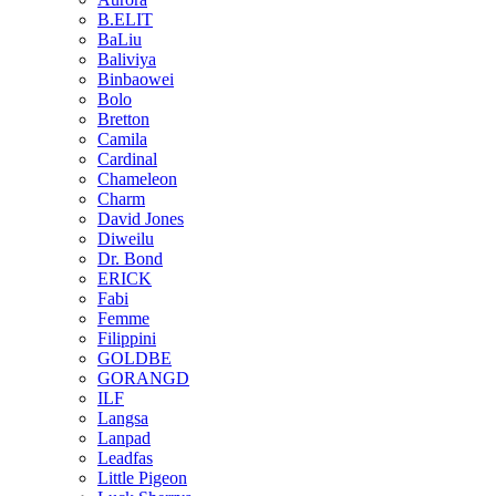
B.ELIT
BaLiu
Baliviya
Binbaowei
Bolo
Bretton
Camila
Cardinal
Chameleon
Charm
David Jones
Diweilu
Dr. Bond
ERICK
Fabi
Femme
Filippini
GOLDBE
GORANGD
ILF
Langsa
Lanpad
Leadfas
Little Pigeon