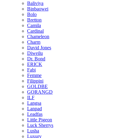
Baliviya
Binbaowei
Bolo
Bretton
Camila
Cardinal
Chameleon
Charm
David Jones
Diweilu
Dr. Bond
ERICK
Fabi
Femme
Filippini
GOLDBE
GORANGD
ILF
Langsa
Lanpad
Leadfas
Little Pigeon
Luck Sherrys
Lusha
Luxury