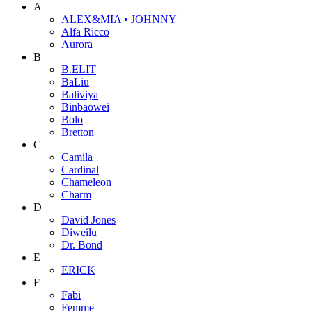
A
ALEX&MIA • JOHNNY
Alfa Ricco
Aurora
B
B.ELIT
BaLiu
Baliviya
Binbaowei
Bolo
Bretton
C
Camila
Cardinal
Chameleon
Charm
D
David Jones
Diweilu
Dr. Bond
E
ERICK
F
Fabi
Femme