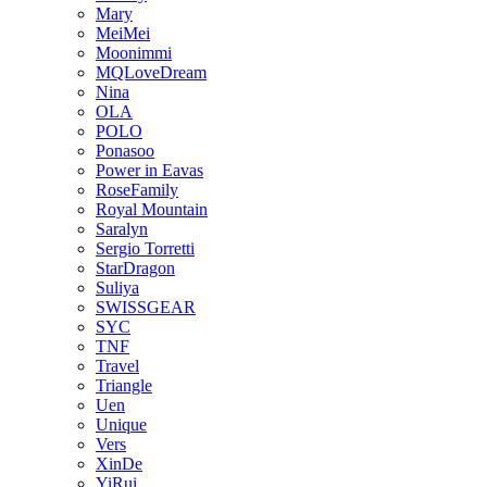
Mary
MeiMei
Moonimmi
MQLoveDream
Nina
OLA
POLO
Ponasoo
Power in Eavas
RoseFamily
Royal Mountain
Saralyn
Sergio Torretti
StarDragon
Suliya
SWISSGEAR
SYC
TNF
Travel
Triangle
Uen
Unique
Vers
XinDe
YiRui