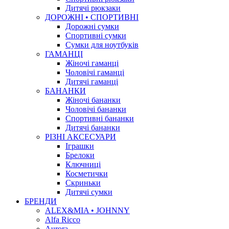
Дитячі рюкзаки
ДОРОЖНІ • СПОРТИВНІ
Дорожні сумки
Спортивні сумки
Сумки для ноутбуків
ГАМАНЦІ
Жіночі гаманці
Чоловічі гаманці
Дитячі гаманці
БАНАНКИ
Жіночі бананки
Чоловічі бананки
Спортивні бананки
Дитячі бананки
РІЗНІ АКСЕСУАРИ
Іграшки
Брелоки
Ключниці
Косметички
Скриньки
Дитячі сумки
БРЕНДИ
ALEX&MIA • JOHNNY
Alfa Ricco
Aurora