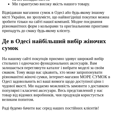
Ми гарантуємо високу якість нашого товару.
Відвідавши магазини сумок в Одесі або будь-якому іншому
місті України, ви зрозумієте, що найвигідніші покупки можна
зробити тільки на сайті нашої компанії. Модне поєднання
різноманітних форм з кольорами та оригінальними принтами
припадуть до смаку будь-якому клієнту.
Де в Одесі найбільший вибір жіночих
сумок
На нашому сайті покупців приємно здивує широкий вибір
стильних і одночасно функціональних аксесуарів. Вам
залишається переглянути каталог і вибрати моделі за своїм
смаком. Тому якщо вас цікавить, хто може запропонувати
різноманітні жіночі сумки, інтернет-магазин МОРЕ СУМОК в
Одесі задовольнить всі ваші вимоги щодо доступної ціни і
чудової якості. Ми надаємо можливість замовити з доставкою
популярні і класичні аксесуари. Весь представлений у нас
товар від відомих виробників, чия продукція користується
великим попитом.
Раді будемо бачити вас серед наших постійних клієнтів!