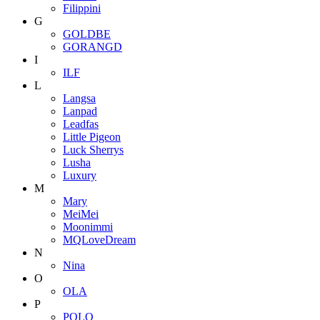
Filippini
G
GOLDBE
GORANGD
I
ILF
L
Langsa
Lanpad
Leadfas
Little Pigeon
Luck Sherrys
Lusha
Luxury
M
Mary
MeiMei
Moonimmi
MQLoveDream
N
Nina
O
OLA
P
POLO