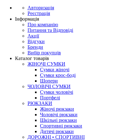
Авторизація
Реєстрація
Інформація
Про компанію
Питання та Відповіді
Акції
Відгуки
Бренди
Вибір покупців
Каталог товарів
ЖІНОЧІ СУМКИ
Сумки жіночі
Сумки крос-боді
Шопери
ЧОЛОВІЧІ СУМКИ
Сумки чоловічі
Портфелі
РЮКЗАКИ
Жіночі рюкзаки
Чоловічі рюкзаки
Шкільні рюкзаки
Спортивні рюкзаки
Дитячі рюкзаки
ДОРОЖНІ • СПОРТИВНІ