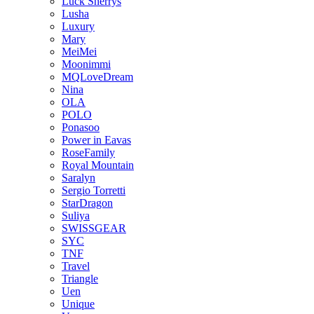
Luck Sherrys
Lusha
Luxury
Mary
MeiMei
Moonimmi
MQLoveDream
Nina
OLA
POLO
Ponasoo
Power in Eavas
RoseFamily
Royal Mountain
Saralyn
Sergio Torretti
StarDragon
Suliya
SWISSGEAR
SYC
TNF
Travel
Triangle
Uen
Unique