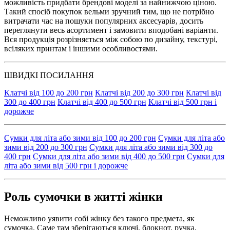
можливість придбати брендові моделі за найнижчою ціною.
Такий спосіб покупок вельми зручний тим, що не потрібно
витрачати час на пошуки популярних аксесуарів, досить
переглянути весь асортимент і замовити вподобані варіанти.
Вся продукція розрізняється між собою по дизайну, текстурі,
всіляких принтам і іншими особливостями.
ШВИДКІ ПОСИЛАННЯ
Клатчі від 100 до 200 грн
Клатчі від 200 до 300 грн
Клатчі від
300 до 400 грн
Клатчі від 400 до 500 грн
Клатчі від 500 грн і
дорожче
Сумки для літа або зими від 100 до 200 грн
Сумки для літа або
зими від 200 до 300 грн
Сумки для літа або зими від 300 до
400 грн
Сумки для літа або зими від 400 до 500 грн
Сумки для
літа або зими від 500 грн і дорожче
Роль сумочки в житті жінки
Неможливо уявити собі жінку без такого предмета, як
сумочка. Саме там зберігаються ключі, блокнот, ручка,