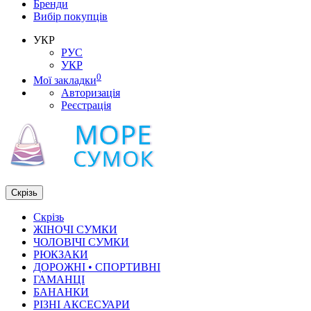
Бренди
Вибір покупців
УКР
РУС
УКР
0
Мої закладки
Авторизація
Реєстрація
Скрізь
Скрізь
ЖІНОЧІ СУМКИ
ЧОЛОВІЧІ СУМКИ
РЮКЗАКИ
ДОРОЖНІ • СПОРТИВНІ
ГАМАНЦІ
БАНАНКИ
РІЗНІ АКСЕСУАРИ