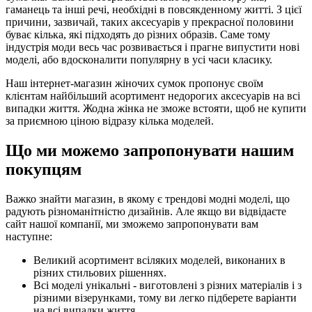
гаманець та інші речі, необхідні в повсякденному житті. З цієї
причини, зазвичай, таких аксесуарів у прекрасної половини
буває кілька, які підходять до різних образів. Саме тому
індустрія моди весь час розвивається і прагне випустити нові
моделі, або вдосконалити популярну в усі часи класику.
Наш інтернет-магазин жіночих сумок пропонує своїм
клієнтам найбільший асортимент недорогих аксесуарів на всі
випадки життя. Жодна жінка не зможе встояти, щоб не купити
за приємною ціною відразу кілька моделей.
Що ми можемо запропонувати нашим
покупцям
Важко знайти магазин, в якому є трендові модні моделі, що
радують різноманітністю дизайнів. Але якщо ви відвідаєте
сайт нашої компанії, ми зможемо запропонувати вам
наступне:
Великий асортимент всіляких моделей, виконаних в
різних стильових рішеннях.
Всі моделі унікальні - виготовлені з різних матеріалів і з
різними візерунками, тому ви легко підберете варіанти
на всі випадки життя.