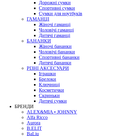
Дорожні сумки
Спортивні сумки
Сумки для ноутбуків
ГАМАНЦІ
Жіночі гаманці
Чоловічі гаманці
Дитячі гаманці
БАНАНКИ
Жіночі бананки
Чоловічі бананки
Спортивні бананки
Дитячі бананки
РІЗНІ АКСЕСУАРИ
Іграшки
Брелоки
Ключниці
Косметички
Скриньки
Дитячі сумки
БРЕНДИ
ALEX&MIA • JOHNNY
Alfa Ricco
Aurora
B.ELIT
BaLiu