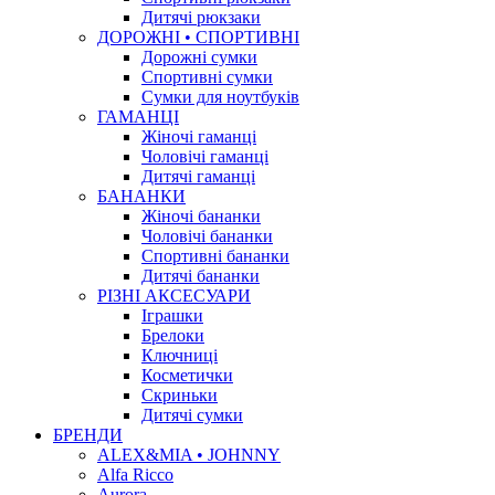
Дитячі рюкзаки
ДОРОЖНІ • СПОРТИВНІ
Дорожні сумки
Спортивні сумки
Сумки для ноутбуків
ГАМАНЦІ
Жіночі гаманці
Чоловічі гаманці
Дитячі гаманці
БАНАНКИ
Жіночі бананки
Чоловічі бананки
Спортивні бананки
Дитячі бананки
РІЗНІ АКСЕСУАРИ
Іграшки
Брелоки
Ключниці
Косметички
Скриньки
Дитячі сумки
БРЕНДИ
ALEX&MIA • JOHNNY
Alfa Ricco
Aurora