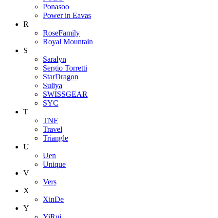
Ponasoo
Power in Eavas
R
RoseFamily
Royal Mountain
S
Saralyn
Sergio Torretti
StarDragon
Suliya
SWISSGEAR
SYC
T
TNF
Travel
Triangle
U
Uen
Unique
V
Vers
X
XinDe
Y
YiRui