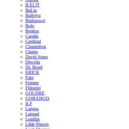
B.ELIT
BaLiu
Baliviya
Binbaowei
Bolo
Bretton
Camila
Cardinal
Chameleon
Charm
David Jones
Diweilu
Dr. Bond
ERICK
Fabi
Femme
Filippini
GOLDBE
GORANGD
ILF
Langsa
Lanpad
Leadfas
Little Pigeon