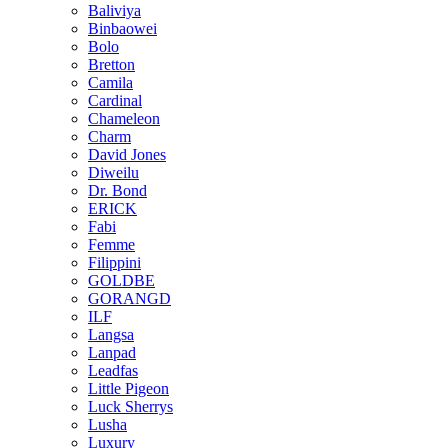
Baliviya
Binbaowei
Bolo
Bretton
Camila
Cardinal
Chameleon
Charm
David Jones
Diweilu
Dr. Bond
ERICK
Fabi
Femme
Filippini
GOLDBE
GORANGD
ILF
Langsa
Lanpad
Leadfas
Little Pigeon
Luck Sherrys
Lusha
Luxury