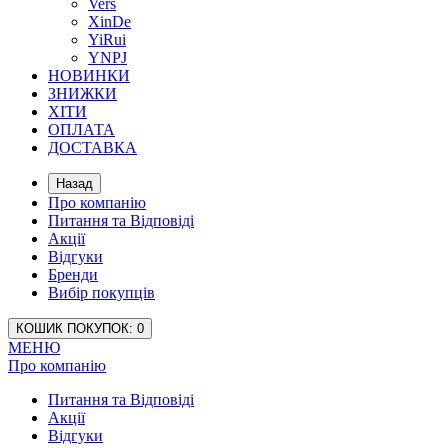
Vers
XinDe
YiRui
YNPJ
НОВИНКИ
ЗНИЖКИ
ХІТИ
ОПЛАТА
ДОСТАВКА
Назад
Про компанію
Питання та Відповіді
Акції
Відгуки
Бренди
Вибір покупців
КОШИК
ПОКУПОК
: 0
МЕНЮ
Про компанію
Питання та Відповіді
Акції
Відгуки