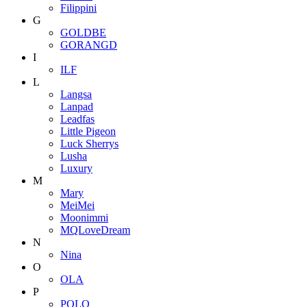
Filippini
G
GOLDBE
GORANGD
I
ILF
L
Langsa
Lanpad
Leadfas
Little Pigeon
Luck Sherrys
Lusha
Luxury
M
Mary
MeiMei
Moonimmi
MQLoveDream
N
Nina
O
OLA
P
POLO