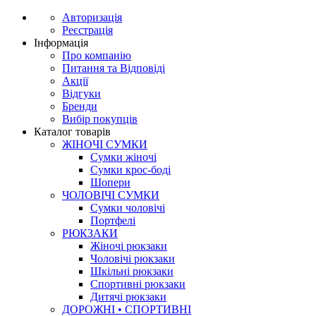
Авторизація
Реєстрація
Інформація
Про компанію
Питання та Відповіді
Акції
Відгуки
Бренди
Вибір покупців
Каталог товарів
ЖІНОЧІ СУМКИ
Сумки жіночі
Сумки крос-боді
Шопери
ЧОЛОВІЧІ СУМКИ
Сумки чоловічі
Портфелі
РЮКЗАКИ
Жіночі рюкзаки
Чоловічі рюкзаки
Шкільні рюкзаки
Спортивні рюкзаки
Дитячі рюкзаки
ДОРОЖНІ • СПОРТИВНІ