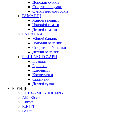
Дорожні сумки
Спортивні сумки
Сумки для ноутбуків
ГАМАНЦІ
Жіночі гаманці
Чоловічі гаманці
Дитячі гаманці
БАНАНКИ
Жіночі бананки
Чоловічі бананки
Спортивні бананки
Дитячі бананки
РІЗНІ АКСЕСУАРИ
Іграшки
Брелоки
Ключниці
Косметички
Скриньки
Дитячі сумки
БРЕНДИ
ALEX&MIA • JOHNNY
Alfa Ricco
Aurora
B.ELIT
BaLiu