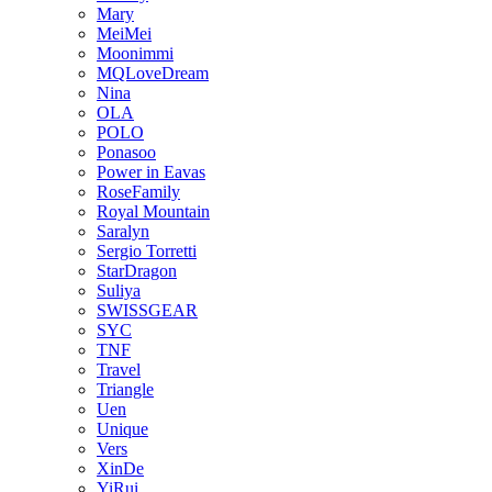
Mary
MeiMei
Moonimmi
MQLoveDream
Nina
OLA
POLO
Ponasoo
Power in Eavas
RoseFamily
Royal Mountain
Saralyn
Sergio Torretti
StarDragon
Suliya
SWISSGEAR
SYC
TNF
Travel
Triangle
Uen
Unique
Vers
XinDe
YiRui