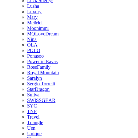
Luck Sherrys
Lusha
Luxury
Mary
MeiMei
Moonimmi
MQLoveDream
Nina
OLA
POLO
Ponasoo
Power in Eavas
RoseFamily
Royal Mountain
Saralyn
Sergio Torretti
StarDragon
Suliya
SWISSGEAR
SYC
TNF
Travel
Triangle
Uen
Unique