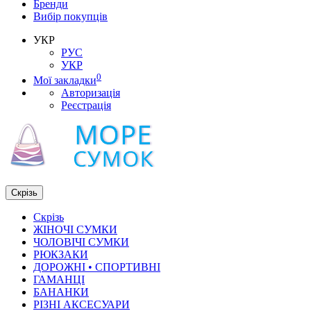
Бренди
Вибір покупців
УКР
РУС
УКР
0
Мої закладки
Авторизація
Реєстрація
Скрізь
Скрізь
ЖІНОЧІ СУМКИ
ЧОЛОВІЧІ СУМКИ
РЮКЗАКИ
ДОРОЖНІ • СПОРТИВНІ
ГАМАНЦІ
БАНАНКИ
РІЗНІ АКСЕСУАРИ