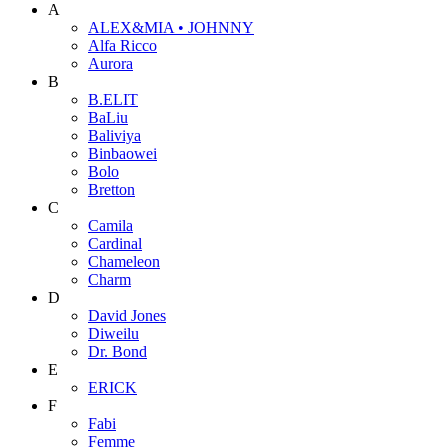
A
ALEX&MIA • JOHNNY
Alfa Ricco
Aurora
B
B.ELIT
BaLiu
Baliviya
Binbaowei
Bolo
Bretton
C
Camila
Cardinal
Chameleon
Charm
D
David Jones
Diweilu
Dr. Bond
E
ERICK
F
Fabi
Femme