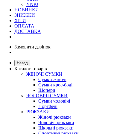
YNPJ
НОВИНКИ
ЗНИЖКИ
ХІТИ
ОПЛАТА
ДОСТАВКА
Замовити дзвінок
Назад
Каталог товарів
ЖІНОЧІ СУМКИ
Сумки жіночі
Сумки крос-боді
Шопери
ЧОЛОВІЧІ СУМКИ
Сумки чоловічі
Портфелі
РЮКЗАКИ
Жіночі рюкзаки
Чоловічі рюкзаки
Шкільні рюкзаки
Спортивні рюкзаки