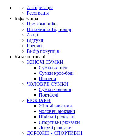
Авторизація
Реєстрація
Інформація
Про компанію
Питання та Відповіді
Акції
Відгуки
Бренди
Вибір покупців
Каталог товарів
ЖІНОЧІ СУМКИ
Сумки жіночі
Сумки крос-боді
Шопери
ЧОЛОВІЧІ СУМКИ
Сумки чоловічі
Портфелі
РЮКЗАКИ
Жіночі рюкзаки
Чоловічі рюкзаки
Шкільні рюкзаки
Спортивні рюкзаки
Дитячі рюкзаки
ДОРОЖНІ • СПОРТИВНІ