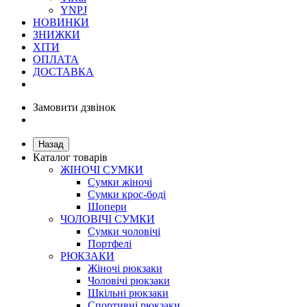
YNPJ
НОВИНКИ
ЗНИЖКИ
ХІТИ
ОПЛАТА
ДОСТАВКА
Замовити дзвінок
Назад
Каталог товарів
ЖІНОЧІ СУМКИ
Сумки жіночі
Сумки крос-боді
Шопери
ЧОЛОВІЧІ СУМКИ
Сумки чоловічі
Портфелі
РЮКЗАКИ
Жіночі рюкзаки
Чоловічі рюкзаки
Шкільні рюкзаки
Спортивні рюкзаки