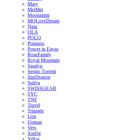
Mary
MeiMei
Moonimmi
MQLoveDream
Nina
OLA
POLO
Ponasoo
Power in Eavas
RoseFamily
Royal Mountain
Saralyn
Sergio Torretti
StarDragon
Suliya
SWISSGEAR
SYC
TNF
Travel
Triangle
Uen
Unique
Vers
XinDe
YiRui