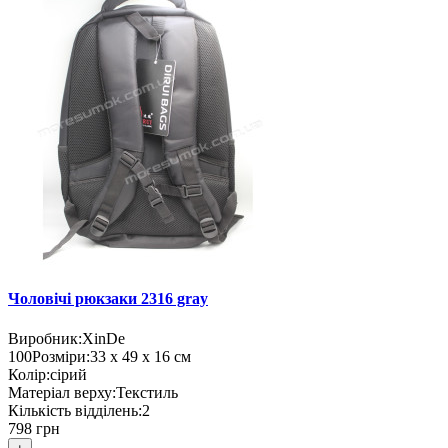
Чоловічі рюкзаки 2316 gray
Виробник:
XinDe
100
Розміри:
33 х 49 х 16 см
Колір:
сірий
Матеріал верху:
Текстиль
Кількість відділень:
2
798 грн