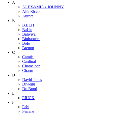
A
ALEX&MIA • JOHNNY
Alfa Ricco
Aurora
B
B.ELIT
BaLiu
Baliviya
Binbaowei
Bolo
Bretton
C
Camila
Cardinal
Chameleon
Charm
D
David Jones
Diweilu
Dr. Bond
E
ERICK
F
Fabi
Femme