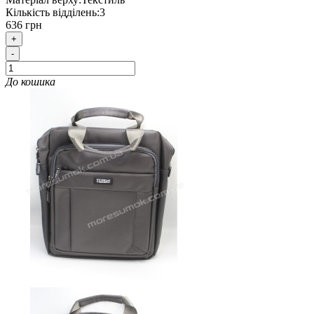
Кількість відділень:
3
636 грн
+
-
До кошика