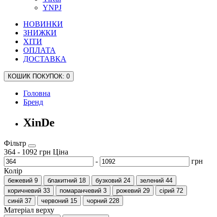
YNPJ
НОВИНКИ
ЗНИЖКИ
ХІТИ
ОПЛАТА
ДОСТАВКА
КОШИК
ПОКУПОК
: 0
Головна
Бренд
XinDe
Фільтр
364
-
1092
грн
Ціна
-
грн
Колір
бежевий
9
блакитний
18
бузковий
24
зелений
44
коричневий
33
помаранчевий
3
рожевий
29
сірий
72
синій
37
червоний
15
чорний
228
Матеріал верху