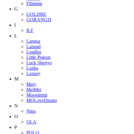
Filippini
G
GOLDBE
GORANGD
I
ILF
L
Langsa
Lanpad
Leadfas
Little Pigeon
Luck Sherrys
Lusha
Luxury
M
Mary
MeiMei
Moonimmi
MQLoveDream
N
Nina
O
OLA
P
POLO