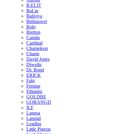
B.ELIT
BaLiu
Baliviya
Binbaowei
Bolo
Bretton
Camila
Cardinal
Chameleon
Charm
David Jones
Diweilu
Dr. Bond
ERICK
Fabi
Femme
Filippini
GOLDBE
GORANGD
ILF
Langsa
Lanpad
Leadfas
Little Pigeon