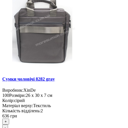
Сумки чоловічі 8282 gray
Виробник:
XinDe
100
Розміри:
26 х 30 х 7 см
Колір:
сірий
Матеріал верху:
Текстиль
Кількість відділень:
2
636 грн
+
-