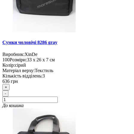
Сумки чоловічі 8286 gray
Виробник:
XinDe
100
Розміри:
33 х 26 х 7 см
Колір:
сірий
Матеріал верху:
Текстиль
Кількість відділень:
3
636 грн
+
-
До кошика