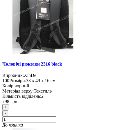
Чоловічі рюкзаки 2316 black
Виробник:
XinDe
100
Розміри:
33 х 49 х 16 см
Колір:
чорний
Матеріал верху:
Текстиль
Кількість відділень:
2
798 грн
+
-
До кошика