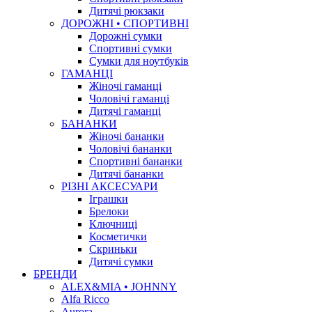
Дитячі рюкзаки
ДОРОЖНІ • СПОРТИВНІ
Дорожні сумки
Спортивні сумки
Сумки для ноутбуків
ГАМАНЦІ
Жіночі гаманці
Чоловічі гаманці
Дитячі гаманці
БАНАНКИ
Жіночі бананки
Чоловічі бананки
Спортивні бананки
Дитячі бананки
РІЗНІ АКСЕСУАРИ
Іграшки
Брелоки
Ключниці
Косметички
Скриньки
Дитячі сумки
БРЕНДИ
ALEX&MIA • JOHNNY
Alfa Ricco
Aurora