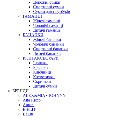
Дорожні сумки
Спортивні сумки
Сумки для ноутбуків
ГАМАНЦІ
Жіночі гаманці
Чоловічі гаманці
Дитячі гаманці
БАНАНКИ
Жіночі бананки
Чоловічі бананки
Спортивні бананки
Дитячі бананки
РІЗНІ АКСЕСУАРИ
Іграшки
Брелоки
Ключниці
Косметички
Скриньки
Дитячі сумки
БРЕНДИ
ALEX&MIA • JOHNNY
Alfa Ricco
Aurora
B.ELIT
BaLiu