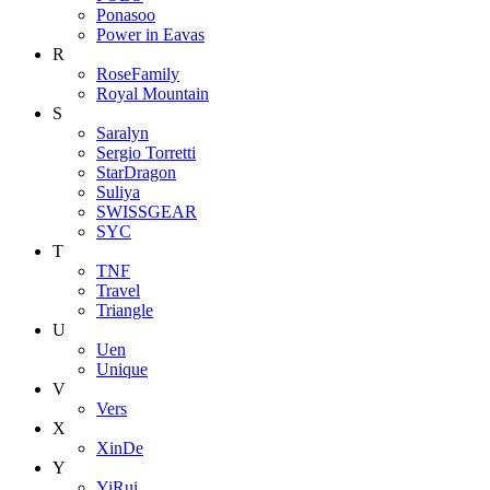
Ponasoo
Power in Eavas
R
RoseFamily
Royal Mountain
S
Saralyn
Sergio Torretti
StarDragon
Suliya
SWISSGEAR
SYC
T
TNF
Travel
Triangle
U
Uen
Unique
V
Vers
X
XinDe
Y
YiRui