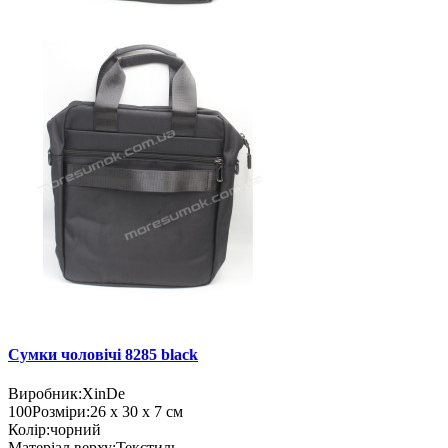
Сумки чоловічі 8285 black
Виробник:
XinDe
100
Розміри:
26 х 30 х 7 см
Колір:
чорний
Матеріал верху:
Текстиль