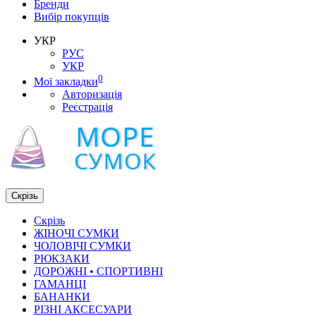
Бренди
Вибір покупців
УКР
РУС
УКР
0
Мої закладки
Авторизація
Реєстрація
Скрізь
Скрізь
ЖІНОЧІ СУМКИ
ЧОЛОВІЧІ СУМКИ
РЮКЗАКИ
ДОРОЖНІ • СПОРТИВНІ
ГАМАНЦІ
БАНАНКИ
РІЗНІ АКСЕСУАРИ