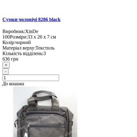
Сумки чоловічі 8286 black
Виробник:
XinDe
100
Розміри:
33 х 26 х 7 см
Колір:
чорний
Матеріал верху:
Текстиль
Кількість відділень:
3
636 грн
+
-
До кошика