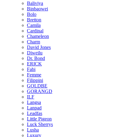
Baliviya
Binbaowei
Bolo
Bretton
Camila
Cardinal
Chameleon
Charm
David Jones
Diweilu
Dr. Bond
ERICK
Fabi
Femme
Filippini
GOLDBE
GORANGD
ILF
Langsa
Lanpad
Leadfas
Little Pigeon
Luck Sherrys
Lusha
Luxury