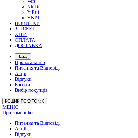
Vers
XinDe
YiRui
YNPJ
НОВИНКИ
ЗНИЖКИ
ХІТИ
ОПЛАТА
ДОСТАВКА
Назад
Про компанію
Питання та Відповіді
Акції
Відгуки
Бренди
Вибір покупців
КОШИК
ПОКУПОК
: 0
МЕНЮ
Про компанію
Питання та Відповіді
Акції
Відгуки