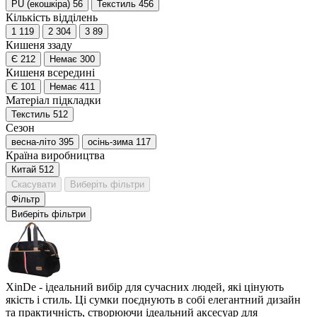
PU (екошкіра)
56
Текстиль
456
Кількість відділень
1
119
2
304
3
89
Кишеня ззаду
Є
212
Немає
300
Кишеня всередині
Є
101
Немає
411
Матеріал підкладки
Текстиль
512
Сезон
весна-літо
395
осінь-зима
117
Країна виробництва
Китай
512
Скасувати
Виберіть фільтри
Фільтр
Виберіть фільтри
XinDe - ідеальний вибір для сучасних людей, які цінують
якість і стиль. Ці сумки поєднують в собі елегантний дизайн
та практичність, створюючи ідеальний аксесуар для