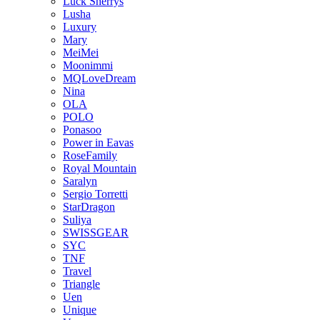
Luck Sherrys
Lusha
Luxury
Mary
MeiMei
Moonimmi
MQLoveDream
Nina
OLA
POLO
Ponasoo
Power in Eavas
RoseFamily
Royal Mountain
Saralyn
Sergio Torretti
StarDragon
Suliya
SWISSGEAR
SYC
TNF
Travel
Triangle
Uen
Unique