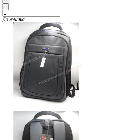
+
-
До кошика