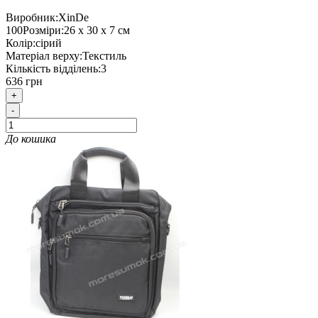
Виробник:
XinDe
100
Розміри:
26 х 30 х 7 см
Колір:
сірий
Матеріал верху:
Текстиль
Кількість відділень:
3
636 грн
+
-
До кошика