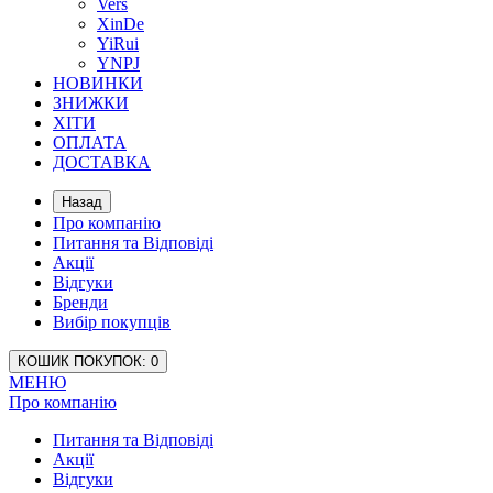
Vers
XinDe
YiRui
YNPJ
НОВИНКИ
ЗНИЖКИ
ХІТИ
ОПЛАТА
ДОСТАВКА
Назад
Про компанію
Питання та Відповіді
Акції
Відгуки
Бренди
Вибір покупців
КОШИК
ПОКУПОК
: 0
МЕНЮ
Про компанію
Питання та Відповіді
Акції
Відгуки