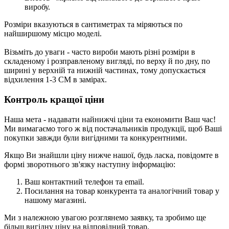
виробу.
Розміри вказуються в сантиметрах та міряються по
найширшому місцю моделі.
Візьміть до уваги - часто вироби мають різні розміри в
складеному і розправленому вигляді, по верху й по дну, по
ширині у верхній та нижній частинах, тому допускається
відхилення 1-3 СМ в замірах.
Контроль кращої ціни
Наша мета - надавати найнижчі ціни та економити Ваш час!
Ми вимагаємо того ж від постачальників продукції, щоб Ваші
покупки завжди були вигідними та конкурентними.
Якщо Ви знайшли ціну нижче нашої, будь ласка, повідомте в
формі зворотнього зв'язку
наступну інформацію:
Ваш контактний телефон та email.
Посилання на товар конкурента та аналогічний товар у
нашому магазині.
Ми з належною увагою розглянемо заявку, та зробимо ще
більш вигідну ціну на відповідний товар.