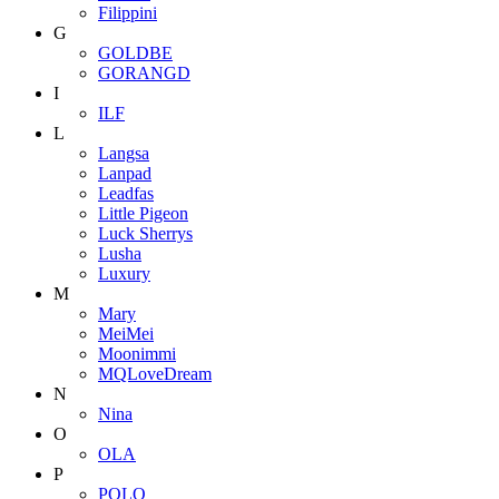
Filippini
G
GOLDBE
GORANGD
I
ILF
L
Langsa
Lanpad
Leadfas
Little Pigeon
Luck Sherrys
Lusha
Luxury
M
Mary
MeiMei
Moonimmi
MQLoveDream
N
Nina
O
OLA
P
POLO