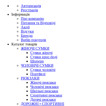
Авторизація
Реєстрація
Інформація
Про компанію
Питання та Відповіді
Акції
Відгуки
Бренди
Вибір покупців
Каталог товарів
ЖІНОЧІ СУМКИ
Сумки жіночі
Сумки крос-боді
Шопери
ЧОЛОВІЧІ СУМКИ
Сумки чоловічі
Портфелі
РЮКЗАКИ
Жіночі рюкзаки
Чоловічі рюкзаки
Шкільні рюкзаки
Спортивні рюкзаки
Дитячі рюкзаки
ДОРОЖНІ • СПОРТИВНІ