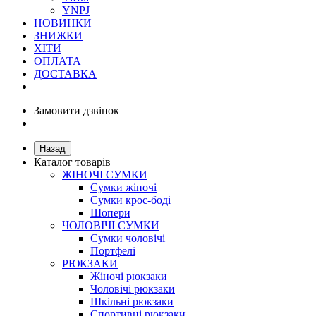
YNPJ
НОВИНКИ
ЗНИЖКИ
ХІТИ
ОПЛАТА
ДОСТАВКА
Замовити дзвінок
Назад
Каталог товарів
ЖІНОЧІ СУМКИ
Сумки жіночі
Сумки крос-боді
Шопери
ЧОЛОВІЧІ СУМКИ
Сумки чоловічі
Портфелі
РЮКЗАКИ
Жіночі рюкзаки
Чоловічі рюкзаки
Шкільні рюкзаки
Спортивні рюкзаки