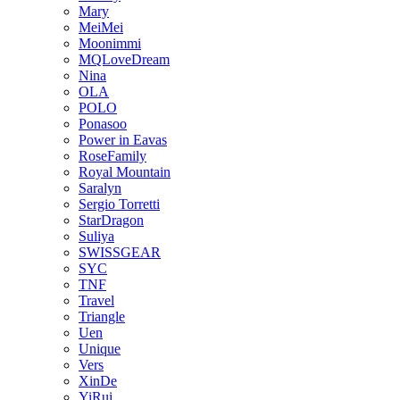
Mary
MeiMei
Moonimmi
MQLoveDream
Nina
OLA
POLO
Ponasoo
Power in Eavas
RoseFamily
Royal Mountain
Saralyn
Sergio Torretti
StarDragon
Suliya
SWISSGEAR
SYC
TNF
Travel
Triangle
Uen
Unique
Vers
XinDe
YiRui