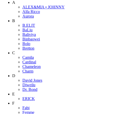
A
ALEX&MIA • JOHNNY
Alfa Ricco
Aurora
B
B.ELIT
BaLiu
Baliviya
Binbaowei
Bolo
Bretton
C
Camila
Cardinal
Chameleon
Charm
D
David Jones
Diweilu
Dr. Bond
E
ERICK
F
Fabi
Femme