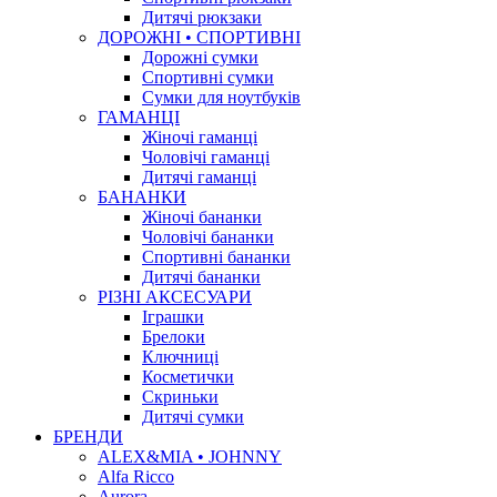
Дитячі рюкзаки
ДОРОЖНІ • СПОРТИВНІ
Дорожні сумки
Спортивні сумки
Сумки для ноутбуків
ГАМАНЦІ
Жіночі гаманці
Чоловічі гаманці
Дитячі гаманці
БАНАНКИ
Жіночі бананки
Чоловічі бананки
Спортивні бананки
Дитячі бананки
РІЗНІ АКСЕСУАРИ
Іграшки
Брелоки
Ключниці
Косметички
Скриньки
Дитячі сумки
БРЕНДИ
ALEX&MIA • JOHNNY
Alfa Ricco
Aurora