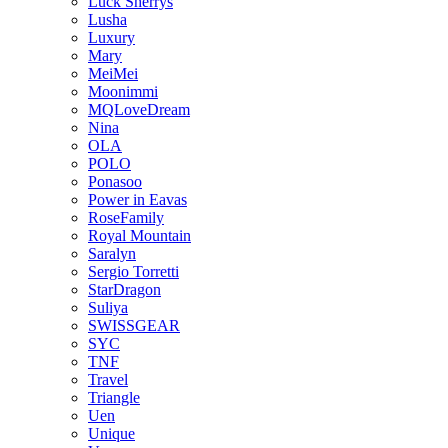
Luck Sherrys
Lusha
Luxury
Mary
MeiMei
Moonimmi
MQLoveDream
Nina
OLA
POLO
Ponasoo
Power in Eavas
RoseFamily
Royal Mountain
Saralyn
Sergio Torretti
StarDragon
Suliya
SWISSGEAR
SYC
TNF
Travel
Triangle
Uen
Unique