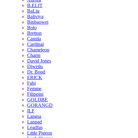
B.ELIT
BaLiu
Baliviya
Binbaowei
Bolo
Bretton
Camila
Cardinal
Chameleon
Charm
David Jones
Diweilu
Dr. Bond
ERICK
Fabi
Femme
Filippini
GOLDBE
GORANGD
ILF
Langsa
Lanpad
Leadfas
Little Pigeon