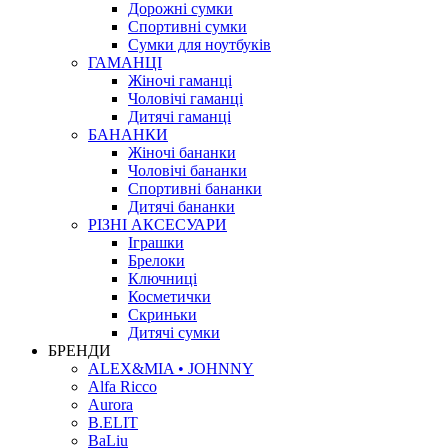
Дорожні сумки
Спортивні сумки
Сумки для ноутбуків
ГАМАНЦІ
Жіночі гаманці
Чоловічі гаманці
Дитячі гаманці
БАНАНКИ
Жіночі бананки
Чоловічі бананки
Спортивні бананки
Дитячі бананки
РІЗНІ АКСЕСУАРИ
Іграшки
Брелоки
Ключниці
Косметички
Скриньки
Дитячі сумки
БРЕНДИ
ALEX&MIA • JOHNNY
Alfa Ricco
Aurora
B.ELIT
BaLiu