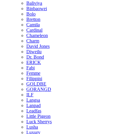
Baliviya
Binbaowei
Bolo
Bretton
Camila
Cardinal
Chameleon
Charm
David Jones
Diweilu
Dr. Bond
ERICK
Fabi
Femme
Filippini
GOLDBE
GORANGD
ILF
Langsa
Lanpad
Leadfas
Little Pigeon
Luck Sherrys
Lusha
Luxury