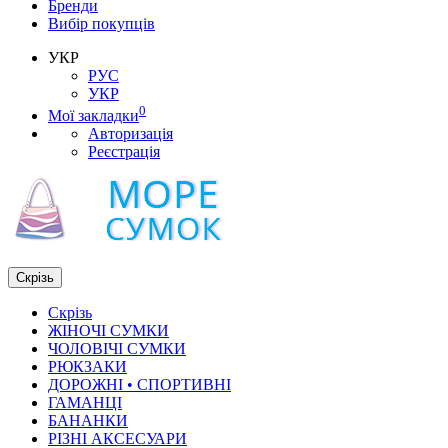
Бренди
Вибір покупців
УКР
РУС
УКР
0
Мої закладки
Авторизація
Реєстрація
Скрізь
Скрізь
ЖІНОЧІ СУМКИ
ЧОЛОВІЧІ СУМКИ
РЮКЗАКИ
ДОРОЖНІ • СПОРТИВНІ
ГАМАНЦІ
БАНАНКИ
РІЗНІ АКСЕСУАРИ