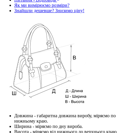
Як ми вимірюємо розміри?
Знайшли дешевше? Знизимо ціну!
Довжина
- габаритна довжина виробу, міряємо по
нижньому краю.
Ширина
- міряємо по дну вироба.
Висота
- міряємо від нижнього до верхнього краю