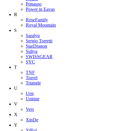
Ponasoo
Power in Eavas
R
RoseFamily
Royal Mountain
S
Saralyn
Sergio Torretti
StarDragon
Suliya
SWISSGEAR
SYC
T
TNF
Travel
Triangle
U
Uen
Unique
V
Vers
X
XinDe
Y
YiRui