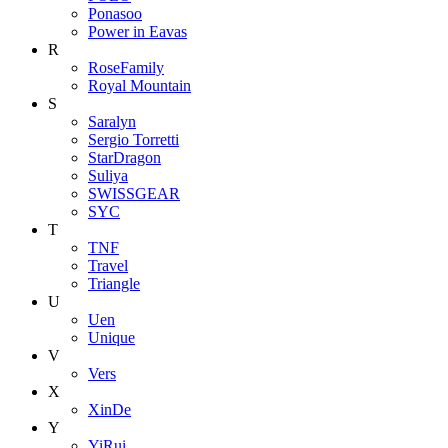
Ponasoo
Power in Eavas
R
RoseFamily
Royal Mountain
S
Saralyn
Sergio Torretti
StarDragon
Suliya
SWISSGEAR
SYC
T
TNF
Travel
Triangle
U
Uen
Unique
V
Vers
X
XinDe
Y
YiRui