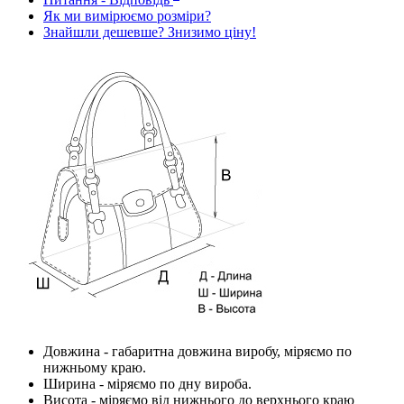
Як ми вимірюємо розміри?
Знайшли дешевше? Знизимо ціну!
Довжина
- габаритна довжина виробу, міряємо по
нижньому краю.
Ширина
- міряємо по дну вироба.
Висота
- міряємо від нижнього до верхнього краю