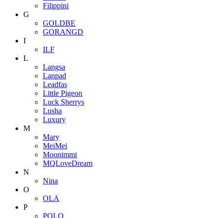
Filippini
G
GOLDBE
GORANGD
I
ILF
L
Langsa
Lanpad
Leadfas
Little Pigeon
Luck Sherrys
Lusha
Luxury
M
Mary
MeiMei
Moonimmi
MQLoveDream
N
Nina
O
OLA
P
POLO