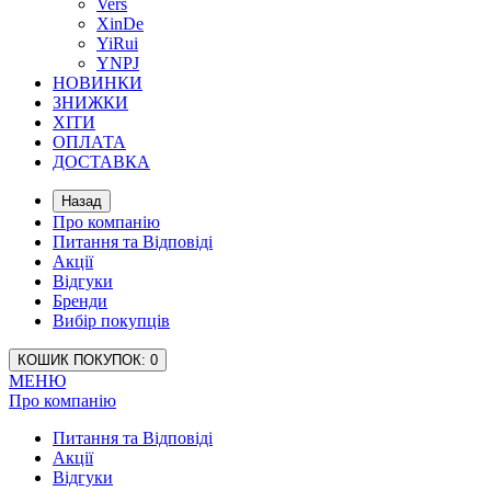
Vers
XinDe
YiRui
YNPJ
НОВИНКИ
ЗНИЖКИ
ХІТИ
ОПЛАТА
ДОСТАВКА
Назад
Про компанію
Питання та Відповіді
Акції
Відгуки
Бренди
Вибір покупців
КОШИК
ПОКУПОК
: 0
МЕНЮ
Про компанію
Питання та Відповіді
Акції
Відгуки