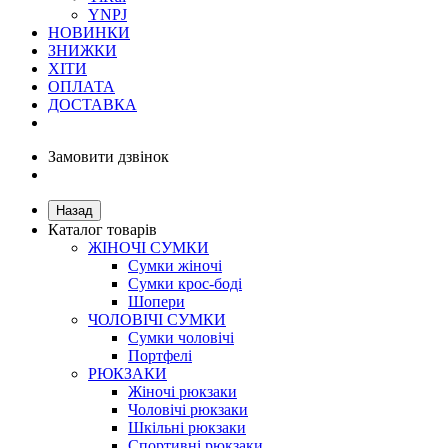
YNPJ
НОВИНКИ
ЗНИЖКИ
ХІТИ
ОПЛАТА
ДОСТАВКА
Замовити дзвінок
Назад
Каталог товарів
ЖІНОЧІ СУМКИ
Сумки жіночі
Сумки крос-боді
Шопери
ЧОЛОВІЧІ СУМКИ
Сумки чоловічі
Портфелі
РЮКЗАКИ
Жіночі рюкзаки
Чоловічі рюкзаки
Шкільні рюкзаки
Спортивні рюкзаки