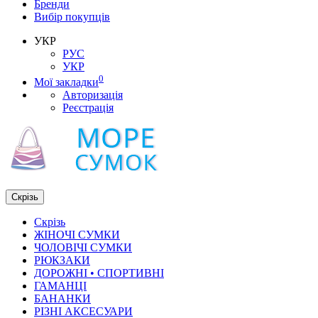
Бренди
Вибір покупців
УКР
РУС
УКР
0
Мої закладки
Авторизація
Реєстрація
Скрізь
Скрізь
ЖІНОЧІ СУМКИ
ЧОЛОВІЧІ СУМКИ
РЮКЗАКИ
ДОРОЖНІ • СПОРТИВНІ
ГАМАНЦІ
БАНАНКИ
РІЗНІ АКСЕСУАРИ