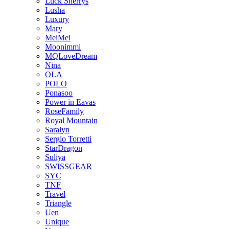
Luck Sherrys
Lusha
Luxury
Mary
MeiMei
Moonimmi
MQLoveDream
Nina
OLA
POLO
Ponasoo
Power in Eavas
RoseFamily
Royal Mountain
Saralyn
Sergio Torretti
StarDragon
Suliya
SWISSGEAR
SYC
TNF
Travel
Triangle
Uen
Unique