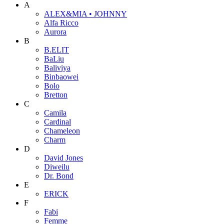
A
ALEX&MIA • JOHNNY
Alfa Ricco
Aurora
B
B.ELIT
BaLiu
Baliviya
Binbaowei
Bolo
Bretton
C
Camila
Cardinal
Chameleon
Charm
D
David Jones
Diweilu
Dr. Bond
E
ERICK
F
Fabi
Femme