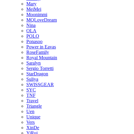
Mary
MeiMei
Moonimmi
MQLoveDream
Nina
OLA
POLO
Ponasoo
Power in Eavas
RoseFamily
Royal Mountain
Saralyn
Sergio Torretti
StarDragon
Suliya
SWISSGEAR
SYC
TNF
Travel
Triangle
Uen
Unique
Vers
XinDe
YiRui