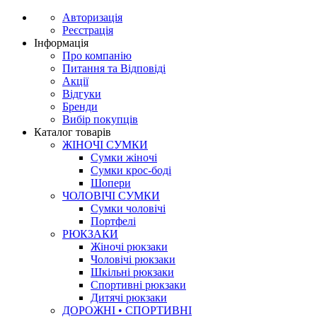
Авторизація
Реєстрація
Інформація
Про компанію
Питання та Відповіді
Акції
Відгуки
Бренди
Вибір покупців
Каталог товарів
ЖІНОЧІ СУМКИ
Сумки жіночі
Сумки крос-боді
Шопери
ЧОЛОВІЧІ СУМКИ
Сумки чоловічі
Портфелі
РЮКЗАКИ
Жіночі рюкзаки
Чоловічі рюкзаки
Шкільні рюкзаки
Спортивні рюкзаки
Дитячі рюкзаки
ДОРОЖНІ • СПОРТИВНІ