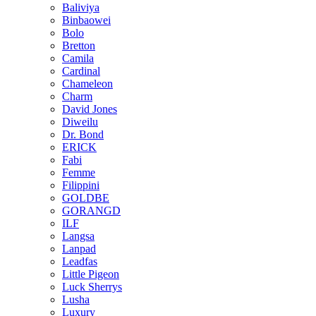
Baliviya
Binbaowei
Bolo
Bretton
Camila
Cardinal
Chameleon
Charm
David Jones
Diweilu
Dr. Bond
ERICK
Fabi
Femme
Filippini
GOLDBE
GORANGD
ILF
Langsa
Lanpad
Leadfas
Little Pigeon
Luck Sherrys
Lusha
Luxury