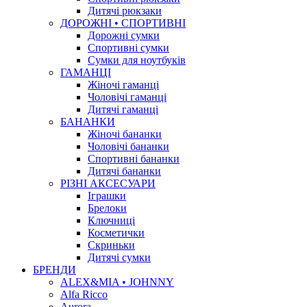
Дитячі рюкзаки
ДОРОЖНІ • СПОРТИВНІ
Дорожні сумки
Спортивні сумки
Сумки для ноутбуків
ГАМАНЦІ
Жіночі гаманці
Чоловічі гаманці
Дитячі гаманці
БАНАНКИ
Жіночі бананки
Чоловічі бананки
Спортивні бананки
Дитячі бананки
РІЗНІ АКСЕСУАРИ
Іграшки
Брелоки
Ключниці
Косметички
Скриньки
Дитячі сумки
БРЕНДИ
ALEX&MIA • JOHNNY
Alfa Ricco
Aurora