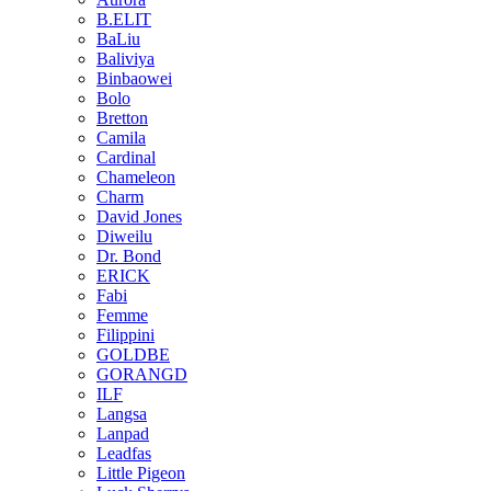
B.ELIT
BaLiu
Baliviya
Binbaowei
Bolo
Bretton
Camila
Cardinal
Chameleon
Charm
David Jones
Diweilu
Dr. Bond
ERICK
Fabi
Femme
Filippini
GOLDBE
GORANGD
ILF
Langsa
Lanpad
Leadfas
Little Pigeon