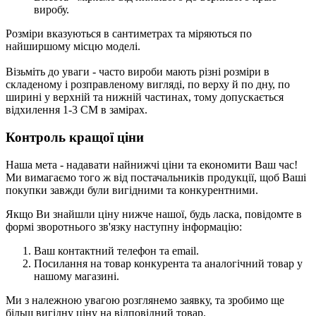
виробу.
Розміри вказуються в сантиметрах та міряються по
найширшому місцю моделі.
Візьміть до уваги - часто вироби мають різні розміри в
складеному і розправленому вигляді, по верху й по дну, по
ширині у верхній та нижній частинах, тому допускається
відхилення 1-3 СМ в замірах.
Контроль кращої ціни
Наша мета - надавати найнижчі ціни та економити Ваш час!
Ми вимагаємо того ж від постачальників продукції, щоб Ваші
покупки завжди були вигідними та конкурентними.
Якщо Ви знайшли ціну нижче нашої, будь ласка, повідомте в
формі зворотнього зв'язку
наступну інформацію:
Ваш контактний телефон та email.
Посилання на товар конкурента та аналогічний товар у
нашому магазині.
Ми з належною увагою розглянемо заявку, та зробимо ще
більш вигідну ціну на відповідний товар.