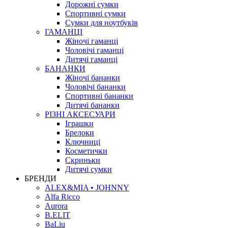
Дорожні сумки
Спортивні сумки
Сумки для ноутбуків
ГАМАНЦІ
Жіночі гаманці
Чоловічі гаманці
Дитячі гаманці
БАНАНКИ
Жіночі бананки
Чоловічі бананки
Спортивні бананки
Дитячі бананки
РІЗНІ АКСЕСУАРИ
Іграшки
Брелоки
Ключниці
Косметички
Скриньки
Дитячі сумки
БРЕНДИ
ALEX&MIA • JOHNNY
Alfa Ricco
Aurora
B.ELIT
BaLiu