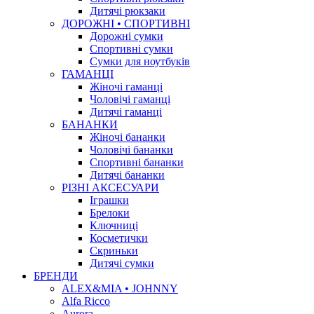
Дитячі рюкзаки
ДОРОЖНІ • СПОРТИВНІ
Дорожні сумки
Спортивні сумки
Сумки для ноутбуків
ГАМАНЦІ
Жіночі гаманці
Чоловічі гаманці
Дитячі гаманці
БАНАНКИ
Жіночі бананки
Чоловічі бананки
Спортивні бананки
Дитячі бананки
РІЗНІ АКСЕСУАРИ
Іграшки
Брелоки
Ключниці
Косметички
Скриньки
Дитячі сумки
БРЕНДИ
ALEX&MIA • JOHNNY
Alfa Ricco
Aurora