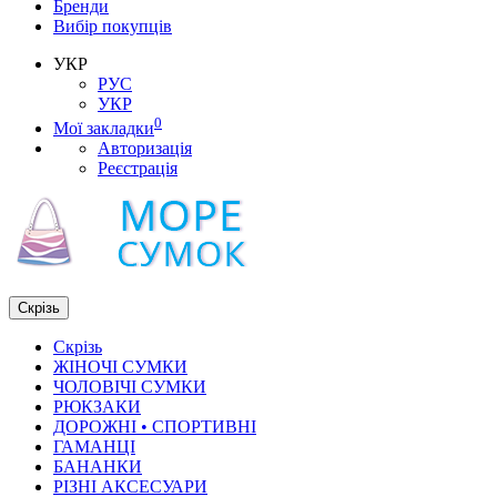
Бренди
Вибір покупців
УКР
РУС
УКР
0
Мої закладки
Авторизація
Реєстрація
Скрізь
Скрізь
ЖІНОЧІ СУМКИ
ЧОЛОВІЧІ СУМКИ
РЮКЗАКИ
ДОРОЖНІ • СПОРТИВНІ
ГАМАНЦІ
БАНАНКИ
РІЗНІ АКСЕСУАРИ