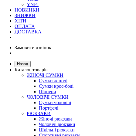
YNPJ
НОВИНКИ
ЗНИЖКИ
ХІТИ
ОПЛАТА
ДОСТАВКА
Замовити дзвінок
Назад
Каталог товарів
ЖІНОЧІ СУМКИ
Сумки жіночі
Сумки крос-боді
Шопери
ЧОЛОВІЧІ СУМКИ
Сумки чоловічі
Портфелі
РЮКЗАКИ
Жіночі рюкзаки
Чоловічі рюкзаки
Шкільні рюкзаки
Спортивні рюкзаки