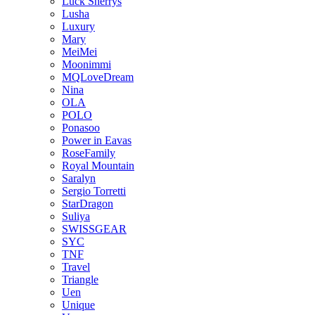
Luck Sherrys
Lusha
Luxury
Mary
MeiMei
Moonimmi
MQLoveDream
Nina
OLA
POLO
Ponasoo
Power in Eavas
RoseFamily
Royal Mountain
Saralyn
Sergio Torretti
StarDragon
Suliya
SWISSGEAR
SYC
TNF
Travel
Triangle
Uen
Unique