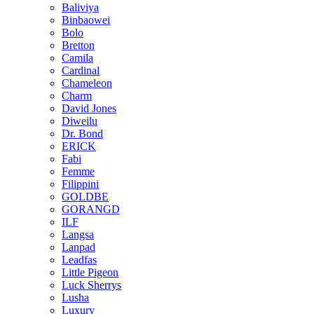
Baliviya
Binbaowei
Bolo
Bretton
Camila
Cardinal
Chameleon
Charm
David Jones
Diweilu
Dr. Bond
ERICK
Fabi
Femme
Filippini
GOLDBE
GORANGD
ILF
Langsa
Lanpad
Leadfas
Little Pigeon
Luck Sherrys
Lusha
Luxury