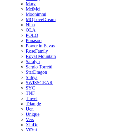
Mary
MeiMei
Moonimmi
MQLoveDream
Nina
OLA
POLO
Ponasoo
Power in Eavas
RoseFamily
Royal Mountain
Saralyn
Sergio Torretti
StarDragon
Suliya
SWISSGEAR
SYC
TNF
Travel
Triangle
Uen
Unique
Vers
XinDe
YiRui