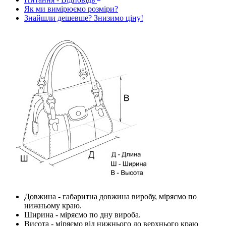
Як ми вимірюємо розміри?
Знайшли дешевше? Знизимо ціну!
Довжина
- габаритна довжина виробу, міряємо по
нижньому краю.
Ширина
- міряємо по дну вироба.
Висота
- міряємо від нижнього до верхнього краю