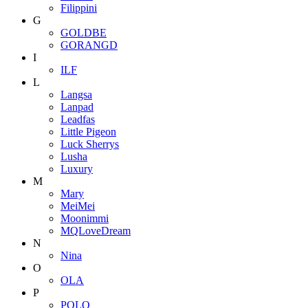
Filippini
G
GOLDBE
GORANGD
I
ILF
L
Langsa
Lanpad
Leadfas
Little Pigeon
Luck Sherrys
Lusha
Luxury
M
Mary
MeiMei
Moonimmi
MQLoveDream
N
Nina
O
OLA
P
POLO