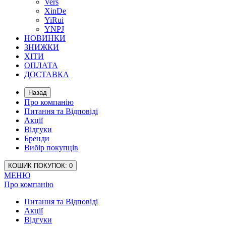
Vers
XinDe
YiRui
YNPJ
НОВИНКИ
ЗНИЖКИ
ХІТИ
ОПЛАТА
ДОСТАВКА
Назад
Про компанію
Питання та Відповіді
Акції
Відгуки
Бренди
Вибір покупців
КОШИК
ПОКУПОК
: 0
МЕНЮ
Про компанію
Питання та Відповіді
Акції
Відгуки