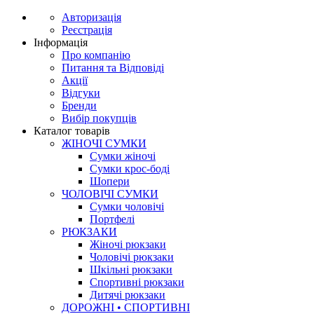
Авторизація
Реєстрація
Інформація
Про компанію
Питання та Відповіді
Акції
Відгуки
Бренди
Вибір покупців
Каталог товарів
ЖІНОЧІ СУМКИ
Сумки жіночі
Сумки крос-боді
Шопери
ЧОЛОВІЧІ СУМКИ
Сумки чоловічі
Портфелі
РЮКЗАКИ
Жіночі рюкзаки
Чоловічі рюкзаки
Шкільні рюкзаки
Спортивні рюкзаки
Дитячі рюкзаки
ДОРОЖНІ • СПОРТИВНІ