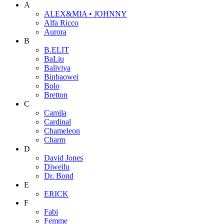
A
ALEX&MIA • JOHNNY
Alfa Ricco
Aurora
B
B.ELIT
BaLiu
Baliviya
Binbaowei
Bolo
Bretton
C
Camila
Cardinal
Chameleon
Charm
D
David Jones
Diweilu
Dr. Bond
E
ERICK
F
Fabi
Femme