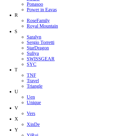
Ponasoo
Power in Eavas
R
RoseFamily
Royal Mountain
S
Saralyn
Sergio Torretti
StarDragon
Suliya
SWISSGEAR
SYC
T
TNF
Travel
Triangle
U
Uen
Unique
V
Vers
X
XinDe
Y
YiRui