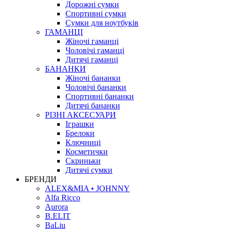
Дорожні сумки
Спортивні сумки
Сумки для ноутбуків
ГАМАНЦІ
Жіночі гаманці
Чоловічі гаманці
Дитячі гаманці
БАНАНКИ
Жіночі бананки
Чоловічі бананки
Спортивні бананки
Дитячі бананки
РІЗНІ АКСЕСУАРИ
Іграшки
Брелоки
Ключниці
Косметички
Скриньки
Дитячі сумки
БРЕНДИ
ALEX&MIA • JOHNNY
Alfa Ricco
Aurora
B.ELIT
BaLiu