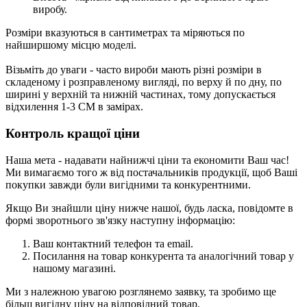
виробу.
Розміри вказуються в сантиметрах та міряються по
найширшому місцю моделі.
Візьміть до уваги - часто вироби мають різні розміри в
складеному і розправленому вигляді, по верху й по дну, по
ширині у верхній та нижній частинах, тому допускається
відхилення 1-3 СМ в замірах.
Контроль кращої ціни
Наша мета - надавати найнижчі ціни та економити Ваш час!
Ми вимагаємо того ж від постачальників продукції, щоб Ваші
покупки завжди були вигідними та конкурентними.
Якщо Ви знайшли ціну нижче нашої, будь ласка, повідомте в
формі зворотнього зв'язку
наступну інформацію:
Ваш контактний телефон та email.
Посилання на товар конкурента та аналогічний товар у
нашому магазині.
Ми з належною увагою розглянемо заявку, та зробимо ще
більш вигідну ціну на відповідний товар.