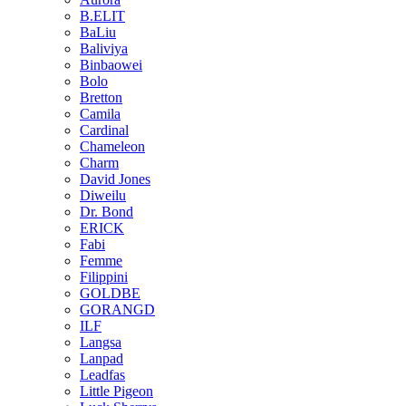
B.ELIT
BaLiu
Baliviya
Binbaowei
Bolo
Bretton
Camila
Cardinal
Chameleon
Charm
David Jones
Diweilu
Dr. Bond
ERICK
Fabi
Femme
Filippini
GOLDBE
GORANGD
ILF
Langsa
Lanpad
Leadfas
Little Pigeon