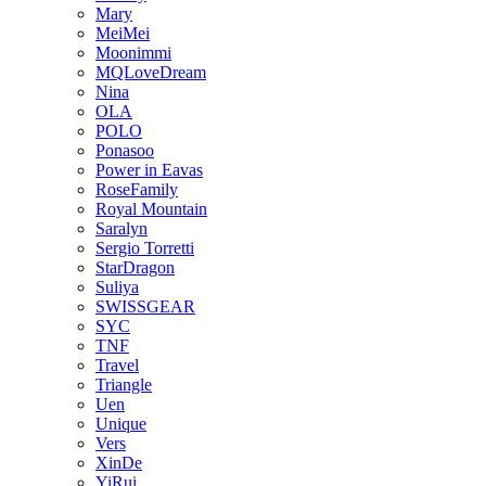
Mary
MeiMei
Moonimmi
MQLoveDream
Nina
OLA
POLO
Ponasoo
Power in Eavas
RoseFamily
Royal Mountain
Saralyn
Sergio Torretti
StarDragon
Suliya
SWISSGEAR
SYC
TNF
Travel
Triangle
Uen
Unique
Vers
XinDe
YiRui