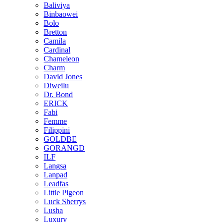
Baliviya
Binbaowei
Bolo
Bretton
Camila
Cardinal
Chameleon
Charm
David Jones
Diweilu
Dr. Bond
ERICK
Fabi
Femme
Filippini
GOLDBE
GORANGD
ILF
Langsa
Lanpad
Leadfas
Little Pigeon
Luck Sherrys
Lusha
Luxury