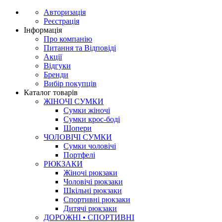
Авторизація
Реєстрація
Інформація
Про компанію
Питання та Відповіді
Акції
Відгуки
Бренди
Вибір покупців
Каталог товарів
ЖІНОЧІ СУМКИ
Сумки жіночі
Сумки крос-боді
Шопери
ЧОЛОВІЧІ СУМКИ
Сумки чоловічі
Портфелі
РЮКЗАКИ
Жіночі рюкзаки
Чоловічі рюкзаки
Шкільні рюкзаки
Спортивні рюкзаки
Дитячі рюкзаки
ДОРОЖНІ • СПОРТИВНІ