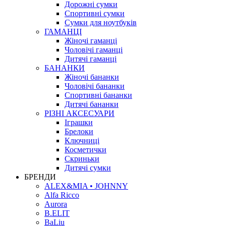
Дорожні сумки
Спортивні сумки
Сумки для ноутбуків
ГАМАНЦІ
Жіночі гаманці
Чоловічі гаманці
Дитячі гаманці
БАНАНКИ
Жіночі бананки
Чоловічі бананки
Спортивні бананки
Дитячі бананки
РІЗНІ АКСЕСУАРИ
Іграшки
Брелоки
Ключниці
Косметички
Скриньки
Дитячі сумки
БРЕНДИ
ALEX&MIA • JOHNNY
Alfa Ricco
Aurora
B.ELIT
BaLiu