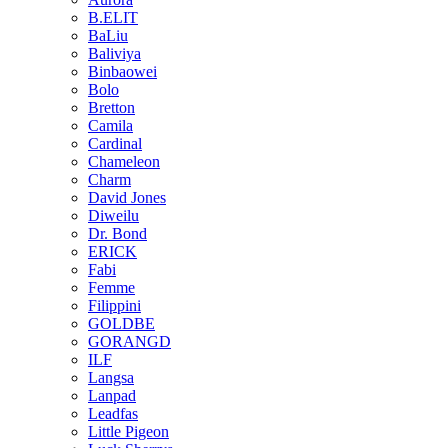
B.ELIT
BaLiu
Baliviya
Binbaowei
Bolo
Bretton
Camila
Cardinal
Chameleon
Charm
David Jones
Diweilu
Dr. Bond
ERICK
Fabi
Femme
Filippini
GOLDBE
GORANGD
ILF
Langsa
Lanpad
Leadfas
Little Pigeon