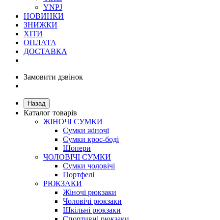
YNPJ
НОВИНКИ
ЗНИЖКИ
ХІТИ
ОПЛАТА
ДОСТАВКА
Замовити дзвінок
Назад
Каталог товарів
ЖІНОЧІ СУМКИ
Сумки жіночі
Сумки крос-боді
Шопери
ЧОЛОВІЧІ СУМКИ
Сумки чоловічі
Портфелі
РЮКЗАКИ
Жіночі рюкзаки
Чоловічі рюкзаки
Шкільні рюкзаки
Спортивні рюкзаки