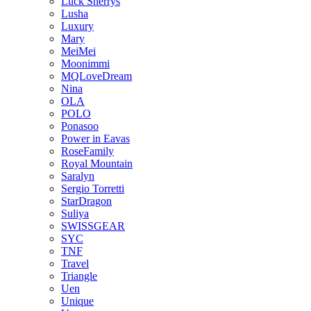
Luck Sherrys
Lusha
Luxury
Mary
MeiMei
Moonimmi
MQLoveDream
Nina
OLA
POLO
Ponasoo
Power in Eavas
RoseFamily
Royal Mountain
Saralyn
Sergio Torretti
StarDragon
Suliya
SWISSGEAR
SYC
TNF
Travel
Triangle
Uen
Unique