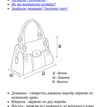
Як ми вимірюємо розміри?
Знайшли дешевше? Знизимо ціну!
Довжина
- габаритна довжина виробу, міряємо по
нижньому краю.
Ширина
- міряємо по дну вироба.
Висота
- міряємо від нижнього до верхнього краю