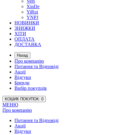
Vers
XinDe
YiRui
YNPJ
НОВИНКИ
ЗНИЖКИ
ХІТИ
ОПЛАТА
ДОСТАВКА
Назад
Про компанію
Питання та Відповіді
Акції
Відгуки
Бренди
Вибір покупців
КОШИК
ПОКУПОК
: 0
МЕНЮ
Про компанію
Питання та Відповіді
Акції
Відгуки