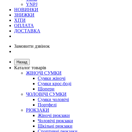
YNPJ
НОВИНКИ
ЗНИЖКИ
ХІТИ
ОПЛАТА
ДОСТАВКА
Замовити дзвінок
Назад
Каталог товарів
ЖІНОЧІ СУМКИ
Сумки жіночі
Сумки крос-боді
Шопери
ЧОЛОВІЧІ СУМКИ
Сумки чоловічі
Портфелі
РЮКЗАКИ
Жіночі рюкзаки
Чоловічі рюкзаки
Шкільні рюкзаки
Спортивні рюкзаки