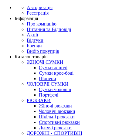
Авторизація
Реєстрація
Інформація
Про компанію
Питання та Відповіді
Акції
Відгуки
Бренди
Вибір покупців
Каталог товарів
ЖІНОЧІ СУМКИ
Сумки жіночі
Сумки крос-боді
Шопери
ЧОЛОВІЧІ СУМКИ
Сумки чоловічі
Портфелі
РЮКЗАКИ
Жіночі рюкзаки
Чоловічі рюкзаки
Шкільні рюкзаки
Спортивні рюкзаки
Дитячі рюкзаки
ДОРОЖНІ • СПОРТИВНІ