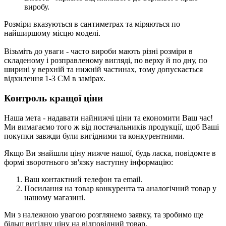
виробу.
Розміри вказуються в сантиметрах та міряються по
найширшому місцю моделі.
Візьміть до уваги - часто вироби мають різні розміри в
складеному і розправленому вигляді, по верху й по дну, по
ширині у верхній та нижній частинах, тому допускається
відхилення 1-3 СМ в замірах.
Контроль кращої ціни
Наша мета - надавати найнижчі ціни та економити Ваш час!
Ми вимагаємо того ж від постачальників продукції, щоб Ваші
покупки завжди були вигідними та конкурентними.
Якщо Ви знайшли ціну нижче нашої, будь ласка, повідомте в
формі зворотнього зв'язку
наступну інформацію:
Ваш контактний телефон та email.
Посилання на товар конкурента та аналогічний товар у
нашому магазині.
Ми з належною увагою розглянемо заявку, та зробимо ще
більш вигідну ціну на відповідний товар.