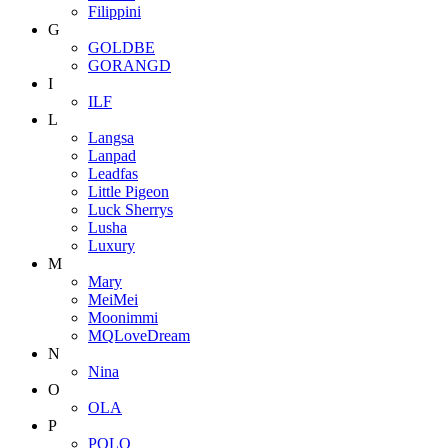
Filippini
G
GOLDBE
GORANGD
I
ILF
L
Langsa
Lanpad
Leadfas
Little Pigeon
Luck Sherrys
Lusha
Luxury
M
Mary
MeiMei
Moonimmi
MQLoveDream
N
Nina
O
OLA
P
POLO