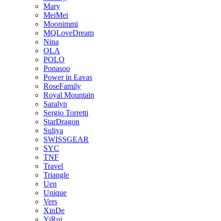
Mary
MeiMei
Moonimmi
MQLoveDream
Nina
OLA
POLO
Ponasoo
Power in Eavas
RoseFamily
Royal Mountain
Saralyn
Sergio Torretti
StarDragon
Suliya
SWISSGEAR
SYC
TNF
Travel
Triangle
Uen
Unique
Vers
XinDe
YiRui