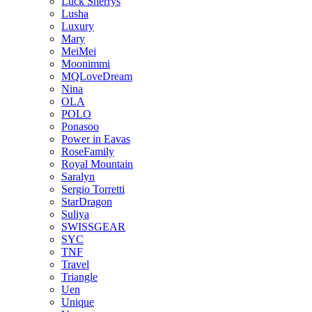
Luck Sherrys
Lusha
Luxury
Mary
MeiMei
Moonimmi
MQLoveDream
Nina
OLA
POLO
Ponasoo
Power in Eavas
RoseFamily
Royal Mountain
Saralyn
Sergio Torretti
StarDragon
Suliya
SWISSGEAR
SYC
TNF
Travel
Triangle
Uen
Unique