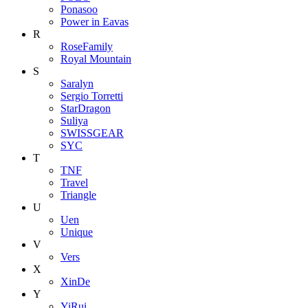
Ponasoo
Power in Eavas
R
RoseFamily
Royal Mountain
S
Saralyn
Sergio Torretti
StarDragon
Suliya
SWISSGEAR
SYC
T
TNF
Travel
Triangle
U
Uen
Unique
V
Vers
X
XinDe
Y
YiRui