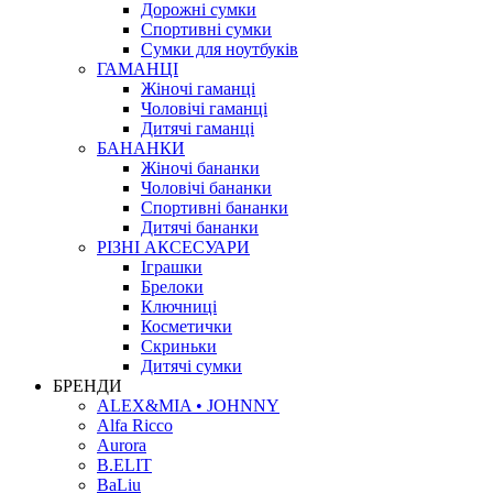
Дорожні сумки
Спортивні сумки
Сумки для ноутбуків
ГАМАНЦІ
Жіночі гаманці
Чоловічі гаманці
Дитячі гаманці
БАНАНКИ
Жіночі бананки
Чоловічі бананки
Спортивні бананки
Дитячі бананки
РІЗНІ АКСЕСУАРИ
Іграшки
Брелоки
Ключниці
Косметички
Скриньки
Дитячі сумки
БРЕНДИ
ALEX&MIA • JOHNNY
Alfa Ricco
Aurora
B.ELIT
BaLiu