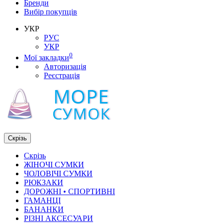
Бренди
Вибір покупців
УКР
РУС
УКР
0
Мої закладки
Авторизація
Реєстрація
Скрізь
Скрізь
ЖІНОЧІ СУМКИ
ЧОЛОВІЧІ СУМКИ
РЮКЗАКИ
ДОРОЖНІ • СПОРТИВНІ
ГАМАНЦІ
БАНАНКИ
РІЗНІ АКСЕСУАРИ