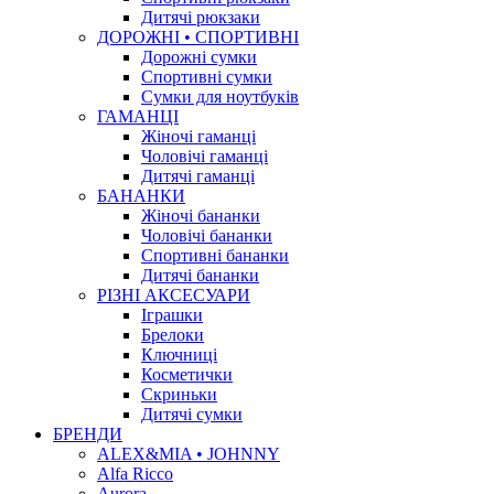
Дитячі рюкзаки
ДОРОЖНІ • СПОРТИВНІ
Дорожні сумки
Спортивні сумки
Сумки для ноутбуків
ГАМАНЦІ
Жіночі гаманці
Чоловічі гаманці
Дитячі гаманці
БАНАНКИ
Жіночі бананки
Чоловічі бананки
Спортивні бананки
Дитячі бананки
РІЗНІ АКСЕСУАРИ
Іграшки
Брелоки
Ключниці
Косметички
Скриньки
Дитячі сумки
БРЕНДИ
ALEX&MIA • JOHNNY
Alfa Ricco
Aurora