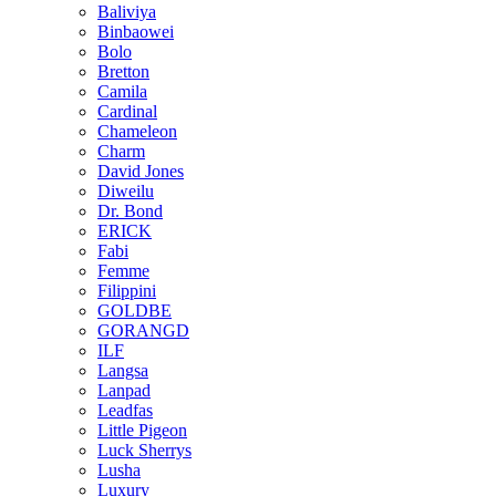
Baliviya
Binbaowei
Bolo
Bretton
Camila
Cardinal
Chameleon
Charm
David Jones
Diweilu
Dr. Bond
ERICK
Fabi
Femme
Filippini
GOLDBE
GORANGD
ILF
Langsa
Lanpad
Leadfas
Little Pigeon
Luck Sherrys
Lusha
Luxury