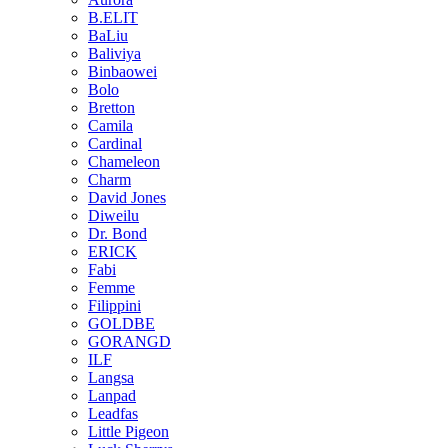
B.ELIT
BaLiu
Baliviya
Binbaowei
Bolo
Bretton
Camila
Cardinal
Chameleon
Charm
David Jones
Diweilu
Dr. Bond
ERICK
Fabi
Femme
Filippini
GOLDBE
GORANGD
ILF
Langsa
Lanpad
Leadfas
Little Pigeon