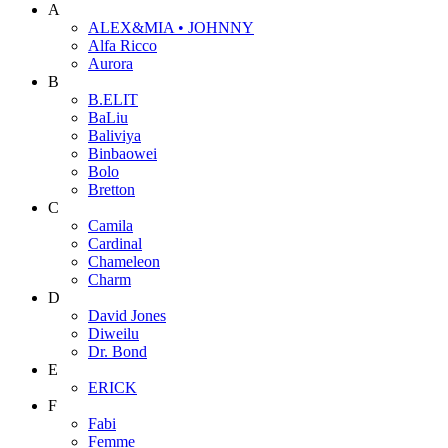
A
ALEX&MIA • JOHNNY
Alfa Ricco
Aurora
B
B.ELIT
BaLiu
Baliviya
Binbaowei
Bolo
Bretton
C
Camila
Cardinal
Chameleon
Charm
D
David Jones
Diweilu
Dr. Bond
E
ERICK
F
Fabi
Femme