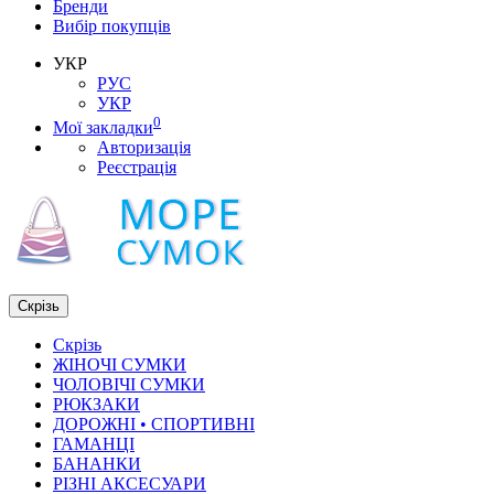
Бренди
Вибір покупців
УКР
РУС
УКР
0
Мої закладки
Авторизація
Реєстрація
Скрізь
Скрізь
ЖІНОЧІ СУМКИ
ЧОЛОВІЧІ СУМКИ
РЮКЗАКИ
ДОРОЖНІ • СПОРТИВНІ
ГАМАНЦІ
БАНАНКИ
РІЗНІ АКСЕСУАРИ