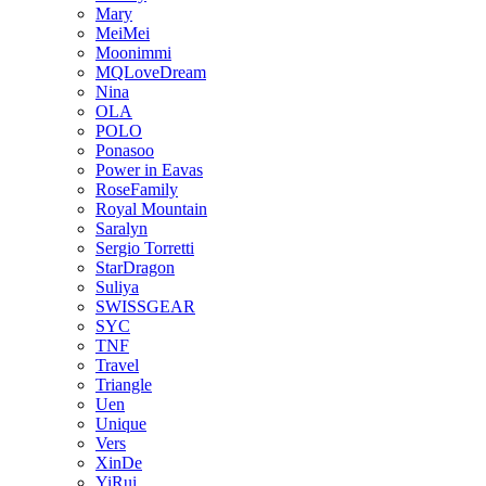
Mary
MeiMei
Moonimmi
MQLoveDream
Nina
OLA
POLO
Ponasoo
Power in Eavas
RoseFamily
Royal Mountain
Saralyn
Sergio Torretti
StarDragon
Suliya
SWISSGEAR
SYC
TNF
Travel
Triangle
Uen
Unique
Vers
XinDe
YiRui