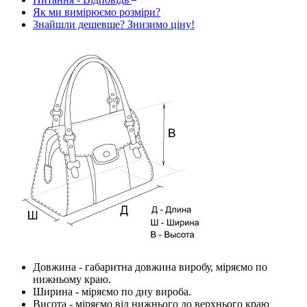
Як ми вимірюємо розміри?
Знайшли дешевше? Знизимо ціну!
Довжина
- габаритна довжина виробу, міряємо по
нижньому краю.
Ширина
- міряємо по дну вироба.
Висота
- міряємо від нижнього до верхнього краю