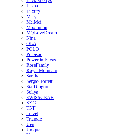
Luck Sherrys
Lusha
Luxury
Mary
MeiMei
Moonimmi
MQLoveDream
Nina
OLA
POLO
Ponasoo
Power in Eavas
RoseFamily
Royal Mountain
Saralyn
Sergio Torretti
StarDragon
Suliya
SWISSGEAR
SYC
TNF
Travel
Triangle
Uen
Unique