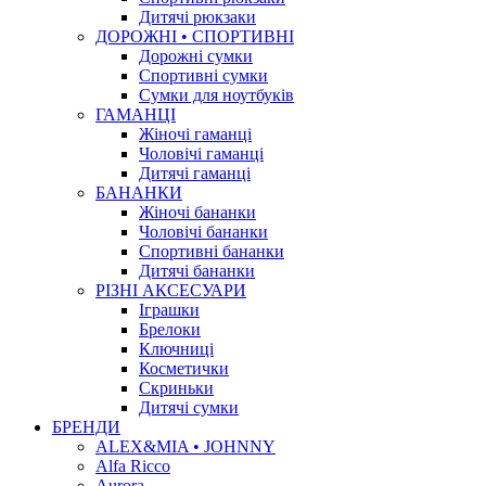
Дитячі рюкзаки
ДОРОЖНІ • СПОРТИВНІ
Дорожні сумки
Спортивні сумки
Сумки для ноутбуків
ГАМАНЦІ
Жіночі гаманці
Чоловічі гаманці
Дитячі гаманці
БАНАНКИ
Жіночі бананки
Чоловічі бананки
Спортивні бананки
Дитячі бананки
РІЗНІ АКСЕСУАРИ
Іграшки
Брелоки
Ключниці
Косметички
Скриньки
Дитячі сумки
БРЕНДИ
ALEX&MIA • JOHNNY
Alfa Ricco
Aurora