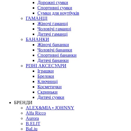
Дорожні сумки
Спортивні сумки
Сумки для ноутбуків
ГАМАНЦІ
Жіночі гаманці
Чоловічі гаманці
Дитячі гаманці
БАНАНКИ
Жіночі бананки
Чоловічі бананки
Спортивні бананки
Дитячі бананки
РІЗНІ АКСЕСУАРИ
Іграшки
Брелоки
Ключниці
Косметички
Скриньки
Дитячі сумки
БРЕНДИ
ALEX&MIA • JOHNNY
Alfa Ricco
Aurora
B.ELIT
BaLiu