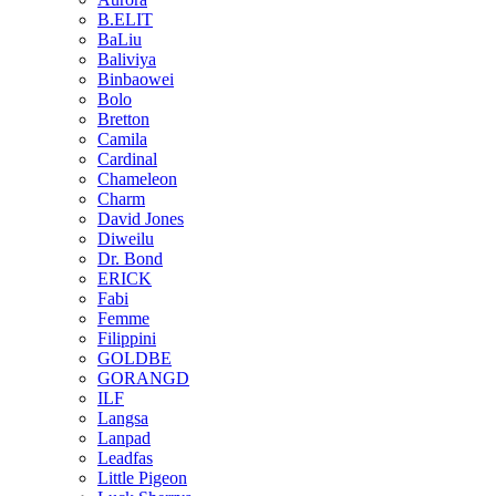
B.ELIT
BaLiu
Baliviya
Binbaowei
Bolo
Bretton
Camila
Cardinal
Chameleon
Charm
David Jones
Diweilu
Dr. Bond
ERICK
Fabi
Femme
Filippini
GOLDBE
GORANGD
ILF
Langsa
Lanpad
Leadfas
Little Pigeon