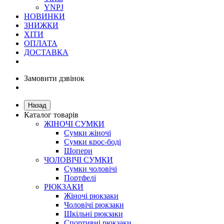
YNPJ
НОВИНКИ
ЗНИЖКИ
ХІТИ
ОПЛАТА
ДОСТАВКА
Замовити дзвінок
Назад
Каталог товарів
ЖІНОЧІ СУМКИ
Сумки жіночі
Сумки крос-боді
Шопери
ЧОЛОВІЧІ СУМКИ
Сумки чоловічі
Портфелі
РЮКЗАКИ
Жіночі рюкзаки
Чоловічі рюкзаки
Шкільні рюкзаки
Спортивні рюкзаки