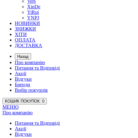
Vers
XinDe
YiRui
YNPJ
НОВИНКИ
ЗНИЖКИ
ХІТИ
ОПЛАТА
ДОСТАВКА
Назад
Про компанію
Питання та Відповіді
Акції
Відгуки
Бренди
Вибір покупців
КОШИК
ПОКУПОК
: 0
МЕНЮ
Про компанію
Питання та Відповіді
Акції
Відгуки