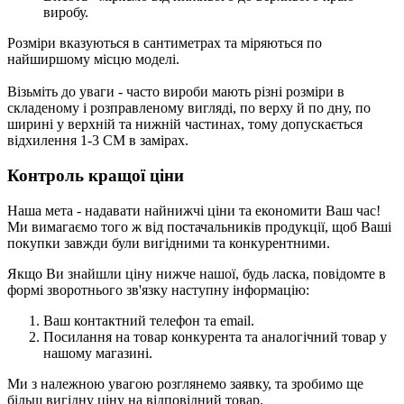
виробу.
Розміри вказуються в сантиметрах та міряються по
найширшому місцю моделі.
Візьміть до уваги - часто вироби мають різні розміри в
складеному і розправленому вигляді, по верху й по дну, по
ширині у верхній та нижній частинах, тому допускається
відхилення 1-3 СМ в замірах.
Контроль кращої ціни
Наша мета - надавати найнижчі ціни та економити Ваш час!
Ми вимагаємо того ж від постачальників продукції, щоб Ваші
покупки завжди були вигідними та конкурентними.
Якщо Ви знайшли ціну нижче нашої, будь ласка, повідомте в
формі зворотнього зв'язку
наступну інформацію:
Ваш контактний телефон та email.
Посилання на товар конкурента та аналогічний товар у
нашому магазині.
Ми з належною увагою розглянемо заявку, та зробимо ще
більш вигідну ціну на відповідний товар.