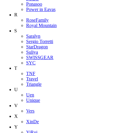
Ponasoo
Power in Eavas
R
RoseFamily
Royal Mountain
S
Saralyn
Sergio Torretti
StarDragon
Suliya
SWISSGEAR
SYC
T
TNF
Travel
Triangle
U
Uen
Unique
V
Vers
X
XinDe
Y
YiRui