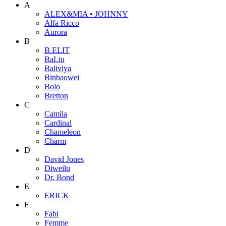
A
ALEX&MIA • JOHNNY
Alfa Ricco
Aurora
B
B.ELIT
BaLiu
Baliviya
Binbaowei
Bolo
Bretton
C
Camila
Cardinal
Chameleon
Charm
D
David Jones
Diweilu
Dr. Bond
E
ERICK
F
Fabi
Femme