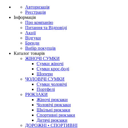
Авторизація
Реєстрація
Інформація
Про компанію
Питання та Відповіді
Акції
Відгуки
Бренди
Вибір покупців
Каталог товарів
ЖІНОЧІ СУМКИ
Сумки жіночі
Сумки крос-боді
Шопери
ЧОЛОВІЧІ СУМКИ
Сумки чоловічі
Портфелі
РЮКЗАКИ
Жіночі рюкзаки
Чоловічі рюкзаки
Шкільні рюкзаки
Спортивні рюкзаки
Дитячі рюкзаки
ДОРОЖНІ • СПОРТИВНІ