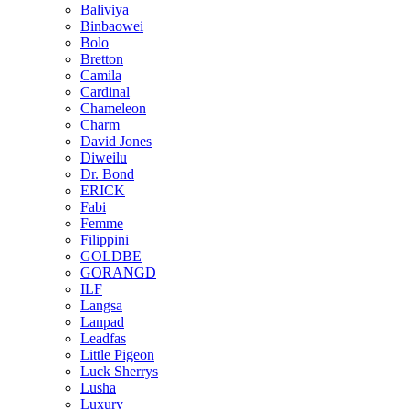
Baliviya
Binbaowei
Bolo
Bretton
Camila
Cardinal
Chameleon
Charm
David Jones
Diweilu
Dr. Bond
ERICK
Fabi
Femme
Filippini
GOLDBE
GORANGD
ILF
Langsa
Lanpad
Leadfas
Little Pigeon
Luck Sherrys
Lusha
Luxury