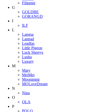
Filippini
G
GOLDBE
GORANGD
I
ILF
L
Langsa
Lanpad
Leadfas
Little Pigeon
Luck Sherrys
Lusha
Luxury
M
Mary
MeiMei
Moonimmi
MQLoveDream
N
Nina
O
OLA
P
POLO