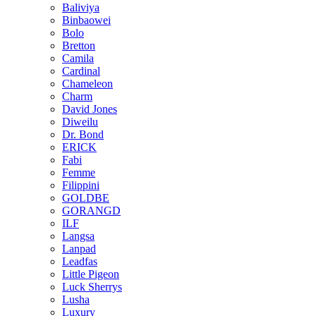
Baliviya
Binbaowei
Bolo
Bretton
Camila
Cardinal
Chameleon
Charm
David Jones
Diweilu
Dr. Bond
ERICK
Fabi
Femme
Filippini
GOLDBE
GORANGD
ILF
Langsa
Lanpad
Leadfas
Little Pigeon
Luck Sherrys
Lusha
Luxury