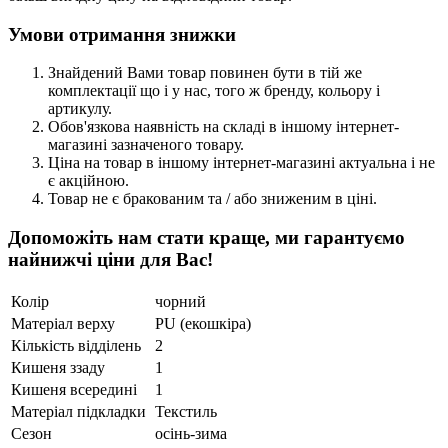
Умови отримання знижки
Знайдений Вами товар повинен бути в тій же
комплектації що і у нас, того ж бренду, кольору і
артикулу.
Обов'язкова наявність на складі в іншому інтернет-
магазині зазначеного товару.
Ціна на товар в іншому інтернет-магазині актуальна і не
є акційною.
Товар не є бракованим та / або зниженим в ціні.
Допоможіть нам стати краще, ми гарантуємо
найнижчі ціни для Вас!
Колір
чорний
Матеріал верху
PU (екошкіра)
Кількість відділень
2
Кишеня ззаду
1
Кишеня всередині
1
Матеріал підкладки
Текстиль
Сезон
осінь-зима