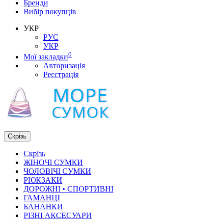
Бренди
Вибір покупців
УКР
РУС
УКР
0
Мої закладки
Авторизація
Реєстрація
Скрізь
Скрізь
ЖІНОЧІ СУМКИ
ЧОЛОВІЧІ СУМКИ
РЮКЗАКИ
ДОРОЖНІ • СПОРТИВНІ
ГАМАНЦІ
БАНАНКИ
РІЗНІ АКСЕСУАРИ