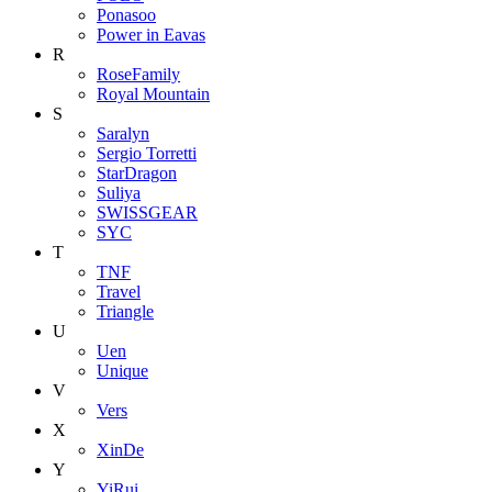
Ponasoo
Power in Eavas
R
RoseFamily
Royal Mountain
S
Saralyn
Sergio Torretti
StarDragon
Suliya
SWISSGEAR
SYC
T
TNF
Travel
Triangle
U
Uen
Unique
V
Vers
X
XinDe
Y
YiRui