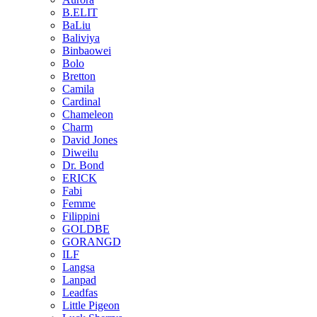
B.ELIT
BaLiu
Baliviya
Binbaowei
Bolo
Bretton
Camila
Cardinal
Chameleon
Charm
David Jones
Diweilu
Dr. Bond
ERICK
Fabi
Femme
Filippini
GOLDBE
GORANGD
ILF
Langsa
Lanpad
Leadfas
Little Pigeon