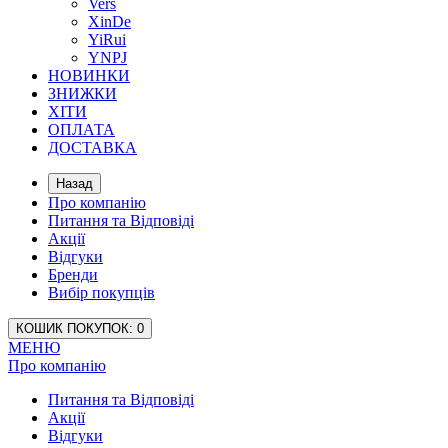
Vers
XinDe
YiRui
YNPJ
НОВИНКИ
ЗНИЖКИ
ХІТИ
ОПЛАТА
ДОСТАВКА
Назад
Про компанію
Питання та Відповіді
Акції
Відгуки
Бренди
Вибір покупців
КОШИК
ПОКУПОК
: 0
МЕНЮ
Про компанію
Питання та Відповіді
Акції
Відгуки