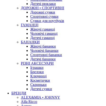
Дитячі рюкзаки
ДОРОЖНІ • СПОРТИВНІ
Дорожні сумки
Спортивні сумки
Сумки для ноутбуків
ГАМАНЦІ
Жіночі гаманці
Чоловічі гаманці
Дитячі гаманці
БАНАНКИ
Жіночі бананки
Чоловічі бананки
Спортивні бананки
Дитячі бананки
РІЗНІ АКСЕСУАРИ
Іграшки
Брелоки
Ключниці
Косметички
Скриньки
Дитячі сумки
БРЕНДИ
ALEX&MIA • JOHNNY
Alfa Ricco
Aurora