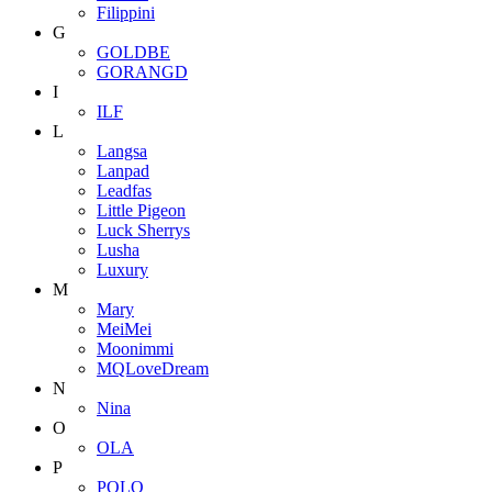
Filippini
G
GOLDBE
GORANGD
I
ILF
L
Langsa
Lanpad
Leadfas
Little Pigeon
Luck Sherrys
Lusha
Luxury
M
Mary
MeiMei
Moonimmi
MQLoveDream
N
Nina
O
OLA
P
POLO