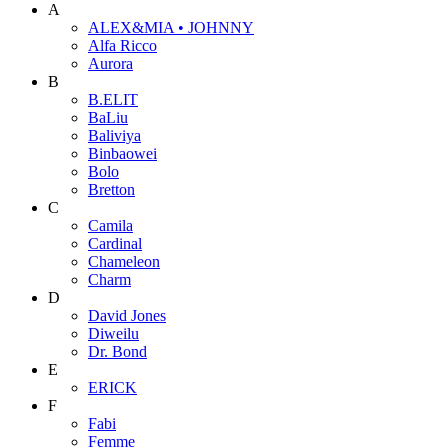
A
ALEX&MIA • JOHNNY
Alfa Ricco
Aurora
B
B.ELIT
BaLiu
Baliviya
Binbaowei
Bolo
Bretton
C
Camila
Cardinal
Chameleon
Charm
D
David Jones
Diweilu
Dr. Bond
E
ERICK
F
Fabi
Femme