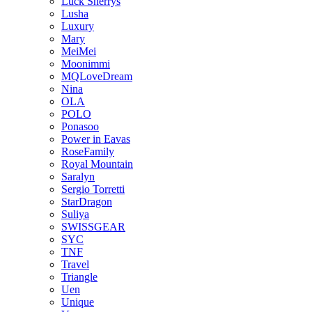
Luck Sherrys
Lusha
Luxury
Mary
MeiMei
Moonimmi
MQLoveDream
Nina
OLA
POLO
Ponasoo
Power in Eavas
RoseFamily
Royal Mountain
Saralyn
Sergio Torretti
StarDragon
Suliya
SWISSGEAR
SYC
TNF
Travel
Triangle
Uen
Unique