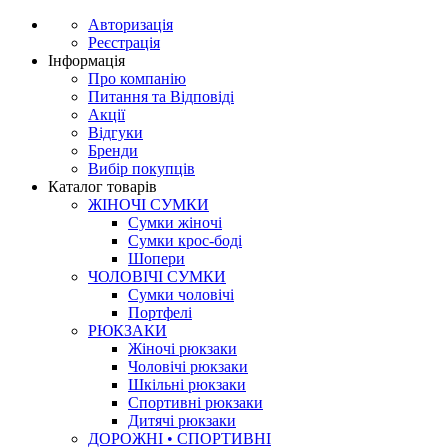
Авторизація
Реєстрація
Інформація
Про компанію
Питання та Відповіді
Акції
Відгуки
Бренди
Вибір покупців
Каталог товарів
ЖІНОЧІ СУМКИ
Сумки жіночі
Сумки крос-боді
Шопери
ЧОЛОВІЧІ СУМКИ
Сумки чоловічі
Портфелі
РЮКЗАКИ
Жіночі рюкзаки
Чоловічі рюкзаки
Шкільні рюкзаки
Спортивні рюкзаки
Дитячі рюкзаки
ДОРОЖНІ • СПОРТИВНІ