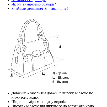
Як ми вимірюємо розміри?
Знайшли дешевше? Знизимо ціну!
Довжина
- габаритна довжина виробу, міряємо по
нижньому краю.
Ширина
- міряємо по дну вироба.
Висота
- міряємо від нижнього до верхнього краю