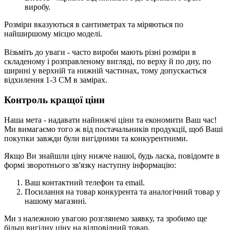
виробу.
Розміри вказуються в сантиметрах та міряються по
найширшому місцю моделі.
Візьміть до уваги - часто вироби мають різні розміри в
складеному і розправленому вигляді, по верху й по дну, по
ширині у верхній та нижній частинах, тому допускається
відхилення 1-3 СМ в замірах.
Контроль кращої ціни
Наша мета - надавати найнижчі ціни та економити Ваш час!
Ми вимагаємо того ж від постачальників продукції, щоб Ваші
покупки завжди були вигідними та конкурентними.
Якщо Ви знайшли ціну нижче нашої, будь ласка, повідомте в
формі зворотнього зв'язку
наступну інформацію:
Ваш контактний телефон та email.
Посилання на товар конкурента та аналогічний товар у
нашому магазині.
Ми з належною увагою розглянемо заявку, та зробимо ще
більш вигідну ціну на відповідний товар.