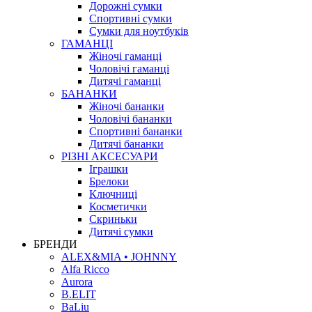
Дорожні сумки
Спортивні сумки
Сумки для ноутбуків
ГАМАНЦІ
Жіночі гаманці
Чоловічі гаманці
Дитячі гаманці
БАНАНКИ
Жіночі бананки
Чоловічі бананки
Спортивні бананки
Дитячі бананки
РІЗНІ АКСЕСУАРИ
Іграшки
Брелоки
Ключниці
Косметички
Скриньки
Дитячі сумки
БРЕНДИ
ALEX&MIA • JOHNNY
Alfa Ricco
Aurora
B.ELIT
BaLiu