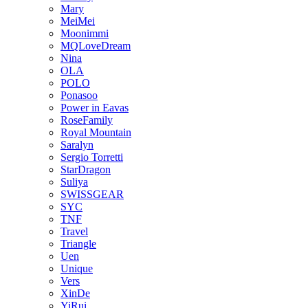
Mary
MeiMei
Moonimmi
MQLoveDream
Nina
OLA
POLO
Ponasoo
Power in Eavas
RoseFamily
Royal Mountain
Saralyn
Sergio Torretti
StarDragon
Suliya
SWISSGEAR
SYC
TNF
Travel
Triangle
Uen
Unique
Vers
XinDe
YiRui