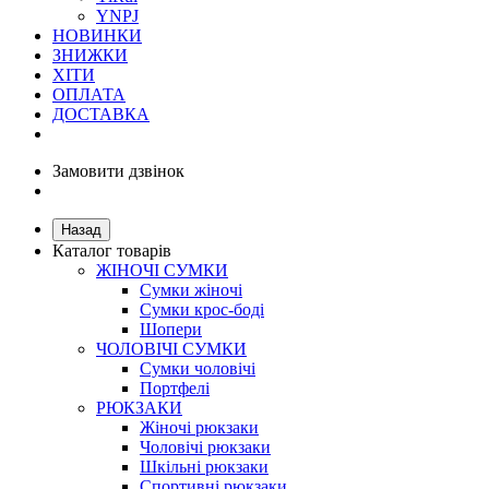
YNPJ
НОВИНКИ
ЗНИЖКИ
ХІТИ
ОПЛАТА
ДОСТАВКА
Замовити дзвінок
Назад
Каталог товарів
ЖІНОЧІ СУМКИ
Сумки жіночі
Сумки крос-боді
Шопери
ЧОЛОВІЧІ СУМКИ
Сумки чоловічі
Портфелі
РЮКЗАКИ
Жіночі рюкзаки
Чоловічі рюкзаки
Шкільні рюкзаки
Спортивні рюкзаки