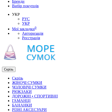
Бренди
Вибір покупців
УКР
РУС
УКР
0
Мої закладки
Авторизація
Реєстрація
Скрізь
Скрізь
ЖІНОЧІ СУМКИ
ЧОЛОВІЧІ СУМКИ
РЮКЗАКИ
ДОРОЖНІ • СПОРТИВНІ
ГАМАНЦІ
БАНАНКИ
РІЗНІ АКСЕСУАРИ