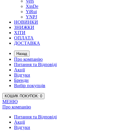
Vers
XinDe
YiRui
YNPJ
НОВИНКИ
ЗНИЖКИ
ХІТИ
ОПЛАТА
ДОСТАВКА
Назад
Про компанію
Питання та Відповіді
Акції
Відгуки
Бренди
Вибір покупців
КОШИК
ПОКУПОК
: 0
МЕНЮ
Про компанію
Питання та Відповіді
Акції
Відгуки