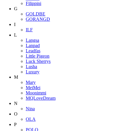
Filippini
G
GOLDBE
GORANGD
I
ILF
L
Langsa
Lanpad
Leadfas
Little Pigeon
Luck Sherrys
Lusha
Luxury
M
Mary
MeiMei
Moonimmi
MQLoveDream
N
Nina
O
OLA
P
POLO