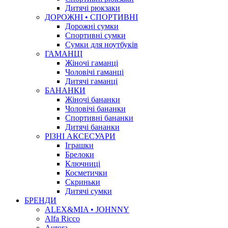
Дитячі рюкзаки
ДОРОЖНІ • СПОРТИВНІ
Дорожні сумки
Спортивні сумки
Сумки для ноутбуків
ГАМАНЦІ
Жіночі гаманці
Чоловічі гаманці
Дитячі гаманці
БАНАНКИ
Жіночі бананки
Чоловічі бананки
Спортивні бананки
Дитячі бананки
РІЗНІ АКСЕСУАРИ
Іграшки
Брелоки
Ключниці
Косметички
Скриньки
Дитячі сумки
БРЕНДИ
ALEX&MIA • JOHNNY
Alfa Ricco
Aurora