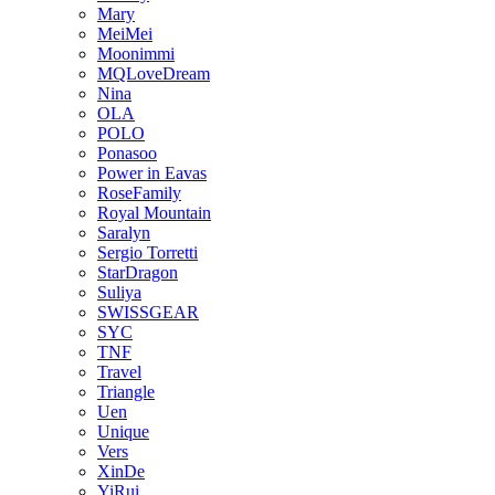
Mary
MeiMei
Moonimmi
MQLoveDream
Nina
OLA
POLO
Ponasoo
Power in Eavas
RoseFamily
Royal Mountain
Saralyn
Sergio Torretti
StarDragon
Suliya
SWISSGEAR
SYC
TNF
Travel
Triangle
Uen
Unique
Vers
XinDe
YiRui