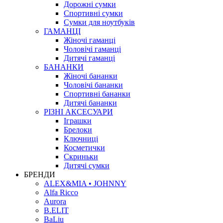
Дорожні сумки
Спортивні сумки
Сумки для ноутбуків
ГАМАНЦІ
Жіночі гаманці
Чоловічі гаманці
Дитячі гаманці
БАНАНКИ
Жіночі бананки
Чоловічі бананки
Спортивні бананки
Дитячі бананки
РІЗНІ АКСЕСУАРИ
Іграшки
Брелоки
Ключниці
Косметички
Скриньки
Дитячі сумки
БРЕНДИ
ALEX&MIA • JOHNNY
Alfa Ricco
Aurora
B.ELIT
BaLiu