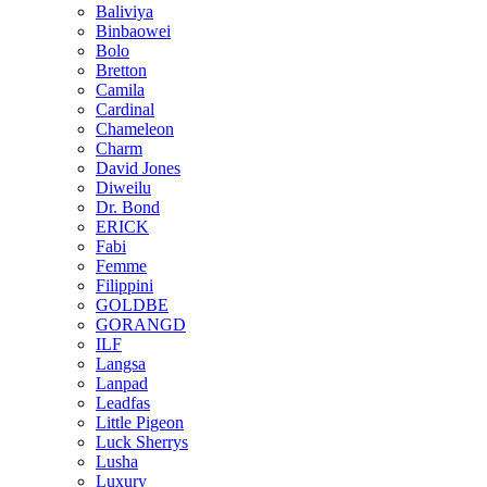
Baliviya
Binbaowei
Bolo
Bretton
Camila
Cardinal
Chameleon
Charm
David Jones
Diweilu
Dr. Bond
ERICK
Fabi
Femme
Filippini
GOLDBE
GORANGD
ILF
Langsa
Lanpad
Leadfas
Little Pigeon
Luck Sherrys
Lusha
Luxury