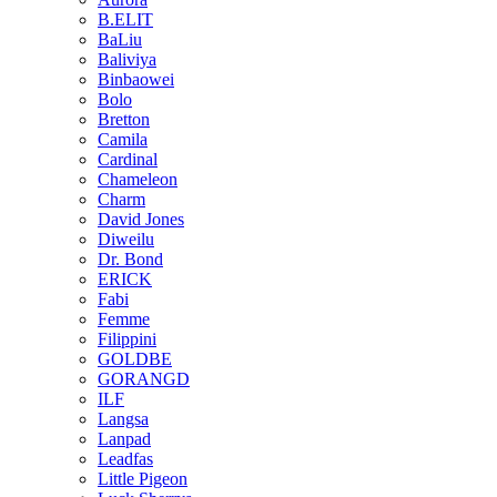
B.ELIT
BaLiu
Baliviya
Binbaowei
Bolo
Bretton
Camila
Cardinal
Chameleon
Charm
David Jones
Diweilu
Dr. Bond
ERICK
Fabi
Femme
Filippini
GOLDBE
GORANGD
ILF
Langsa
Lanpad
Leadfas
Little Pigeon