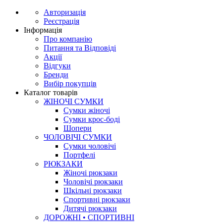
Авторизація
Реєстрація
Інформація
Про компанію
Питання та Відповіді
Акції
Відгуки
Бренди
Вибір покупців
Каталог товарів
ЖІНОЧІ СУМКИ
Сумки жіночі
Сумки крос-боді
Шопери
ЧОЛОВІЧІ СУМКИ
Сумки чоловічі
Портфелі
РЮКЗАКИ
Жіночі рюкзаки
Чоловічі рюкзаки
Шкільні рюкзаки
Спортивні рюкзаки
Дитячі рюкзаки
ДОРОЖНІ • СПОРТИВНІ