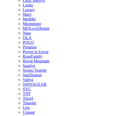
Luck Sherrys
Lusha
Luxury
Mary
MeiMei
Moonimmi
MQLoveDream
Nina
OLA
POLO
Ponasoo
Power in Eavas
RoseFamily
Royal Mountain
Saralyn
Sergio Torretti
StarDragon
Suliya
SWISSGEAR
SYC
TNF
Travel
Triangle
Uen
Unique