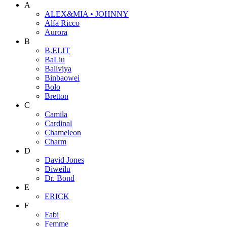
A
ALEX&MIA • JOHNNY
Alfa Ricco
Aurora
B
B.ELIT
BaLiu
Baliviya
Binbaowei
Bolo
Bretton
C
Camila
Cardinal
Chameleon
Charm
D
David Jones
Diweilu
Dr. Bond
E
ERICK
F
Fabi
Femme