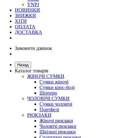
YNPJ
НОВИНКИ
ЗНИЖКИ
ХІТИ
ОПЛАТА
ДОСТАВКА
Замовити дзвінок
Назад
Каталог товарів
ЖІНОЧІ СУМКИ
Сумки жіночі
Сумки крос-боді
Шопери
ЧОЛОВІЧІ СУМКИ
Сумки чоловічі
Портфелі
РЮКЗАКИ
Жіночі рюкзаки
Чоловічі рюкзаки
Шкільні рюкзаки
Спортивні рюкзаки