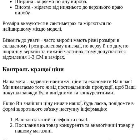
Ширина
- міряємо по дну вироба.
Висота
- міряємо від нижнього до верхнього краю
виробу.
Розміри вказуються в сантиметрах та міряються по
найширшому місцю моделі.
Візьміть до уваги - часто вироби мають різні розміри в
складеному і розправленому вигляді, по верху й по дну, по
ширині у верхній та нижній частинах, тому допускається
відхилення 1-3 СМ в замірах.
Контроль кращої ціни
Наша мета - надавати найнижчі ціни та економити Ваш час!
Ми вимагаємо того ж від постачальників продукції, щоб Ваші
покупки завжди були вигідними та конкурентними.
Якщо Ви знайшли ціну нижче нашої, будь ласка, повідомте в
формі зворотнього зв'язку
наступну інформацію:
Ваш контактний телефон та email.
Посилання на товар конкурента та аналогічний товар у
нашому магазині.