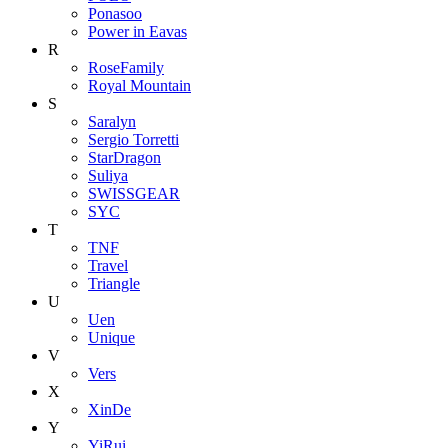
Ponasoo
Power in Eavas
R
RoseFamily
Royal Mountain
S
Saralyn
Sergio Torretti
StarDragon
Suliya
SWISSGEAR
SYC
T
TNF
Travel
Triangle
U
Uen
Unique
V
Vers
X
XinDe
Y
YiRui