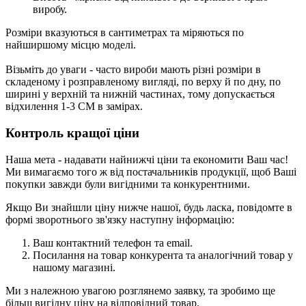
виробу.
Розміри вказуються в сантиметрах та міряються по
найширшому місцю моделі.
Візьміть до уваги - часто вироби мають різні розміри в
складеному і розправленому вигляді, по верху й по дну, по
ширині у верхній та нижній частинах, тому допускається
відхилення 1-3 СМ в замірах.
Контроль кращої ціни
Наша мета - надавати найнижчі ціни та економити Ваш час!
Ми вимагаємо того ж від постачальників продукції, щоб Ваші
покупки завжди були вигідними та конкурентними.
Якщо Ви знайшли ціну нижче нашої, будь ласка, повідомте в
формі зворотнього зв'язку
наступну інформацію:
Ваш контактний телефон та email.
Посилання на товар конкурента та аналогічний товар у
нашому магазині.
Ми з належною увагою розглянемо заявку, та зробимо ще
більш вигідну ціну на відповідний товар.