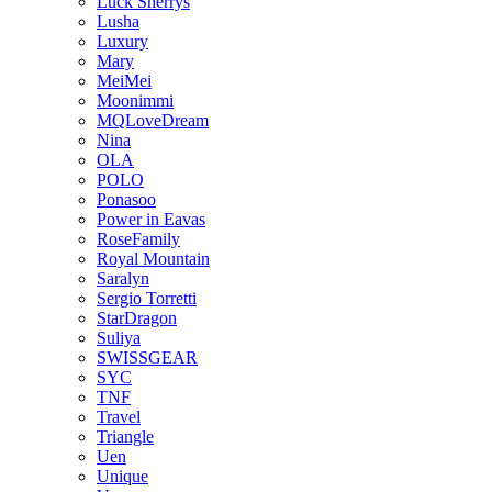
Luck Sherrys
Lusha
Luxury
Mary
MeiMei
Moonimmi
MQLoveDream
Nina
OLA
POLO
Ponasoo
Power in Eavas
RoseFamily
Royal Mountain
Saralyn
Sergio Torretti
StarDragon
Suliya
SWISSGEAR
SYC
TNF
Travel
Triangle
Uen
Unique