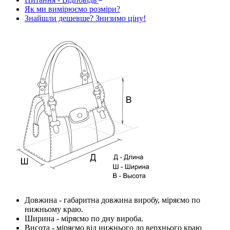
Як ми вимірюємо розміри?
Знайшли дешевше? Знизимо ціну!
Довжина
- габаритна довжина виробу, міряємо по
нижньому краю.
Ширина
- міряємо по дну вироба.
Висота
- міряємо від нижнього до верхнього краю