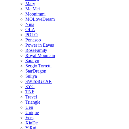
Mary
MeiMei
Moonimmi
MQLoveDream
Nina
OLA
POLO
Ponasoo
Power in Eavas
RoseFamily
Royal Mountain
Saralyn
Sergio Torretti
StarDragon
Suliya
SWISSGEAR
SYC
TNF
Travel
Triangle
Uen
Unique
Vers
XinDe
YiRui