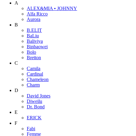
A
ALEX&MIA • JOHNNY
Alfa Ricco
Aurora
B
B.ELIT
BaLiu
Baliviya
Binbaowei
Bolo
Bretton
C
Camila
Cardinal
Chameleon
Charm
D
David Jones
Diweilu
Dr. Bond
E
ERICK
F
Fabi
Femme