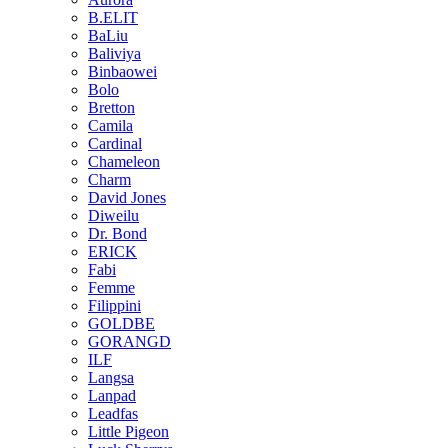
B.ELIT
BaLiu
Baliviya
Binbaowei
Bolo
Bretton
Camila
Cardinal
Chameleon
Charm
David Jones
Diweilu
Dr. Bond
ERICK
Fabi
Femme
Filippini
GOLDBE
GORANGD
ILF
Langsa
Lanpad
Leadfas
Little Pigeon