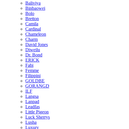
Baliviya
Binbaowei
Bolo
Bretton
Camila
Cardinal
Chameleon
Charm
David Jones
Diweilu
Dr. Bond
ERICK
Fabi
Femme
Filippini
GOLDBE
GORANGD
ILF
Langsa
Lanpad
Leadfas
Little Pigeon
Luck Sherrys
Lusha
Luxury