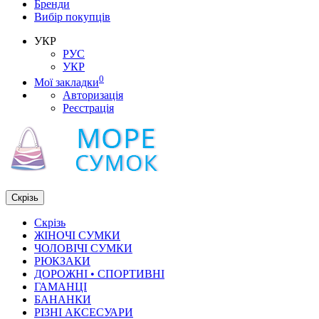
Бренди
Вибір покупців
УКР
РУС
УКР
0
Мої закладки
Авторизація
Реєстрація
Скрізь
Скрізь
ЖІНОЧІ СУМКИ
ЧОЛОВІЧІ СУМКИ
РЮКЗАКИ
ДОРОЖНІ • СПОРТИВНІ
ГАМАНЦІ
БАНАНКИ
РІЗНІ АКСЕСУАРИ