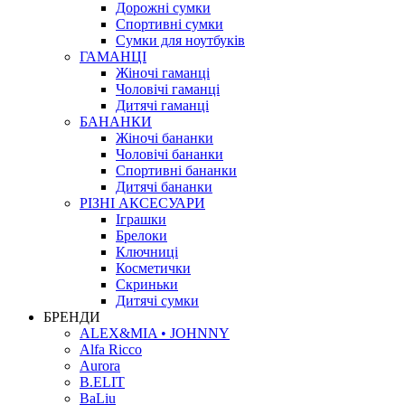
Дорожні сумки
Спортивні сумки
Сумки для ноутбуків
ГАМАНЦІ
Жіночі гаманці
Чоловічі гаманці
Дитячі гаманці
БАНАНКИ
Жіночі бананки
Чоловічі бананки
Спортивні бананки
Дитячі бананки
РІЗНІ АКСЕСУАРИ
Іграшки
Брелоки
Ключниці
Косметички
Скриньки
Дитячі сумки
БРЕНДИ
ALEX&MIA • JOHNNY
Alfa Ricco
Aurora
B.ELIT
BaLiu