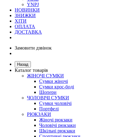
YNPJ
НОВИНКИ
ЗНИЖКИ
ХІТИ
ОПЛАТА
ДОСТАВКА
Замовити дзвінок
Назад
Каталог товарів
ЖІНОЧІ СУМКИ
Сумки жіночі
Сумки крос-боді
Шопери
ЧОЛОВІЧІ СУМКИ
Сумки чоловічі
Портфелі
РЮКЗАКИ
Жіночі рюкзаки
Чоловічі рюкзаки
Шкільні рюкзаки
Спортивні рюкзаки