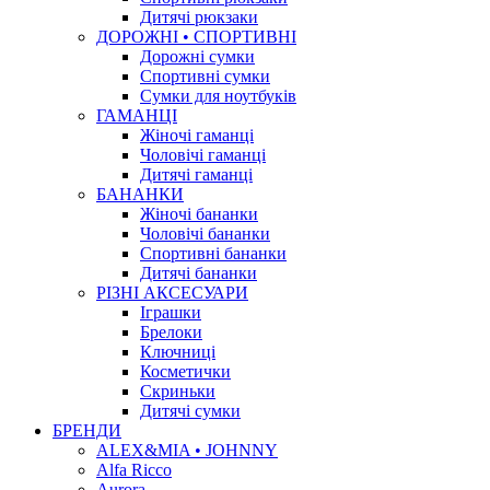
Дитячі рюкзаки
ДОРОЖНІ • СПОРТИВНІ
Дорожні сумки
Спортивні сумки
Сумки для ноутбуків
ГАМАНЦІ
Жіночі гаманці
Чоловічі гаманці
Дитячі гаманці
БАНАНКИ
Жіночі бананки
Чоловічі бананки
Спортивні бананки
Дитячі бананки
РІЗНІ АКСЕСУАРИ
Іграшки
Брелоки
Ключниці
Косметички
Скриньки
Дитячі сумки
БРЕНДИ
ALEX&MIA • JOHNNY
Alfa Ricco
Aurora