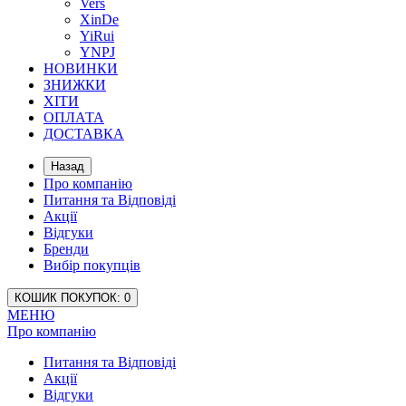
Vers
XinDe
YiRui
YNPJ
НОВИНКИ
ЗНИЖКИ
ХІТИ
ОПЛАТА
ДОСТАВКА
Назад
Про компанію
Питання та Відповіді
Акції
Відгуки
Бренди
Вибір покупців
КОШИК
ПОКУПОК
: 0
МЕНЮ
Про компанію
Питання та Відповіді
Акції
Відгуки