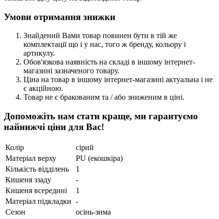
Умови отримання знижки
Знайдений Вами товар повинен бути в тій же
комплектації що і у нас, того ж бренду, кольору і
артикулу.
Обов'язкова наявність на складі в іншому інтернет-
магазині зазначеного товару.
Ціна на товар в іншому інтернет-магазині актуальна і не
є акційною.
Товар не є бракованим та / або зниженим в ціні.
Допоможіть нам стати краще, ми гарантуємо
найнижчі ціни для Вас!
Колір
сірий
Матеріал верху
PU (екошкіра)
Кількість відділень
1
Кишеня ззаду
-
Кишеня всередині
1
Матеріал підкладки
-
Сезон
осінь-зима