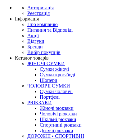
Авторизація
Реєстрація
Інформація
Про компанію
Питання та Відповіді
Акції
Відгуки
Бренди
Вибір покупців
Каталог товарів
ЖІНОЧІ СУМКИ
Сумки жіночі
Сумки крос-боді
Шопери
ЧОЛОВІЧІ СУМКИ
Сумки чоловічі
Портфелі
РЮКЗАКИ
Жіночі рюкзаки
Чоловічі рюкзаки
Шкільні рюкзаки
Спортивні рюкзаки
Дитячі рюкзаки
ДОРОЖНІ • СПОРТИВНІ