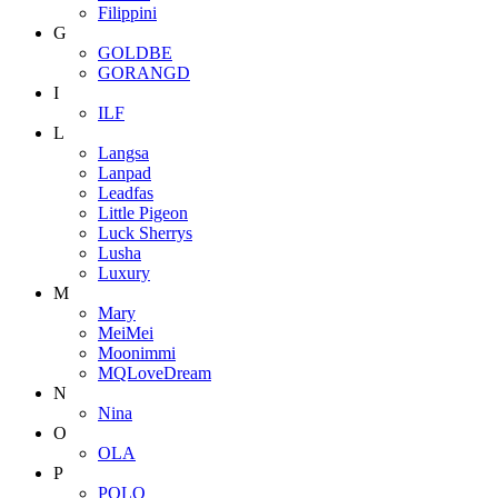
Filippini
G
GOLDBE
GORANGD
I
ILF
L
Langsa
Lanpad
Leadfas
Little Pigeon
Luck Sherrys
Lusha
Luxury
M
Mary
MeiMei
Moonimmi
MQLoveDream
N
Nina
O
OLA
P
POLO