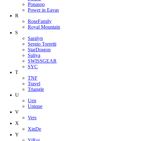
Ponasoo
Power in Eavas
R
RoseFamily
Royal Mountain
S
Saralyn
Sergio Torretti
StarDragon
Suliya
SWISSGEAR
SYC
T
TNF
Travel
Triangle
U
Uen
Unique
V
Vers
X
XinDe
Y
YiRui