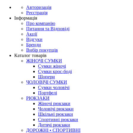
Авторизація
Реєстрація
Інформація
Про компанію
Питання та Відповіді
Акції
Відгуки
Бренди
Вибір покупців
Каталог товарів
ЖІНОЧІ СУМКИ
Сумки жіночі
Сумки крос-боді
Шопери
ЧОЛОВІЧІ СУМКИ
Сумки чоловічі
Портфелі
РЮКЗАКИ
Жіночі рюкзаки
Чоловічі рюкзаки
Шкільні рюкзаки
Спортивні рюкзаки
Дитячі рюкзаки
ДОРОЖНІ • СПОРТИВНІ