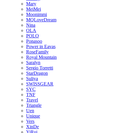
Mary
MeiMei
Moonimmi
MQLoveDream
Nina
OLA
POLO
Ponasoo
Power in Eavas
RoseFamily
Royal Mountain
Saralyn
Sergio Torretti
StarDragon
Suliya
SWISSGEAR
SYC
TNF
Travel
Triangle
Uen
Unique
Vers
XinDe
YiRui