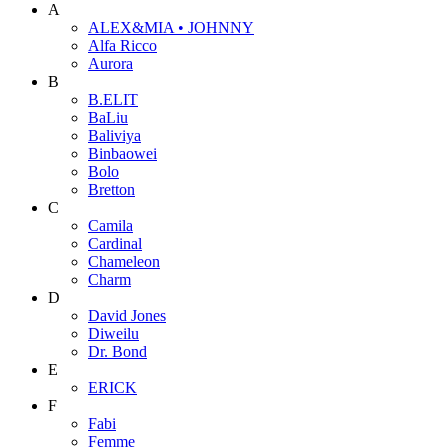
A
ALEX&MIA • JOHNNY
Alfa Ricco
Aurora
B
B.ELIT
BaLiu
Baliviya
Binbaowei
Bolo
Bretton
C
Camila
Cardinal
Chameleon
Charm
D
David Jones
Diweilu
Dr. Bond
E
ERICK
F
Fabi
Femme