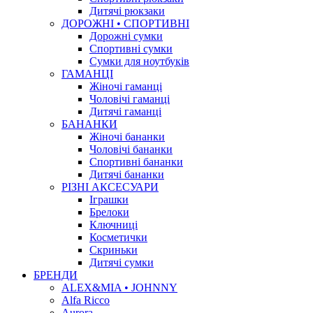
Дитячі рюкзаки
ДОРОЖНІ • СПОРТИВНІ
Дорожні сумки
Спортивні сумки
Сумки для ноутбуків
ГАМАНЦІ
Жіночі гаманці
Чоловічі гаманці
Дитячі гаманці
БАНАНКИ
Жіночі бананки
Чоловічі бананки
Спортивні бананки
Дитячі бананки
РІЗНІ АКСЕСУАРИ
Іграшки
Брелоки
Ключниці
Косметички
Скриньки
Дитячі сумки
БРЕНДИ
ALEX&MIA • JOHNNY
Alfa Ricco
Aurora