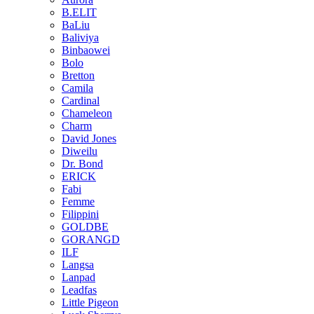
B.ELIT
BaLiu
Baliviya
Binbaowei
Bolo
Bretton
Camila
Cardinal
Chameleon
Charm
David Jones
Diweilu
Dr. Bond
ERICK
Fabi
Femme
Filippini
GOLDBE
GORANGD
ILF
Langsa
Lanpad
Leadfas
Little Pigeon