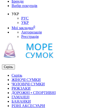
Бренди
Вибір покупців
УКР
РУС
УКР
0
Мої закладки
Авторизація
Реєстрація
Скрізь
Скрізь
ЖІНОЧІ СУМКИ
ЧОЛОВІЧІ СУМКИ
РЮКЗАКИ
ДОРОЖНІ • СПОРТИВНІ
ГАМАНЦІ
БАНАНКИ
РІЗНІ АКСЕСУАРИ