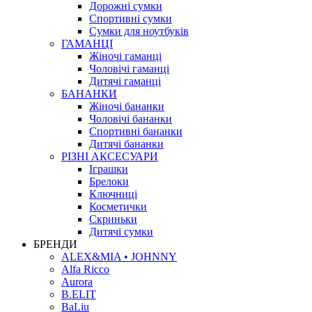
Дорожні сумки
Спортивні сумки
Сумки для ноутбуків
ГАМАНЦІ
Жіночі гаманці
Чоловічі гаманці
Дитячі гаманці
БАНАНКИ
Жіночі бананки
Чоловічі бананки
Спортивні бананки
Дитячі бананки
РІЗНІ АКСЕСУАРИ
Іграшки
Брелоки
Ключниці
Косметички
Скриньки
Дитячі сумки
БРЕНДИ
ALEX&MIA • JOHNNY
Alfa Ricco
Aurora
B.ELIT
BaLiu