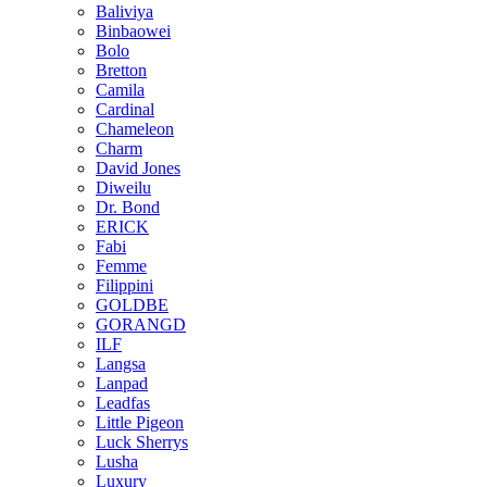
Baliviya
Binbaowei
Bolo
Bretton
Camila
Cardinal
Chameleon
Charm
David Jones
Diweilu
Dr. Bond
ERICK
Fabi
Femme
Filippini
GOLDBE
GORANGD
ILF
Langsa
Lanpad
Leadfas
Little Pigeon
Luck Sherrys
Lusha
Luxury