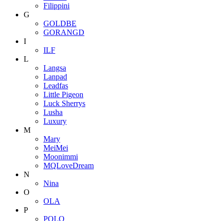
Filippini
G
GOLDBE
GORANGD
I
ILF
L
Langsa
Lanpad
Leadfas
Little Pigeon
Luck Sherrys
Lusha
Luxury
M
Mary
MeiMei
Moonimmi
MQLoveDream
N
Nina
O
OLA
P
POLO