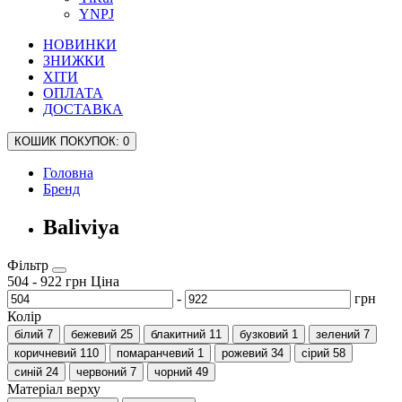
YNPJ
НОВИНКИ
ЗНИЖКИ
ХІТИ
ОПЛАТА
ДОСТАВКА
КОШИК
ПОКУПОК
: 0
Головна
Бренд
Baliviya
Фільтр
504
-
922
грн
Ціна
-
грн
Колір
білий
7
бежевий
25
блакитний
11
бузковий
1
зелений
7
коричневий
110
помаранчевий
1
рожевий
34
сірий
58
синій
24
червоний
7
чорний
49
Матеріал верху