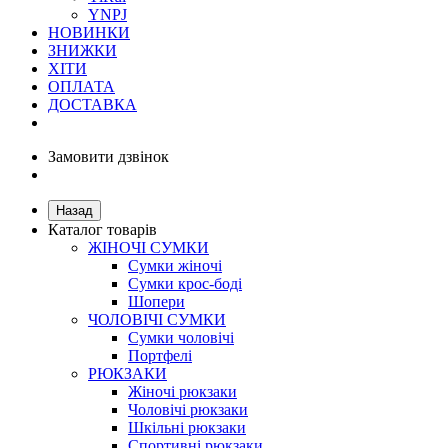
YNPJ
НОВИНКИ
ЗНИЖКИ
ХІТИ
ОПЛАТА
ДОСТАВКА
Замовити дзвінок
Назад
Каталог товарів
ЖІНОЧІ СУМКИ
Сумки жіночі
Сумки крос-боді
Шопери
ЧОЛОВІЧІ СУМКИ
Сумки чоловічі
Портфелі
РЮКЗАКИ
Жіночі рюкзаки
Чоловічі рюкзаки
Шкільні рюкзаки
Спортивні рюкзаки