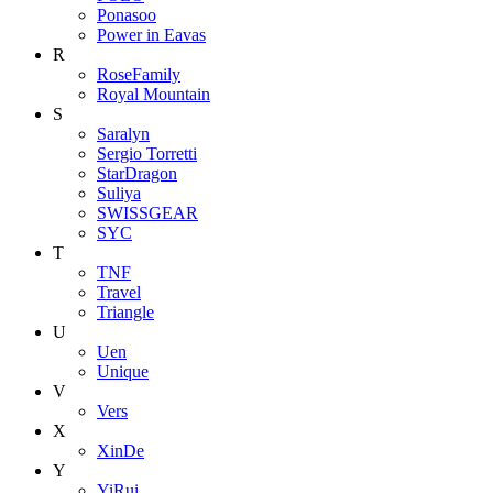
Ponasoo
Power in Eavas
R
RoseFamily
Royal Mountain
S
Saralyn
Sergio Torretti
StarDragon
Suliya
SWISSGEAR
SYC
T
TNF
Travel
Triangle
U
Uen
Unique
V
Vers
X
XinDe
Y
YiRui