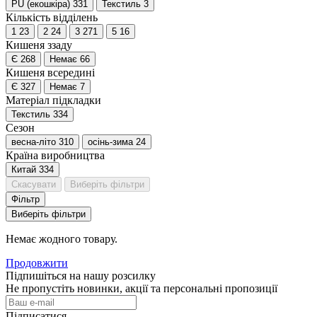
PU (екошкіра)
331
Текстиль
3
Кількість відділень
1
23
2
24
3
271
5
16
Кишеня ззаду
Є
268
Немає
66
Кишеня всередині
Є
327
Немає
7
Матеріал підкладки
Текстиль
334
Сезон
весна-літо
310
осінь-зима
24
Країна виробництва
Китай
334
Скасувати
Виберіть фільтри
Фільтр
Виберіть фільтри
Немає жодного товару.
Продовжити
Підпишіться на нашу розсилку
Не пропустіть новинки, акції та персональні пропозиції
Підписатися