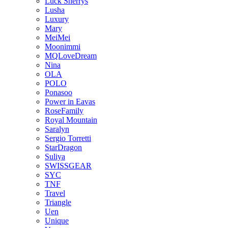
Luck Sherrys
Lusha
Luxury
Mary
MeiMei
Moonimmi
MQLoveDream
Nina
OLA
POLO
Ponasoo
Power in Eavas
RoseFamily
Royal Mountain
Saralyn
Sergio Torretti
StarDragon
Suliya
SWISSGEAR
SYC
TNF
Travel
Triangle
Uen
Unique