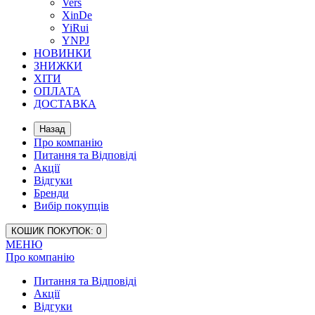
Vers
XinDe
YiRui
YNPJ
НОВИНКИ
ЗНИЖКИ
ХІТИ
ОПЛАТА
ДОСТАВКА
Назад
Про компанію
Питання та Відповіді
Акції
Відгуки
Бренди
Вибір покупців
КОШИК
ПОКУПОК
: 0
МЕНЮ
Про компанію
Питання та Відповіді
Акції
Відгуки