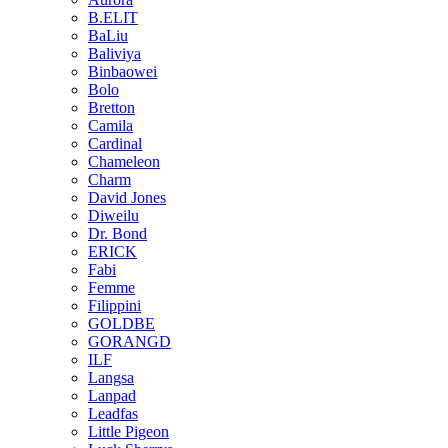
B.ELIT
BaLiu
Baliviya
Binbaowei
Bolo
Bretton
Camila
Cardinal
Chameleon
Charm
David Jones
Diweilu
Dr. Bond
ERICK
Fabi
Femme
Filippini
GOLDBE
GORANGD
ILF
Langsa
Lanpad
Leadfas
Little Pigeon