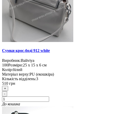
Сумки крос-боді 912 white
Виробник:
Baliviya
100
Розміри:
25 х 15 х 6 см
Колір:
білий
Матеріал верху:
PU (екошкіра)
Кількість відділень:
3
510 грн
+
-
До кошика