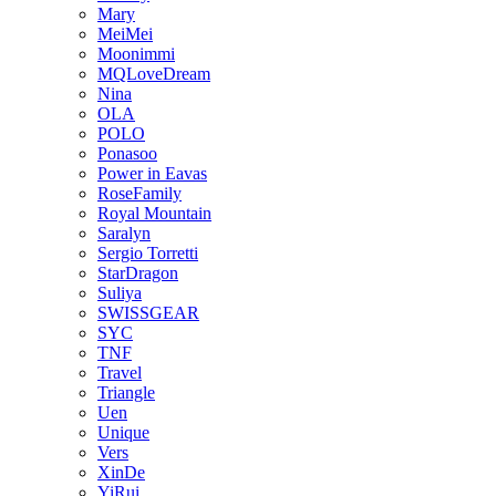
Mary
MeiMei
Moonimmi
MQLoveDream
Nina
OLA
POLO
Ponasoo
Power in Eavas
RoseFamily
Royal Mountain
Saralyn
Sergio Torretti
StarDragon
Suliya
SWISSGEAR
SYC
TNF
Travel
Triangle
Uen
Unique
Vers
XinDe
YiRui