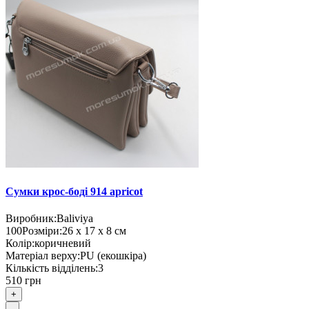
Сумки крос-боді 914 apricot
Виробник:
Baliviya
100
Розміри:
26 х 17 х 8 см
Колір:
коричневий
Матеріал верху:
PU (екошкіра)
Кількість відділень:
3
510 грн
+
-