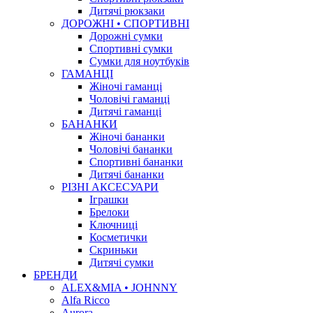
Дитячі рюкзаки
ДОРОЖНІ • СПОРТИВНІ
Дорожні сумки
Спортивні сумки
Сумки для ноутбуків
ГАМАНЦІ
Жіночі гаманці
Чоловічі гаманці
Дитячі гаманці
БАНАНКИ
Жіночі бананки
Чоловічі бананки
Спортивні бананки
Дитячі бананки
РІЗНІ АКСЕСУАРИ
Іграшки
Брелоки
Ключниці
Косметички
Скриньки
Дитячі сумки
БРЕНДИ
ALEX&MIA • JOHNNY
Alfa Ricco
Aurora