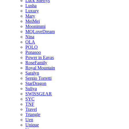
Luck Sherrys
Lusha
Luxury
Mary
MeiMei
Moonimmi
MQLoveDream
Nina
OLA
POLO
Ponasoo
Power in Eavas
RoseFamily
Royal Mountain
Saralyn
Sergio Torretti
StarDragon
Suliya
SWISSGEAR
SYC
TNF
Travel
Triangle
Uen
Unique