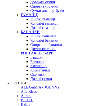
Дорожні сумки
Спортивні сумки
Сумки для ноутбуків
ГАМАНЦІ
Жіночі гаманці
Чоловічі гаманці
Дитячі гаманці
БАНАНКИ
Жіночі бананки
Чоловічі бананки
Спортивні бананки
Дитячі бананки
РІЗНІ АКСЕСУАРИ
Іграшки
Брелоки
Ключниці
Косметички
Скриньки
Дитячі сумки
БРЕНДИ
ALEX&MIA • JOHNNY
Alfa Ricco
Aurora
B.ELIT
BaLiu