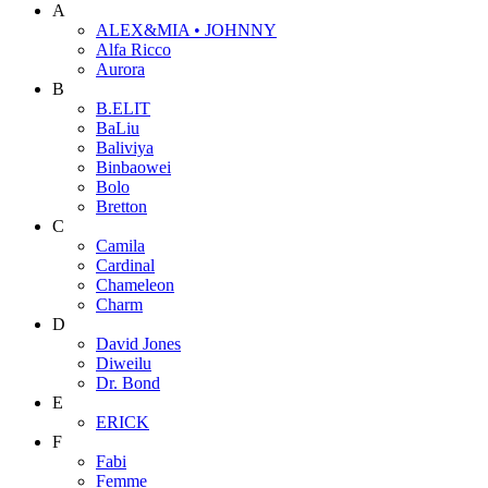
A
ALEX&MIA • JOHNNY
Alfa Ricco
Aurora
B
B.ELIT
BaLiu
Baliviya
Binbaowei
Bolo
Bretton
C
Camila
Cardinal
Chameleon
Charm
D
David Jones
Diweilu
Dr. Bond
E
ERICK
F
Fabi
Femme