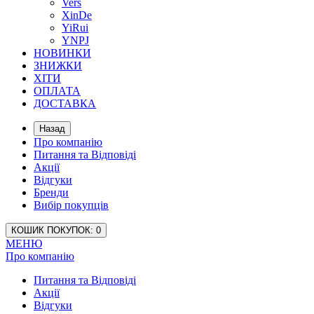
Vers
XinDe
YiRui
YNPJ
НОВИНКИ
ЗНИЖКИ
ХІТИ
ОПЛАТА
ДОСТАВКА
Назад
Про компанію
Питання та Відповіді
Акції
Відгуки
Бренди
Вибір покупців
КОШИК
ПОКУПОК
: 0
МЕНЮ
Про компанію
Питання та Відповіді
Акції
Відгуки