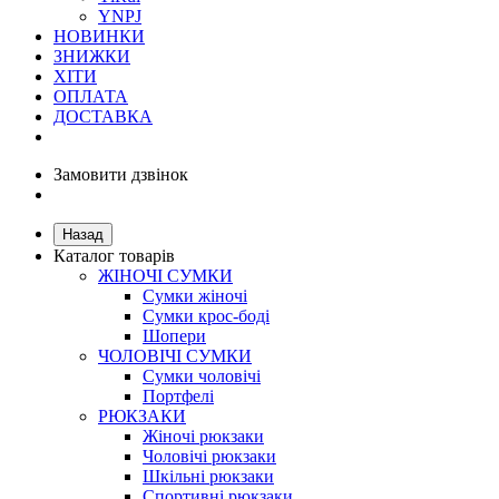
YNPJ
НОВИНКИ
ЗНИЖКИ
ХІТИ
ОПЛАТА
ДОСТАВКА
Замовити дзвінок
Назад
Каталог товарів
ЖІНОЧІ СУМКИ
Сумки жіночі
Сумки крос-боді
Шопери
ЧОЛОВІЧІ СУМКИ
Сумки чоловічі
Портфелі
РЮКЗАКИ
Жіночі рюкзаки
Чоловічі рюкзаки
Шкільні рюкзаки
Спортивні рюкзаки