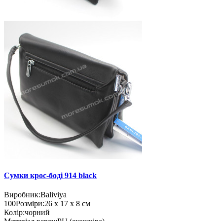
Сумки крос-боді 914 black
Виробник:
Baliviya
100
Розміри:
26 х 17 х 8 см
Колір:
чорний