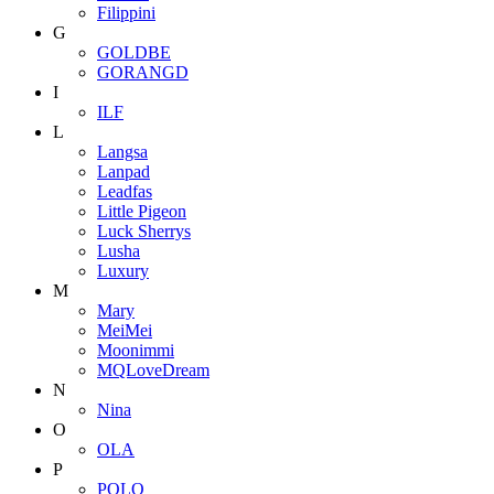
Filippini
G
GOLDBE
GORANGD
I
ILF
L
Langsa
Lanpad
Leadfas
Little Pigeon
Luck Sherrys
Lusha
Luxury
M
Mary
MeiMei
Moonimmi
MQLoveDream
N
Nina
O
OLA
P
POLO