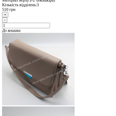
Матеріал верху:
PU (екошкіра)
Кількість відділень:
3
510 грн
+
-
До кошика