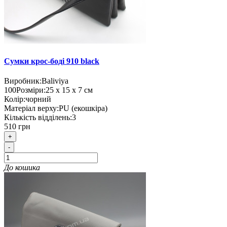
Сумки крос-боді 910 black
Виробник:
Baliviya
100
Розміри:
25 х 15 х 7 см
Колір:
чорний
Матеріал верху:
PU (екошкіра)
Кількість відділень:
3
510 грн
+
-
До кошика