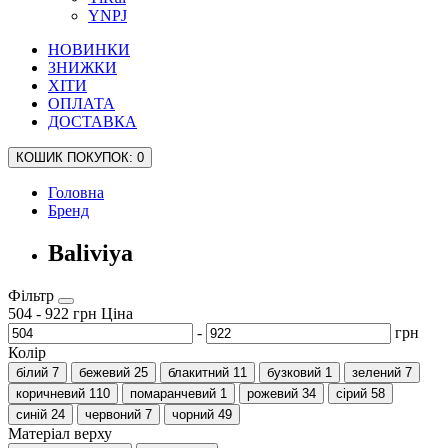
YNPJ
НОВИНКИ
ЗНИЖКИ
ХІТИ
ОПЛАТА
ДОСТАВКА
КОШИК
ПОКУПОК
: 0
Головна
Бренд
Baliviya
Фільтр
504
-
922
грн
Ціна
-
грн
Колір
білий
7
бежевий
25
блакитний
11
бузковий
1
зелений
7
коричневий
110
помаранчевий
1
рожевий
34
сірий
58
синій
24
червоний
7
чорний
49
Матеріал верху