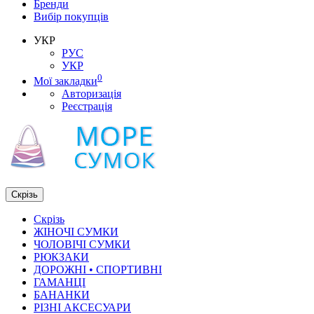
Бренди
Вибір покупців
УКР
РУС
УКР
0
Мої закладки
Авторизація
Реєстрація
Скрізь
Скрізь
ЖІНОЧІ СУМКИ
ЧОЛОВІЧІ СУМКИ
РЮКЗАКИ
ДОРОЖНІ • СПОРТИВНІ
ГАМАНЦІ
БАНАНКИ
РІЗНІ АКСЕСУАРИ