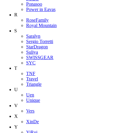
Ponasoo
Power in Eavas
R
RoseFamily
Royal Mountain
S
Saralyn
Sergio Torretti
StarDragon
Suliya
SWISSGEAR
SYC
T
TNF
Travel
Triangle
U
Uen
Unique
V
Vers
X
XinDe
Y
YiRui