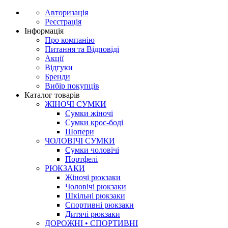
Авторизація
Реєстрація
Інформація
Про компанію
Питання та Відповіді
Акції
Відгуки
Бренди
Вибір покупців
Каталог товарів
ЖІНОЧІ СУМКИ
Сумки жіночі
Сумки крос-боді
Шопери
ЧОЛОВІЧІ СУМКИ
Сумки чоловічі
Портфелі
РЮКЗАКИ
Жіночі рюкзаки
Чоловічі рюкзаки
Шкільні рюкзаки
Спортивні рюкзаки
Дитячі рюкзаки
ДОРОЖНІ • СПОРТИВНІ