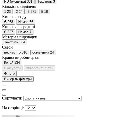
PU (екошкіра)
331
Текстиль
3
Кількість відділень
1
23
2
24
3
271
5
16
Кишеня ззаду
Є
268
Немає
66
Кишеня всередині
Є
327
Немає
7
Матеріал підкладки
Текстиль
334
Сезон
весна-літо
310
осінь-зима
24
Країна виробництва
Китай
334
Скасувати
Виберіть фільтри
Фільтр
Виберіть фільтри
Сортувати:
На сторінці: