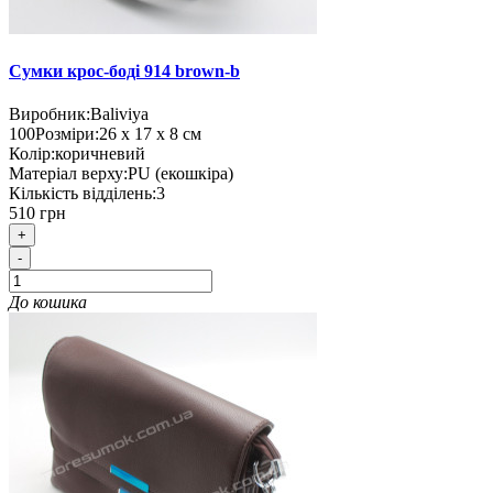
Сумки крос-боді 914 brown-b
Виробник:
Baliviya
100
Розміри:
26 х 17 х 8 см
Колір:
коричневий
Матеріал верху:
PU (екошкіра)
Кількість відділень:
3
510 грн
+
-
До кошика