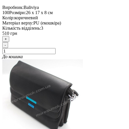
Виробник:
Baliviya
100
Розміри:
26 х 17 х 8 см
Колір:
коричневий
Матеріал верху:
PU (екошкіра)
Кількість відділень:
3
510 грн
+
-
До кошика