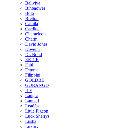
Baliviya
Binbaowei
Bolo
Bretton
Camila
Cardinal
Chameleon
Charm
David Jones
Diweilu
Dr. Bond
ERICK
Fabi
Femme
Filippini
GOLDBE
GORANGD
ILF
Langsa
Lanpad
Leadfas
Little Pigeon
Luck Sherrys
Lusha
Luxury