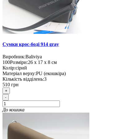
Сумки крос-боді 914 gray
Виробник:
Baliviya
100
Розміри:
26 х 17 х 8 см
Колір:
сірий
Матеріал верху:
PU (екошкіра)
Кількість відділень:
3
510 грн
+
-
До кошика