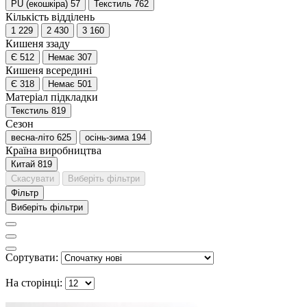
PU (екошкіра)
57
Текстиль
762
Кількість відділень
1
229
2
430
3
160
Кишеня ззаду
Є
512
Немає
307
Кишеня всередині
Є
318
Немає
501
Матеріал підкладки
Текстиль
819
Сезон
весна-літо
625
осінь-зима
194
Країна виробництва
Китай
819
Скасувати
Виберіть фільтри
Фільтр
Виберіть фільтри
Сортувати:
На сторінці: