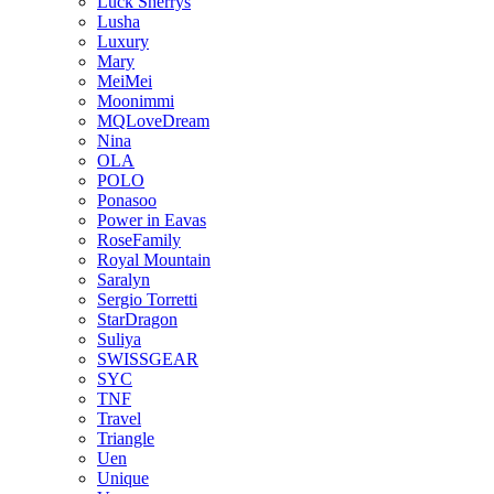
Luck Sherrys
Lusha
Luxury
Mary
MeiMei
Moonimmi
MQLoveDream
Nina
OLA
POLO
Ponasoo
Power in Eavas
RoseFamily
Royal Mountain
Saralyn
Sergio Torretti
StarDragon
Suliya
SWISSGEAR
SYC
TNF
Travel
Triangle
Uen
Unique