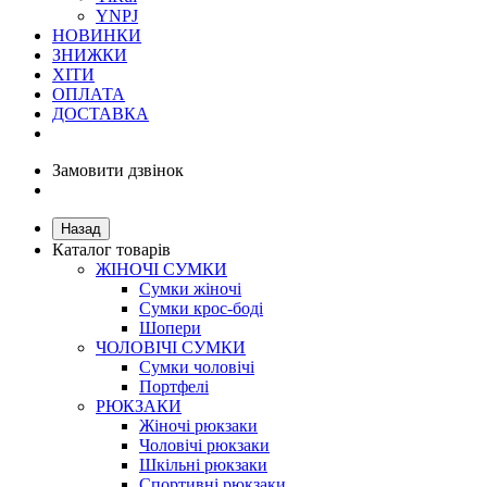
YNPJ
НОВИНКИ
ЗНИЖКИ
ХІТИ
ОПЛАТА
ДОСТАВКА
Замовити дзвінок
Назад
Каталог товарів
ЖІНОЧІ СУМКИ
Сумки жіночі
Сумки крос-боді
Шопери
ЧОЛОВІЧІ СУМКИ
Сумки чоловічі
Портфелі
РЮКЗАКИ
Жіночі рюкзаки
Чоловічі рюкзаки
Шкільні рюкзаки
Спортивні рюкзаки