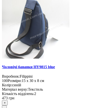
Чоловічі бананки HY9815 blue
Виробник:
Filippini
100
Розміри:
15 х 30 х 8 см
Колір:
синій
Матеріал верху:
Текстиль
Кількість відділень:
2
473 грн
+
-