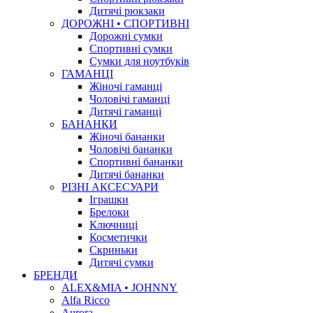
Дитячі рюкзаки
ДОРОЖНІ • СПОРТИВНІ
Дорожні сумки
Спортивні сумки
Сумки для ноутбуків
ГАМАНЦІ
Жіночі гаманці
Чоловічі гаманці
Дитячі гаманці
БАНАНКИ
Жіночі бананки
Чоловічі бананки
Спортивні бананки
Дитячі бананки
РІЗНІ АКСЕСУАРИ
Іграшки
Брелоки
Ключниці
Косметички
Скриньки
Дитячі сумки
БРЕНДИ
ALEX&MIA • JOHNNY
Alfa Ricco
Aurora