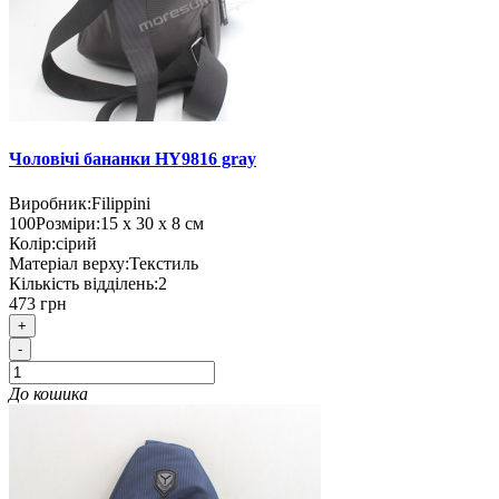
Чоловічі бананки HY9816 gray
Виробник:
Filippini
100
Розміри:
15 х 30 х 8 см
Колір:
сірий
Матеріал верху:
Текстиль
Кількість відділень:
2
473 грн
+
-
До кошика