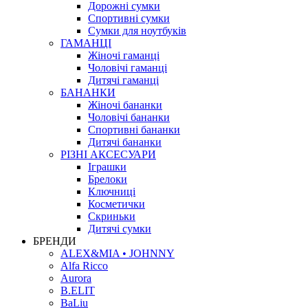
Дорожні сумки
Спортивні сумки
Сумки для ноутбуків
ГАМАНЦІ
Жіночі гаманці
Чоловічі гаманці
Дитячі гаманці
БАНАНКИ
Жіночі бананки
Чоловічі бананки
Спортивні бананки
Дитячі бананки
РІЗНІ АКСЕСУАРИ
Іграшки
Брелоки
Ключниці
Косметички
Скриньки
Дитячі сумки
БРЕНДИ
ALEX&MIA • JOHNNY
Alfa Ricco
Aurora
B.ELIT
BaLiu