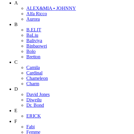
A
ALEX&MIA • JOHNNY
Alfa Ricco
Aurora
B
B.ELIT
BaLiu
Baliviya
Binbaowei
Bolo
Bretton
C
Camila
Cardinal
Chameleon
Charm
D
David Jones
Diweilu
Dr. Bond
E
ERICK
F
Fabi
Femme