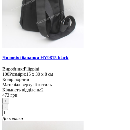
Чоловічі бананки HY9815 black
Виробник:
Filippini
100
Розміри:
15 х 30 х 8 см
Колір:
чорний
Матеріал верху:
Текстиль
Кількість відділень:
2
473 грн
+
-
До кошика