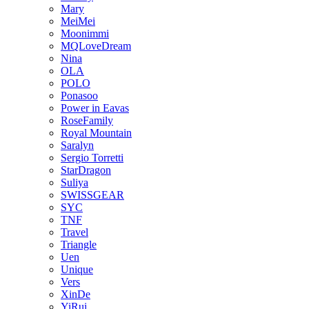
Mary
MeiMei
Moonimmi
MQLoveDream
Nina
OLA
POLO
Ponasoo
Power in Eavas
RoseFamily
Royal Mountain
Saralyn
Sergio Torretti
StarDragon
Suliya
SWISSGEAR
SYC
TNF
Travel
Triangle
Uen
Unique
Vers
XinDe
YiRui