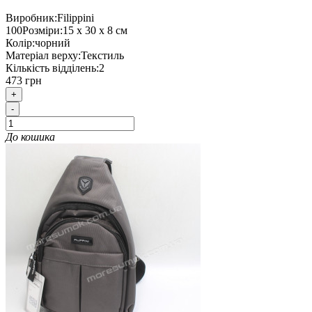
Виробник:
Filippini
100
Розміри:
15 х 30 х 8 см
Колір:
чорний
Матеріал верху:
Текстиль
Кількість відділень:
2
473 грн
+
-
До кошика