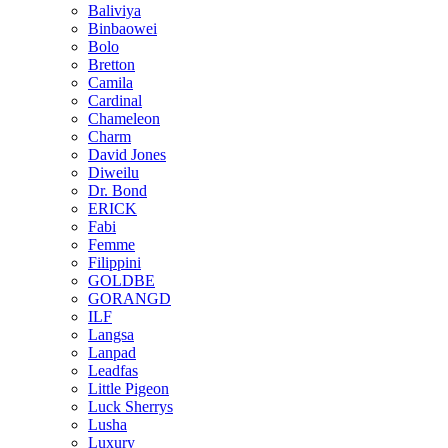
Baliviya
Binbaowei
Bolo
Bretton
Camila
Cardinal
Chameleon
Charm
David Jones
Diweilu
Dr. Bond
ERICK
Fabi
Femme
Filippini
GOLDBE
GORANGD
ILF
Langsa
Lanpad
Leadfas
Little Pigeon
Luck Sherrys
Lusha
Luxury