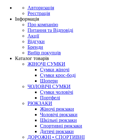
Авторизація
Реєстрація
Інформація
Про компанію
Питання та Відповіді
Акції
Відгуки
Бренди
Вибір покупців
Каталог товарів
ЖІНОЧІ СУМКИ
Сумки жіночі
Сумки крос-боді
Шопери
ЧОЛОВІЧІ СУМКИ
Сумки чоловічі
Портфелі
РЮКЗАКИ
Жіночі рюкзаки
Чоловічі рюкзаки
Шкільні рюкзаки
Спортивні рюкзаки
Дитячі рюкзаки
ДОРОЖНІ • СПОРТИВНІ