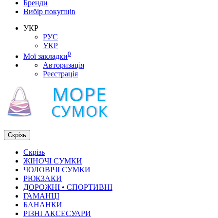
Бренди
Вибір покупців
УКР
РУС
УКР
0
Мої закладки
Авторизація
Реєстрація
Скрізь
Скрізь
ЖІНОЧІ СУМКИ
ЧОЛОВІЧІ СУМКИ
РЮКЗАКИ
ДОРОЖНІ • СПОРТИВНІ
ГАМАНЦІ
БАНАНКИ
РІЗНІ АКСЕСУАРИ