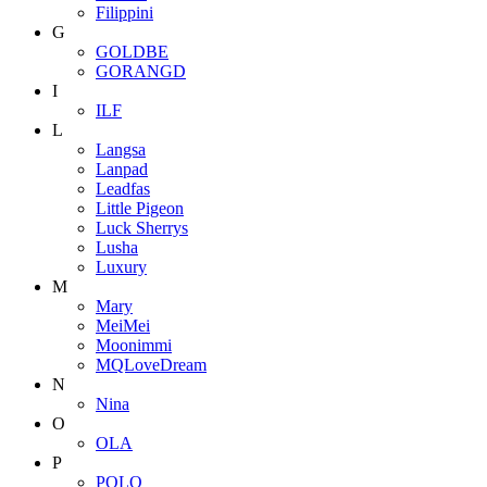
Filippini
G
GOLDBE
GORANGD
I
ILF
L
Langsa
Lanpad
Leadfas
Little Pigeon
Luck Sherrys
Lusha
Luxury
M
Mary
MeiMei
Moonimmi
MQLoveDream
N
Nina
O
OLA
P
POLO