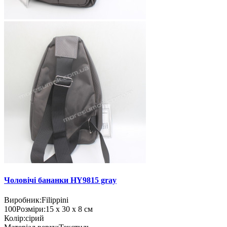
Чоловічі бананки HY9815 gray
Виробник:
Filippini
100
Розміри:
15 х 30 х 8 см
Колір:
сірий