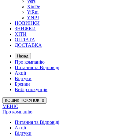
Vers
XinDe
YiRui
YNPJ
НОВИНКИ
ЗНИЖКИ
ХІТИ
ОПЛАТА
ДОСТАВКА
Назад
Про компанію
Питання та Відповіді
Акції
Відгуки
Бренди
Вибір покупців
КОШИК
ПОКУПОК
: 0
МЕНЮ
Про компанію
Питання та Відповіді
Акції
Відгуки