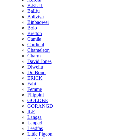
B.ELIT
BaLiu
Baliviya
Binbaowei
Bolo
Bretton
Camila
Cardinal
Chameleon
Charm
David Jones
Diweilu
Dr. Bond
ERICK
Fabi
Femme
Filippini
GOLDBE
GORANGD
ILF
Langsa
Lanpad
Leadfas
Little Pigeon