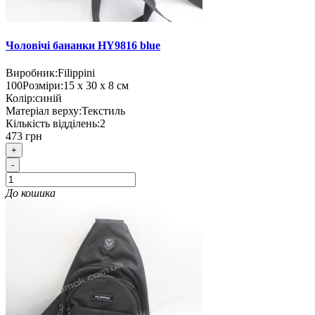
Чоловічі бананки HY9816 blue
Виробник:
Filippini
100
Розміри:
15 х 30 х 8 см
Колір:
синій
Матеріал верху:
Текстиль
Кількість відділень:
2
473 грн
+
-
До кошика