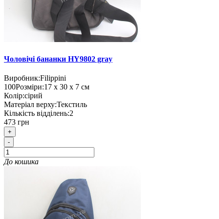
Чоловічі бананки HY9802 gray
Виробник:
Filippini
100
Розміри:
17 х 30 х 7 см
Колір:
сірий
Матеріал верху:
Текстиль
Кількість відділень:
2
473 грн
+
-
До кошика