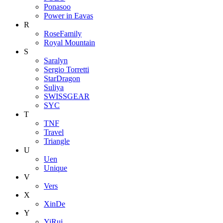
Ponasoo
Power in Eavas
R
RoseFamily
Royal Mountain
S
Saralyn
Sergio Torretti
StarDragon
Suliya
SWISSGEAR
SYC
T
TNF
Travel
Triangle
U
Uen
Unique
V
Vers
X
XinDe
Y
YiRui