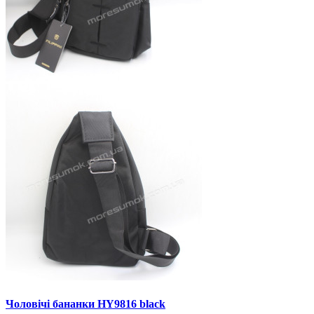
Чоловічі бананки HY9816 black