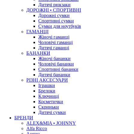
Дитячі рюкзаки
ДОРОЖНІ • СПОРТИВНІ
Дорожні сумки
Спортивні сумки
Сумки для ноутбуків
ГАМАНЦІ
Жіночі гаманці
Чоловічі гаманці
Дитячі гаманці
БАНАНКИ
Жіночі бананки
Чоловічі бананки
Спортивні бананки
Дитячі бананки
РІЗНІ АКСЕСУАРИ
Іграшки
Брелоки
Ключниці
Косметички
Скриньки
Дитячі сумки
БРЕНДИ
ALEX&MIA • JOHNNY
Alfa Ricco
Aurora