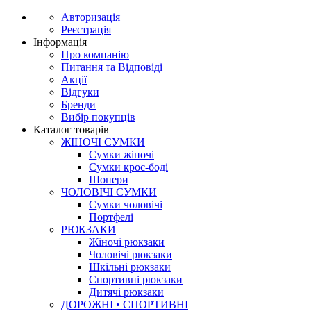
Авторизація
Реєстрація
Інформація
Про компанію
Питання та Відповіді
Акції
Відгуки
Бренди
Вибір покупців
Каталог товарів
ЖІНОЧІ СУМКИ
Сумки жіночі
Сумки крос-боді
Шопери
ЧОЛОВІЧІ СУМКИ
Сумки чоловічі
Портфелі
РЮКЗАКИ
Жіночі рюкзаки
Чоловічі рюкзаки
Шкільні рюкзаки
Спортивні рюкзаки
Дитячі рюкзаки
ДОРОЖНІ • СПОРТИВНІ