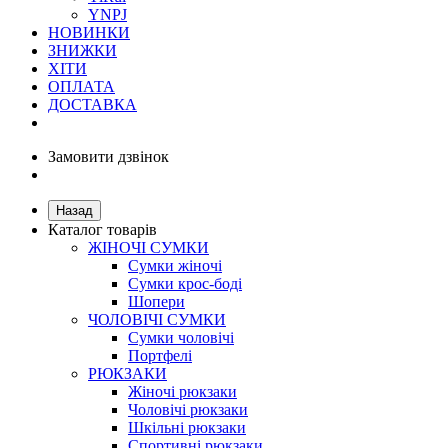
YNPJ
НОВИНКИ
ЗНИЖКИ
ХІТИ
ОПЛАТА
ДОСТАВКА
Замовити дзвінок
Назад
Каталог товарів
ЖІНОЧІ СУМКИ
Сумки жіночі
Сумки крос-боді
Шопери
ЧОЛОВІЧІ СУМКИ
Сумки чоловічі
Портфелі
РЮКЗАКИ
Жіночі рюкзаки
Чоловічі рюкзаки
Шкільні рюкзаки
Спортивні рюкзаки