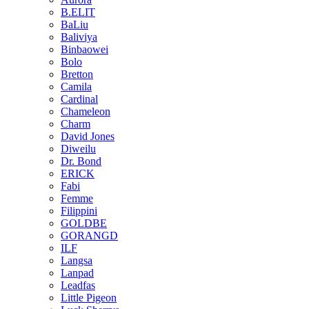
B.ELIT
BaLiu
Baliviya
Binbaowei
Bolo
Bretton
Camila
Cardinal
Chameleon
Charm
David Jones
Diweilu
Dr. Bond
ERICK
Fabi
Femme
Filippini
GOLDBE
GORANGD
ILF
Langsa
Lanpad
Leadfas
Little Pigeon