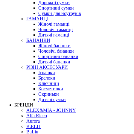
Дорожні сумки
Спортивні сумки
Сумки для ноутбуків
ГАМАНЦІ
Жіночі гаманці
Чоловічі гаманці
Дитячі гаманці
БАНАНКИ
Жіночі бананки
Чоловічі бананки
Спортивні бананки
Дитячі бананки
РІЗНІ АКСЕСУАРИ
Іграшки
Брелоки
Ключниці
Косметички
Скриньки
Дитячі сумки
БРЕНДИ
ALEX&MIA • JOHNNY
Alfa Ricco
Aurora
B.ELIT
BaLiu