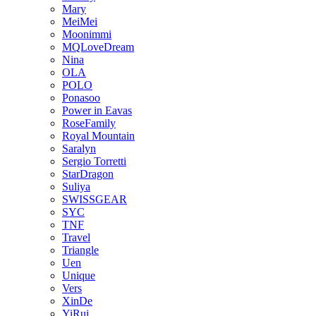
Mary
MeiMei
Moonimmi
MQLoveDream
Nina
OLA
POLO
Ponasoo
Power in Eavas
RoseFamily
Royal Mountain
Saralyn
Sergio Torretti
StarDragon
Suliya
SWISSGEAR
SYC
TNF
Travel
Triangle
Uen
Unique
Vers
XinDe
YiRui