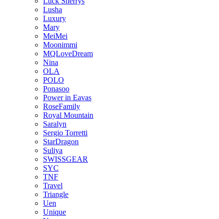
Luck Sherrys
Lusha
Luxury
Mary
MeiMei
Moonimmi
MQLoveDream
Nina
OLA
POLO
Ponasoo
Power in Eavas
RoseFamily
Royal Mountain
Saralyn
Sergio Torretti
StarDragon
Suliya
SWISSGEAR
SYC
TNF
Travel
Triangle
Uen
Unique