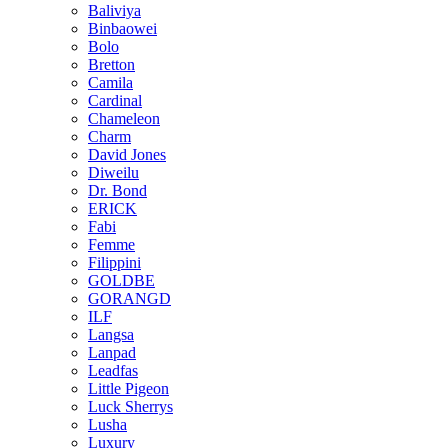
Baliviya
Binbaowei
Bolo
Bretton
Camila
Cardinal
Chameleon
Charm
David Jones
Diweilu
Dr. Bond
ERICK
Fabi
Femme
Filippini
GOLDBE
GORANGD
ILF
Langsa
Lanpad
Leadfas
Little Pigeon
Luck Sherrys
Lusha
Luxury