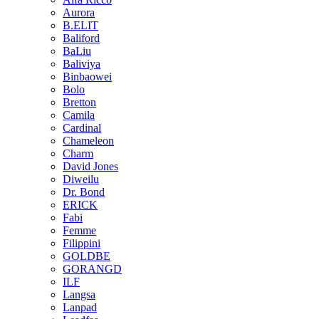
Aurora
B.ELIT
Baliford
BaLiu
Baliviya
Binbaowei
Bolo
Bretton
Camila
Cardinal
Chameleon
Charm
David Jones
Diweilu
Dr. Bond
ERICK
Fabi
Femme
Filippini
GOLDBE
GORANGD
ILF
Langsa
Lanpad