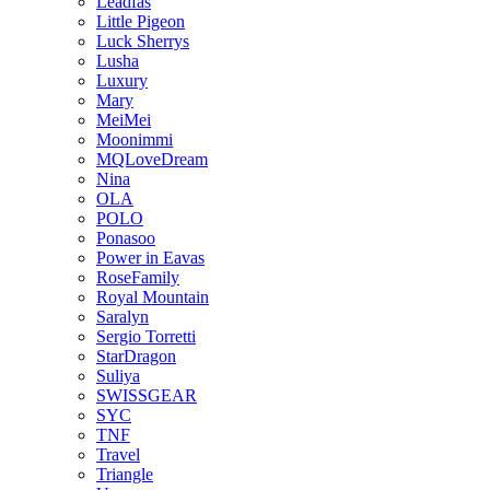
Leadfas
Little Pigeon
Luck Sherrys
Lusha
Luxury
Mary
MeiMei
Moonimmi
MQLoveDream
Nina
OLA
POLO
Ponasoo
Power in Eavas
RoseFamily
Royal Mountain
Saralyn
Sergio Torretti
StarDragon
Suliya
SWISSGEAR
SYC
TNF
Travel
Triangle