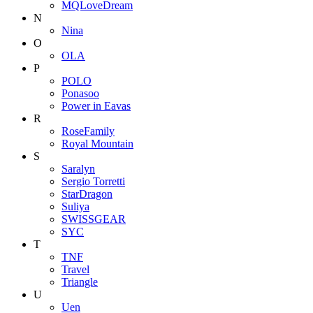
MQLoveDream
N
Nina
O
OLA
P
POLO
Ponasoo
Power in Eavas
R
RoseFamily
Royal Mountain
S
Saralyn
Sergio Torretti
StarDragon
Suliya
SWISSGEAR
SYC
T
TNF
Travel
Triangle
U
Uen