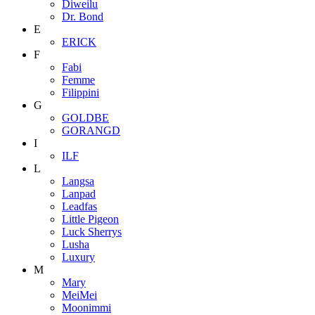
Diweilu
Dr. Bond
E
ERICK
F
Fabi
Femme
Filippini
G
GOLDBE
GORANGD
I
ILF
L
Langsa
Lanpad
Leadfas
Little Pigeon
Luck Sherrys
Lusha
Luxury
M
Mary
MeiMei
Moonimmi