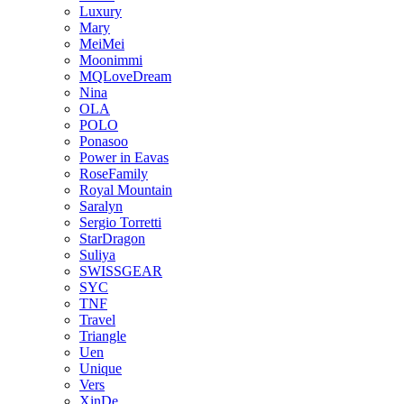
Luxury
Mary
MeiMei
Moonimmi
MQLoveDream
Nina
OLA
POLO
Ponasoo
Power in Eavas
RoseFamily
Royal Mountain
Saralyn
Sergio Torretti
StarDragon
Suliya
SWISSGEAR
SYC
TNF
Travel
Triangle
Uen
Unique
Vers
XinDe