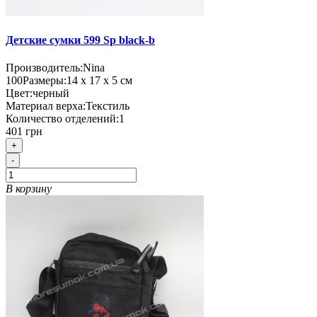
Детские сумки 599 Sp black-b
Производитель:
Nina
100
Размеры:
14 х 17 х 5 см
Цвет:
черный
Материал верха:
Текстиль
Количество отделений:
1
401 грн
+
-
В корзину