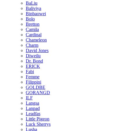
BaLiu
Baliviya
Binbaowei
Bolo
Bretton
Camila
Cardinal
Chameleon
Charm
David Jones
Diweilu
Dr. Bond
ERICK
Fabi
Femme
Filippini
GOLDBE
GORANGD
ILF
Langsa
Lanpad
Leadfas
Little Pigeon
Luck Sherrys
Lusha