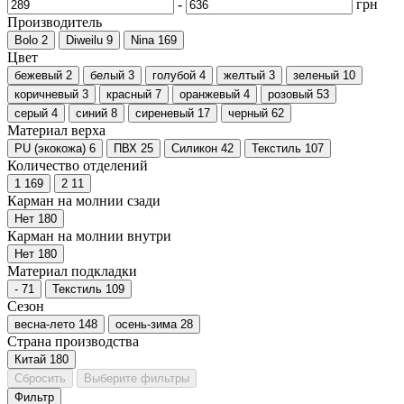
-
грн
Производитель
Bolo
2
Diweilu
9
Nina
169
Цвет
бежевый
2
белый
3
голубой
4
желтый
3
зеленый
10
коричневый
3
красный
7
оранжевый
4
розовый
53
серый
4
синий
8
сиреневый
17
черный
62
Материал верха
PU (экокожа)
6
ПВХ
25
Силикон
42
Текстиль
107
Количество отделений
1
169
2
11
Карман на молнии сзади
Нет
180
Карман на молнии внутри
Нет
180
Материал подкладки
-
71
Текстиль
109
Сезон
весна-лето
148
осень-зима
28
Страна производства
Китай
180
Сбросить
Выберите фильтры
Фильтр