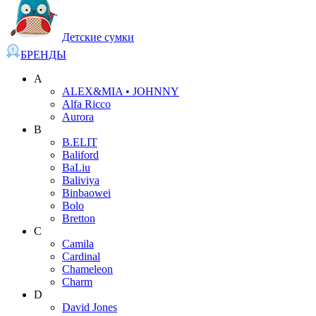
Детские сумки
БРЕНДЫ
A
ALEX&MIA • JOHNNY
Alfa Ricco
Aurora
B
B.ELIT
Baliford
BaLiu
Baliviya
Binbaowei
Bolo
Bretton
C
Camila
Cardinal
Chameleon
Charm
D
David Jones