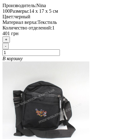
Производитель:
Nina
100
Размеры:
14 х 17 х 5 см
Цвет:
черный
Материал верха:
Текстиль
Количество отделений:
1
401 грн
+
-
В корзину