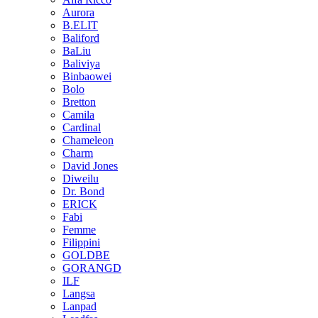
Aurora
B.ELIT
Baliford
BaLiu
Baliviya
Binbaowei
Bolo
Bretton
Camila
Cardinal
Chameleon
Charm
David Jones
Diweilu
Dr. Bond
ERICK
Fabi
Femme
Filippini
GOLDBE
GORANGD
ILF
Langsa
Lanpad