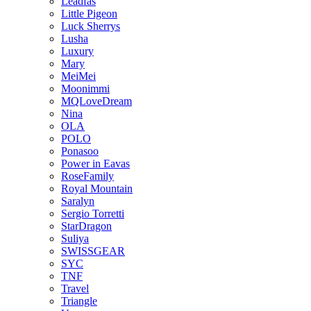
Leadfas
Little Pigeon
Luck Sherrys
Lusha
Luxury
Mary
MeiMei
Moonimmi
MQLoveDream
Nina
OLA
POLO
Ponasoo
Power in Eavas
RoseFamily
Royal Mountain
Saralyn
Sergio Torretti
StarDragon
Suliya
SWISSGEAR
SYC
TNF
Travel
Triangle