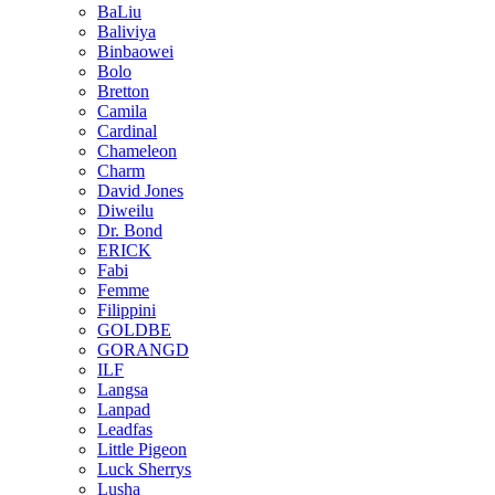
BaLiu
Baliviya
Binbaowei
Bolo
Bretton
Camila
Cardinal
Chameleon
Charm
David Jones
Diweilu
Dr. Bond
ERICK
Fabi
Femme
Filippini
GOLDBE
GORANGD
ILF
Langsa
Lanpad
Leadfas
Little Pigeon
Luck Sherrys
Lusha