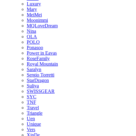
Luxury
Mary
MeiMei
Moonimmi
MQLoveDream
Nina
OLA
POLO
Ponasoo
Power in Eavas
RoseFamily
Royal Mountain
Saralyn
Sergio Torretti
StarDragon
Suliya
SWISSGEAR
SYC
TNF
Travel
Triangle
Uen
Unique
Vers
XinDe