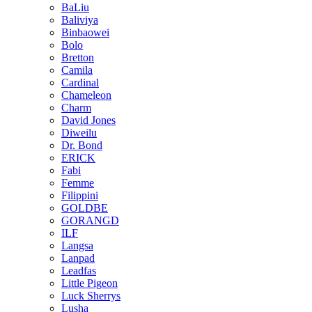
BaLiu
Baliviya
Binbaowei
Bolo
Bretton
Camila
Cardinal
Chameleon
Charm
David Jones
Diweilu
Dr. Bond
ERICK
Fabi
Femme
Filippini
GOLDBE
GORANGD
ILF
Langsa
Lanpad
Leadfas
Little Pigeon
Luck Sherrys
Lusha