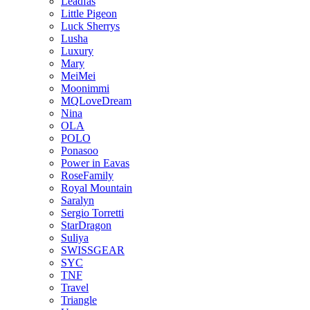
Leadfas
Little Pigeon
Luck Sherrys
Lusha
Luxury
Mary
MeiMei
Moonimmi
MQLoveDream
Nina
OLA
POLO
Ponasoo
Power in Eavas
RoseFamily
Royal Mountain
Saralyn
Sergio Torretti
StarDragon
Suliya
SWISSGEAR
SYC
TNF
Travel
Triangle