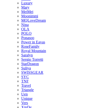
Luxury
Mary
MeiMei
Moonimmi
MQLoveDream
Nina
OLA
POLO
Ponasoo
Power in Eavas
RoseFamily
Royal Mountain
Saralyn
Sergio Torretti
StarDragon
Suliya
SWISSGEAR
SYC
TNF
Travel
Triangle
Uen
Unique
Vers
XinDe