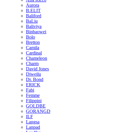
Aurora
B.ELIT
Baliford
BaLiu
Baliviya
Binbaowei
Bolo
Bretton
Camila
Cardinal
Chameleon
Charm
David Jones
Diweilu
Dr. Bond
ERICK
Fabi
Femme
Filippini
GOLDBE
GORANGD
ILF
Langsa
Lanpad