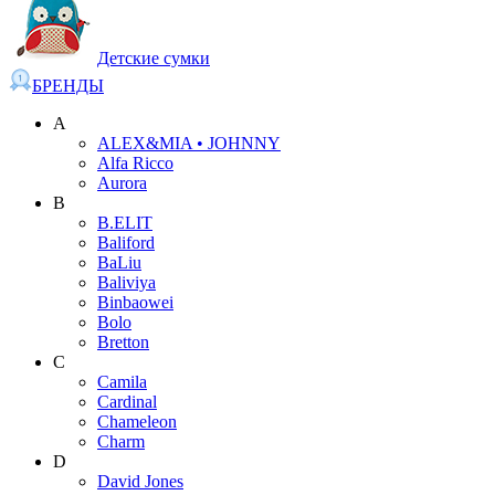
Детские сумки
БРЕНДЫ
A
ALEX&MIA • JOHNNY
Alfa Ricco
Aurora
B
B.ELIT
Baliford
BaLiu
Baliviya
Binbaowei
Bolo
Bretton
C
Camila
Cardinal
Chameleon
Charm
D
David Jones