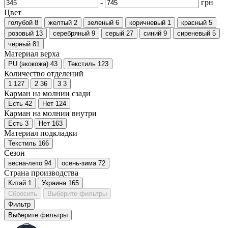
-
грн
Цвет
голубой
8
желтый
2
зеленый
6
коричневый
1
красный
5
розовый
13
серебряный
9
серый
27
синий
9
сиреневый
5
черный
81
Материал верха
PU (экокожа)
43
Текстиль
123
Количество отделений
1
127
2
36
3
3
Карман на молнии сзади
Есть
42
Нет
124
Карман на молнии внутри
Есть
3
Нет
163
Материал подкладки
Текстиль
166
Сезон
весна-лето
94
осень-зима
72
Страна производства
Китай
1
Украина
165
Сбросить
Выберите фильтры
Фильтр
Выберите фильтры