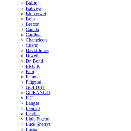
BaLiu
Baliviya
Binbaowei
Bolo
Bretton
Camila
Cardinal
Chameleon
Charm
David Jones
Diweilu
Dr. Bond
ERICK
Fabi
Femme
Filippini
GOLDBE
GORANGD
ILF
Langsa
Lanpad
Leadfas
Little Pigeon
Luck Sherrys
Lusha