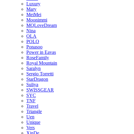
Luxury
Mary
MeiMei
Moonimmi
MQLoveDream
Nina
OLA
POLO
Ponasoo
Power in Eavas
RoseFamily
Royal Mountain
Saralyn
Sergio Torretti
StarDragon
Suliya
SWISSGEAR
SYC
TNF
Travel
Triangle
Uen
Unique
Vers
XinDe