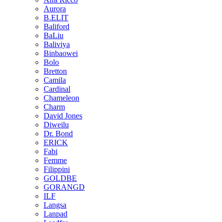
Aurora
B.ELIT
Baliford
BaLiu
Baliviya
Binbaowei
Bolo
Bretton
Camila
Cardinal
Chameleon
Charm
David Jones
Diweilu
Dr. Bond
ERICK
Fabi
Femme
Filippini
GOLDBE
GORANGD
ILF
Langsa
Lanpad