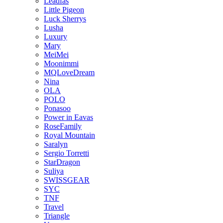
Leadfas
Little Pigeon
Luck Sherrys
Lusha
Luxury
Mary
MeiMei
Moonimmi
MQLoveDream
Nina
OLA
POLO
Ponasoo
Power in Eavas
RoseFamily
Royal Mountain
Saralyn
Sergio Torretti
StarDragon
Suliya
SWISSGEAR
SYC
TNF
Travel
Triangle