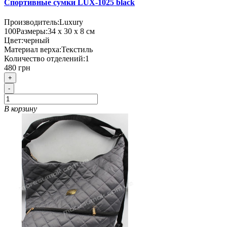
Спортивные сумки LUX-1025 black
Производитель:
Luxury
100
Размеры:
34 х 30 х 8 см
Цвет:
черный
Материал верха:
Текстиль
Количество отделений:
1
480 грн
+
-
В корзину