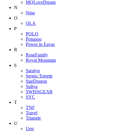
MQLoveDream
N
Nina
O
OLA
P
POLO
Ponasoo
Power in Eavas
R
RoseFamily
Royal Mountain
S
Saralyn
Sergio Torretti
StarDragon
Suliya
SWISSGEAR
SYC
T
TNF
Travel
Triangle
U
Uen