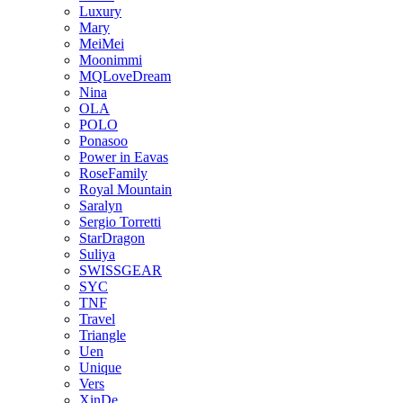
Luxury
Mary
MeiMei
Moonimmi
MQLoveDream
Nina
OLA
POLO
Ponasoo
Power in Eavas
RoseFamily
Royal Mountain
Saralyn
Sergio Torretti
StarDragon
Suliya
SWISSGEAR
SYC
TNF
Travel
Triangle
Uen
Unique
Vers
XinDe