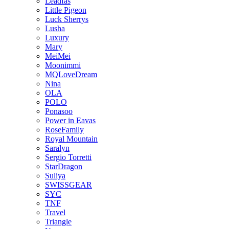
Leadfas
Little Pigeon
Luck Sherrys
Lusha
Luxury
Mary
MeiMei
Moonimmi
MQLoveDream
Nina
OLA
POLO
Ponasoo
Power in Eavas
RoseFamily
Royal Mountain
Saralyn
Sergio Torretti
StarDragon
Suliya
SWISSGEAR
SYC
TNF
Travel
Triangle