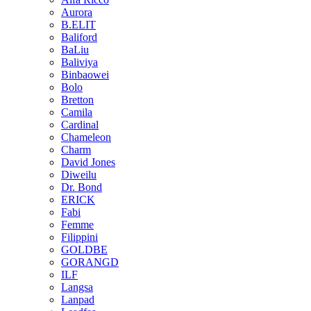
Aurora
B.ELIT
Baliford
BaLiu
Baliviya
Binbaowei
Bolo
Bretton
Camila
Cardinal
Chameleon
Charm
David Jones
Diweilu
Dr. Bond
ERICK
Fabi
Femme
Filippini
GOLDBE
GORANGD
ILF
Langsa
Lanpad