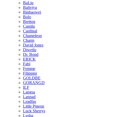
BaLiu
Baliviya
Binbaowei
Bolo
Bretton
Camila
Cardinal
Chameleon
Charm
David Jones
Diweilu
Dr. Bond
ERICK
Fabi
Femme
Filippini
GOLDBE
GORANGD
ILF
Langsa
Lanpad
Leadfas
Little Pigeon
Luck Sherrys
Lusha