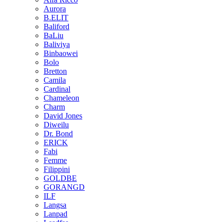
Aurora
B.ELIT
Baliford
BaLiu
Baliviya
Binbaowei
Bolo
Bretton
Camila
Cardinal
Chameleon
Charm
David Jones
Diweilu
Dr. Bond
ERICK
Fabi
Femme
Filippini
GOLDBE
GORANGD
ILF
Langsa
Lanpad