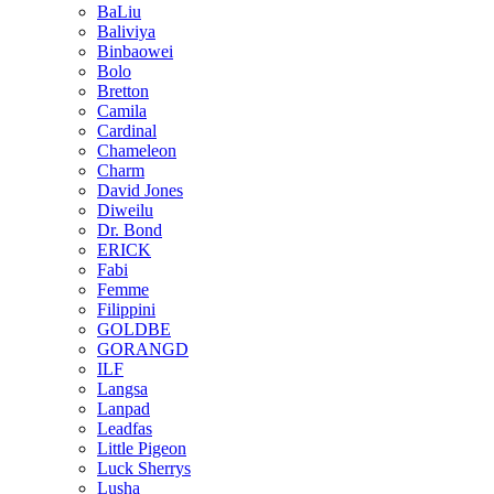
BaLiu
Baliviya
Binbaowei
Bolo
Bretton
Camila
Cardinal
Chameleon
Charm
David Jones
Diweilu
Dr. Bond
ERICK
Fabi
Femme
Filippini
GOLDBE
GORANGD
ILF
Langsa
Lanpad
Leadfas
Little Pigeon
Luck Sherrys
Lusha