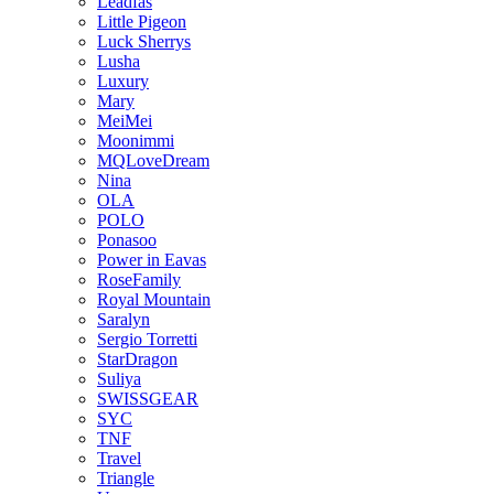
Leadfas
Little Pigeon
Luck Sherrys
Lusha
Luxury
Mary
MeiMei
Moonimmi
MQLoveDream
Nina
OLA
POLO
Ponasoo
Power in Eavas
RoseFamily
Royal Mountain
Saralyn
Sergio Torretti
StarDragon
Suliya
SWISSGEAR
SYC
TNF
Travel
Triangle