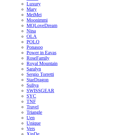
Luxury
Mary
MeiMei
Moonimmi
MQLoveDream
Nina
OLA
POLO
Ponasoo
Power in Eavas
RoseFamily
Royal Mountain
Saralyn
Sergio Torretti
StarDragon
Suliya
SWISSGEAR
SYC
TNF
Travel
Triangle
Uen
Unique
Vers
XinDe