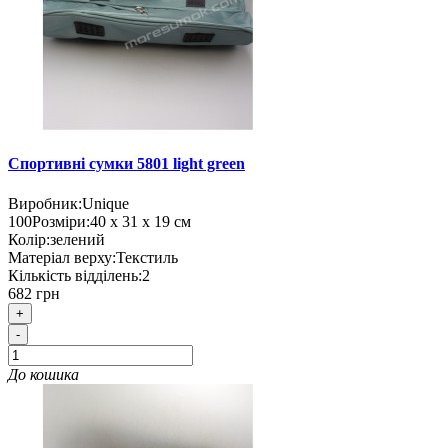
Спортивні сумки 5801 light green
Виробник:
Unique
100
Розміри:
40 х 31 х 19 см
Колір:
зелений
Матеріал верху:
Текстиль
Кількість відділень:
2
682 грн
+
-
До кошика