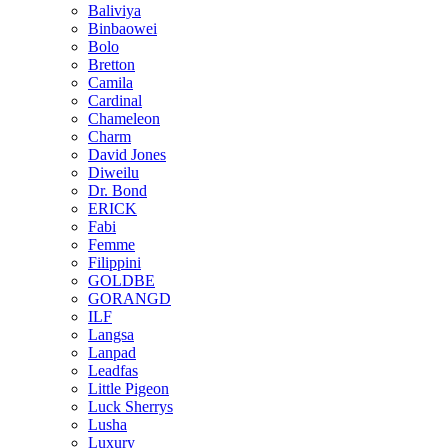
Baliviya
Binbaowei
Bolo
Bretton
Camila
Cardinal
Chameleon
Charm
David Jones
Diweilu
Dr. Bond
ERICK
Fabi
Femme
Filippini
GOLDBE
GORANGD
ILF
Langsa
Lanpad
Leadfas
Little Pigeon
Luck Sherrys
Lusha
Luxury