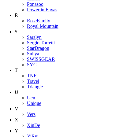
Ponasoo
Power in Eavas
R
RoseFamily
Royal Mountain
S
Saralyn
Sergio Torretti
StarDragon
Suliya
SWISSGEAR
SYC
T
TNF
Travel
Triangle
U
Uen
Unique
V
Vers
X
XinDe
Y
YiRui