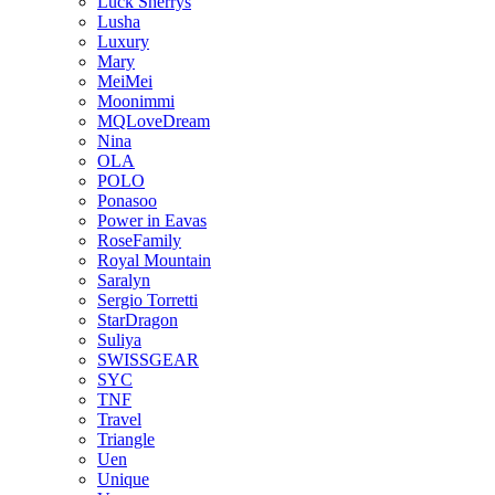
Luck Sherrys
Lusha
Luxury
Mary
MeiMei
Moonimmi
MQLoveDream
Nina
OLA
POLO
Ponasoo
Power in Eavas
RoseFamily
Royal Mountain
Saralyn
Sergio Torretti
StarDragon
Suliya
SWISSGEAR
SYC
TNF
Travel
Triangle
Uen
Unique