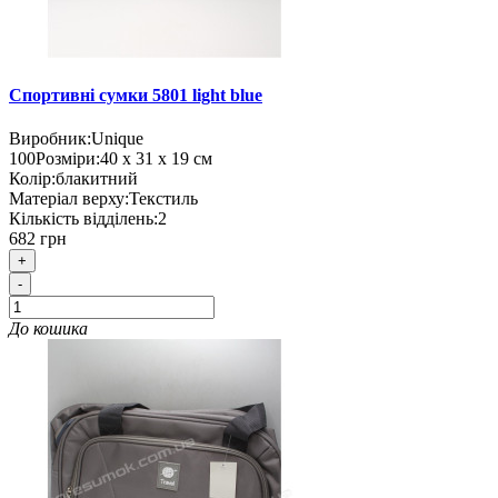
Спортивні сумки 5801 light blue
Виробник:
Unique
100
Розміри:
40 х 31 х 19 см
Колір:
блакитний
Матеріал верху:
Текстиль
Кількість відділень:
2
682 грн
+
-
До кошика