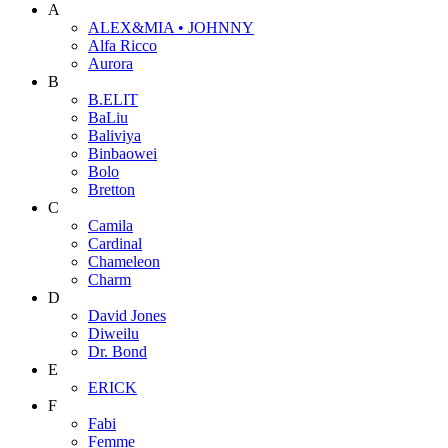
A
ALEX&MIA • JOHNNY
Alfa Ricco
Aurora
B
B.ELIT
BaLiu
Baliviya
Binbaowei
Bolo
Bretton
C
Camila
Cardinal
Chameleon
Charm
D
David Jones
Diweilu
Dr. Bond
E
ERICK
F
Fabi
Femme