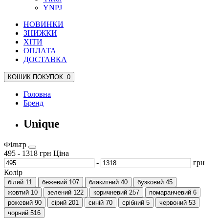
YNPJ
НОВИНКИ
ЗНИЖКИ
ХІТИ
ОПЛАТА
ДОСТАВКА
КОШИК
ПОКУПОК
: 0
Головна
Бренд
Unique
Фільтр
495
-
1318
грн
Ціна
-
грн
Колір
білий
11
бежевий
107
блакитний
40
бузковий
45
жовтий
10
зелений
122
коричневий
257
помаранчевий
6
рожевий
90
сірий
201
синій
70
срібний
5
червоний
53
чорний
516