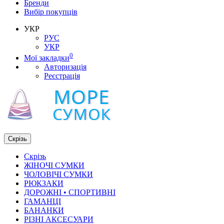
Бренди
Вибір покупців
УКР
РУС
УКР
0
Мої закладки
Авторизація
Реєстрація
Скрізь
Скрізь
ЖІНОЧІ СУМКИ
ЧОЛОВІЧІ СУМКИ
РЮКЗАКИ
ДОРОЖНІ • СПОРТИВНІ
ГАМАНЦІ
БАНАНКИ
РІЗНІ АКСЕСУАРИ