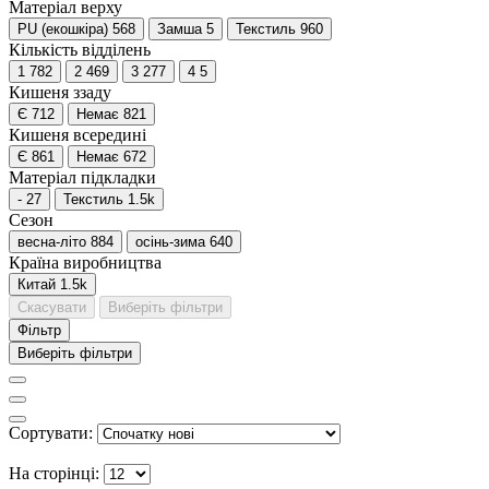
Матеріал верху
PU (екошкіра)
568
Замша
5
Текстиль
960
Кількість відділень
1
782
2
469
3
277
4
5
Кишеня ззаду
Є
712
Немає
821
Кишеня всередині
Є
861
Немає
672
Матеріал підкладки
-
27
Текстиль
1.5
k
Сезон
весна-літо
884
осінь-зима
640
Країна виробництва
Китай
1.5
k
Скасувати
Виберіть фільтри
Фільтр
Виберіть фільтри
Сортувати:
На сторінці: