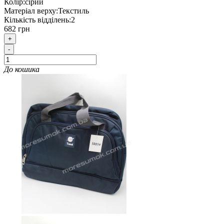
Колір:
сірий
Матеріал верху:
Текстиль
Кількість відділень:
2
682 грн
+
-
До кошика