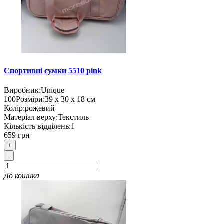
Спортивні сумки 5510 pink
Виробник:
Unique
100
Розміри:
39 х 30 х 18 см
Колір:
рожевий
Матеріал верху:
Текстиль
Кількість відділень:
1
659 грн
+
-
До кошика