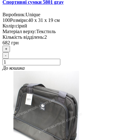
Спортивні сумки 5801 gray
Виробник:
Unique
100
Розміри:
40 х 31 х 19 см
Колір:
сірий
Матеріал верху:
Текстиль
Кількість відділень:
2
682 грн
+
-
До кошика