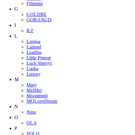
Filippini
G
GOLDBE
GORANGD
I
ILF
L
Langsa
Lanpad
Leadfas
Little Pigeon
Luck Sherrys
Lusha
Luxury
M
Mary
MeiMei
Moonimmi
MQLoveDream
N
Nina
O
OLA
P
POLO