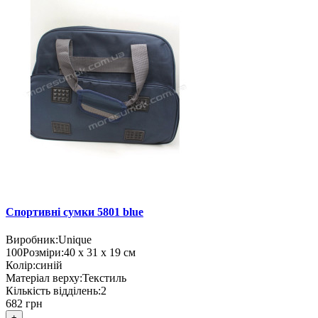
Спортивні сумки 5801 blue
Виробник:
Unique
100
Розміри:
40 х 31 х 19 см
Колір:
синій
Матеріал верху:
Текстиль
Кількість відділень:
2
682 грн
+