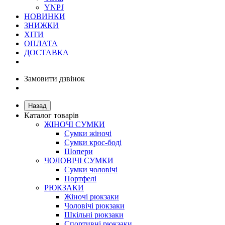
YNPJ
НОВИНКИ
ЗНИЖКИ
ХІТИ
ОПЛАТА
ДОСТАВКА
Замовити дзвінок
Назад
Каталог товарів
ЖІНОЧІ СУМКИ
Сумки жіночі
Сумки крос-боді
Шопери
ЧОЛОВІЧІ СУМКИ
Сумки чоловічі
Портфелі
РЮКЗАКИ
Жіночі рюкзаки
Чоловічі рюкзаки
Шкільні рюкзаки
Спортивні рюкзаки