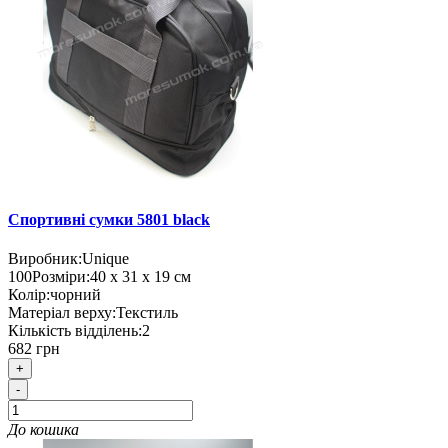
Спортивні сумки 5801 black
Виробник:
Unique
100
Розміри:
40 х 31 х 19 см
Колір:
чорний
Матеріал верху:
Текстиль
Кількість відділень:
2
682 грн
+
-
До кошика