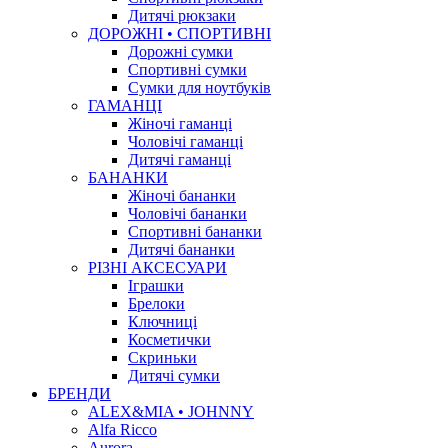
Дитячі рюкзаки
ДОРОЖНІ • СПОРТИВНІ
Дорожні сумки
Спортивні сумки
Сумки для ноутбуків
ГАМАНЦІ
Жіночі гаманці
Чоловічі гаманці
Дитячі гаманці
БАНАНКИ
Жіночі бананки
Чоловічі бананки
Спортивні бананки
Дитячі бананки
РІЗНІ АКСЕСУАРИ
Іграшки
Брелоки
Ключниці
Косметички
Скриньки
Дитячі сумки
БРЕНДИ
ALEX&MIA • JOHNNY
Alfa Ricco
Aurora