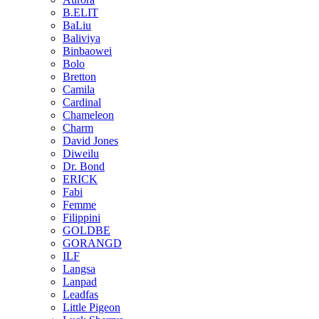
B.ELIT
BaLiu
Baliviya
Binbaowei
Bolo
Bretton
Camila
Cardinal
Chameleon
Charm
David Jones
Diweilu
Dr. Bond
ERICK
Fabi
Femme
Filippini
GOLDBE
GORANGD
ILF
Langsa
Lanpad
Leadfas
Little Pigeon