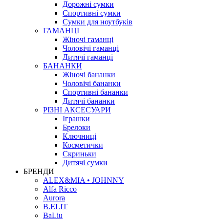
Дорожні сумки
Спортивні сумки
Сумки для ноутбуків
ГАМАНЦІ
Жіночі гаманці
Чоловічі гаманці
Дитячі гаманці
БАНАНКИ
Жіночі бананки
Чоловічі бананки
Спортивні бананки
Дитячі бананки
РІЗНІ АКСЕСУАРИ
Іграшки
Брелоки
Ключниці
Косметички
Скриньки
Дитячі сумки
БРЕНДИ
ALEX&MIA • JOHNNY
Alfa Ricco
Aurora
B.ELIT
BaLiu