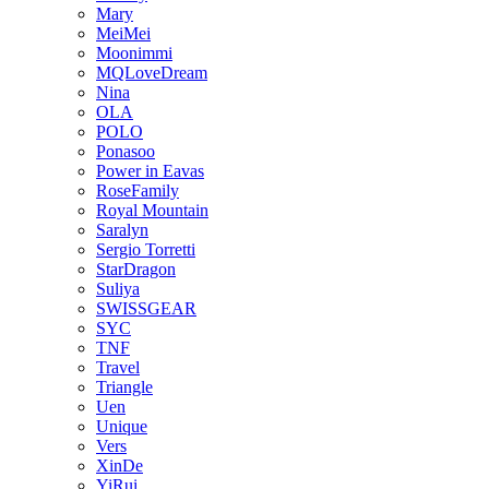
Mary
MeiMei
Moonimmi
MQLoveDream
Nina
OLA
POLO
Ponasoo
Power in Eavas
RoseFamily
Royal Mountain
Saralyn
Sergio Torretti
StarDragon
Suliya
SWISSGEAR
SYC
TNF
Travel
Triangle
Uen
Unique
Vers
XinDe
YiRui