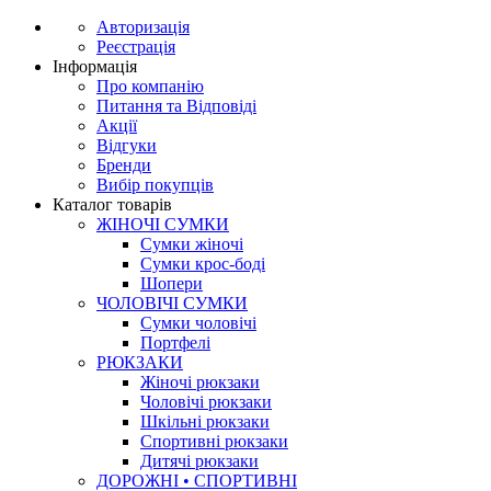
Авторизація
Реєстрація
Інформація
Про компанію
Питання та Відповіді
Акції
Відгуки
Бренди
Вибір покупців
Каталог товарів
ЖІНОЧІ СУМКИ
Сумки жіночі
Сумки крос-боді
Шопери
ЧОЛОВІЧІ СУМКИ
Сумки чоловічі
Портфелі
РЮКЗАКИ
Жіночі рюкзаки
Чоловічі рюкзаки
Шкільні рюкзаки
Спортивні рюкзаки
Дитячі рюкзаки
ДОРОЖНІ • СПОРТИВНІ