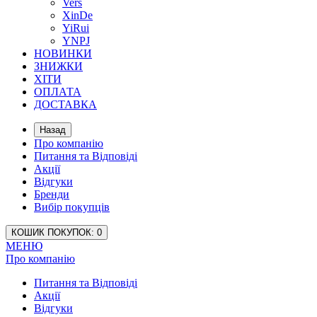
Vers
XinDe
YiRui
YNPJ
НОВИНКИ
ЗНИЖКИ
ХІТИ
ОПЛАТА
ДОСТАВКА
Назад
Про компанію
Питання та Відповіді
Акції
Відгуки
Бренди
Вибір покупців
КОШИК
ПОКУПОК
: 0
МЕНЮ
Про компанію
Питання та Відповіді
Акції
Відгуки