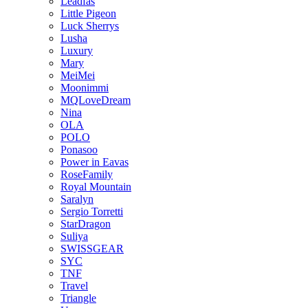
Leadfas
Little Pigeon
Luck Sherrys
Lusha
Luxury
Mary
MeiMei
Moonimmi
MQLoveDream
Nina
OLA
POLO
Ponasoo
Power in Eavas
RoseFamily
Royal Mountain
Saralyn
Sergio Torretti
StarDragon
Suliya
SWISSGEAR
SYC
TNF
Travel
Triangle