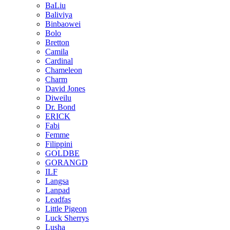
BaLiu
Baliviya
Binbaowei
Bolo
Bretton
Camila
Cardinal
Chameleon
Charm
David Jones
Diweilu
Dr. Bond
ERICK
Fabi
Femme
Filippini
GOLDBE
GORANGD
ILF
Langsa
Lanpad
Leadfas
Little Pigeon
Luck Sherrys
Lusha