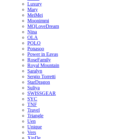
Luxury
Mary
MeiMei
Moonimmi
MQLoveDream
Nina
OLA
POLO
Ponasoo
Power in Eavas
RoseFamily
Royal Mountain
Saralyn
Sergio Torretti
StarDragon
Suliya
SWISSGEAR
SYC
TNF
Travel
Triangle
Uen
Unique
Vers
XinDe