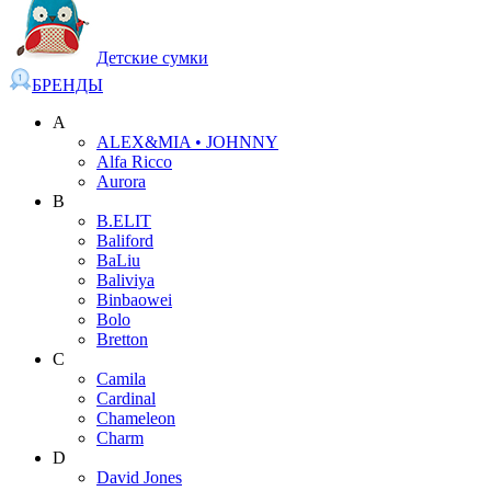
Детские сумки
БРЕНДЫ
A
ALEX&MIA • JOHNNY
Alfa Ricco
Aurora
B
B.ELIT
Baliford
BaLiu
Baliviya
Binbaowei
Bolo
Bretton
C
Camila
Cardinal
Chameleon
Charm
D
David Jones