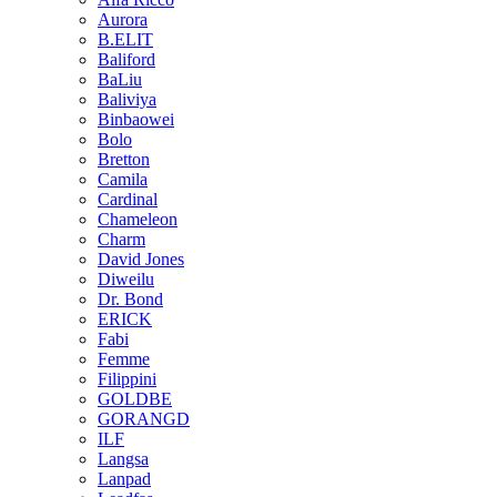
Aurora
B.ELIT
Baliford
BaLiu
Baliviya
Binbaowei
Bolo
Bretton
Camila
Cardinal
Chameleon
Charm
David Jones
Diweilu
Dr. Bond
ERICK
Fabi
Femme
Filippini
GOLDBE
GORANGD
ILF
Langsa
Lanpad