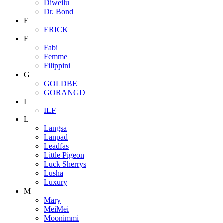
Diweilu
Dr. Bond
E
ERICK
F
Fabi
Femme
Filippini
G
GOLDBE
GORANGD
I
ILF
L
Langsa
Lanpad
Leadfas
Little Pigeon
Luck Sherrys
Lusha
Luxury
M
Mary
MeiMei
Moonimmi