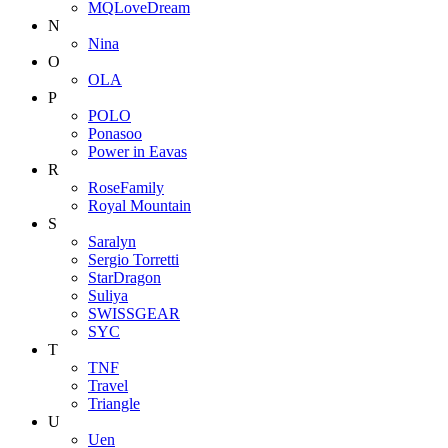
MQLoveDream
N
Nina
O
OLA
P
POLO
Ponasoo
Power in Eavas
R
RoseFamily
Royal Mountain
S
Saralyn
Sergio Torretti
StarDragon
Suliya
SWISSGEAR
SYC
T
TNF
Travel
Triangle
U
Uen