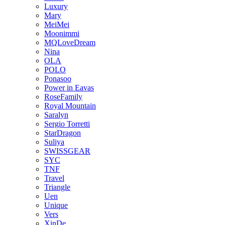
Luxury
Mary
MeiMei
Moonimmi
MQLoveDream
Nina
OLA
POLO
Ponasoo
Power in Eavas
RoseFamily
Royal Mountain
Saralyn
Sergio Torretti
StarDragon
Suliya
SWISSGEAR
SYC
TNF
Travel
Triangle
Uen
Unique
Vers
XinDe