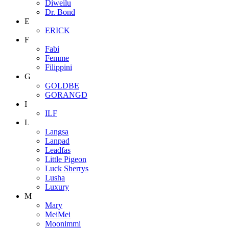
Diweilu
Dr. Bond
E
ERICK
F
Fabi
Femme
Filippini
G
GOLDBE
GORANGD
I
ILF
L
Langsa
Lanpad
Leadfas
Little Pigeon
Luck Sherrys
Lusha
Luxury
M
Mary
MeiMei
Moonimmi