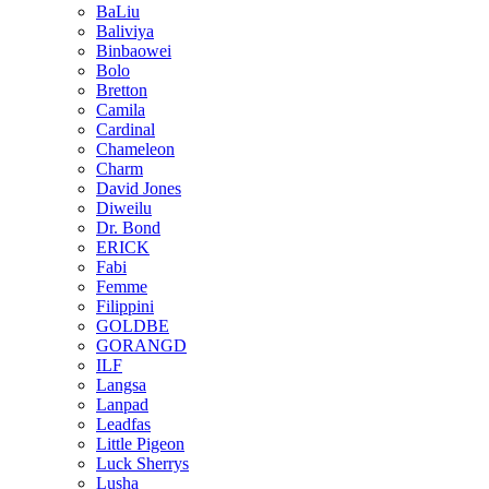
BaLiu
Baliviya
Binbaowei
Bolo
Bretton
Camila
Cardinal
Chameleon
Charm
David Jones
Diweilu
Dr. Bond
ERICK
Fabi
Femme
Filippini
GOLDBE
GORANGD
ILF
Langsa
Lanpad
Leadfas
Little Pigeon
Luck Sherrys
Lusha