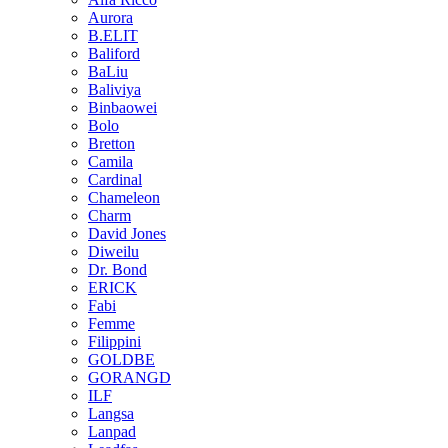
Aurora
B.ELIT
Baliford
BaLiu
Baliviya
Binbaowei
Bolo
Bretton
Camila
Cardinal
Chameleon
Charm
David Jones
Diweilu
Dr. Bond
ERICK
Fabi
Femme
Filippini
GOLDBE
GORANGD
ILF
Langsa
Lanpad