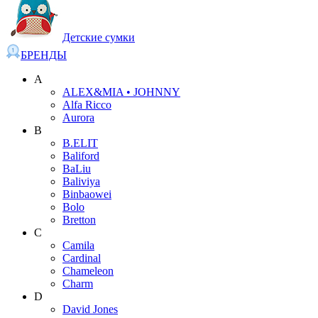
Детские сумки
БРЕНДЫ
A
ALEX&MIA • JOHNNY
Alfa Ricco
Aurora
B
B.ELIT
Baliford
BaLiu
Baliviya
Binbaowei
Bolo
Bretton
C
Camila
Cardinal
Chameleon
Charm
D
David Jones