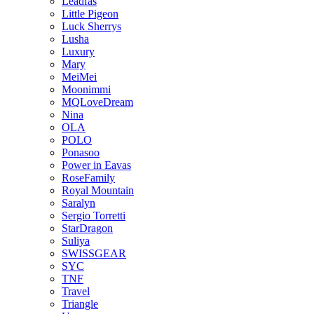
Leadfas
Little Pigeon
Luck Sherrys
Lusha
Luxury
Mary
MeiMei
Moonimmi
MQLoveDream
Nina
OLA
POLO
Ponasoo
Power in Eavas
RoseFamily
Royal Mountain
Saralyn
Sergio Torretti
StarDragon
Suliya
SWISSGEAR
SYC
TNF
Travel
Triangle