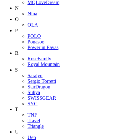
MQLoveDream
N
Nina
O
OLA
P
POLO
Ponasoo
Power in Eavas
R
RoseFamily
Royal Mountain
S
Saralyn
Sergio Torretti
StarDragon
Suliya
SWISSGEAR
SYC
T
TNF
Travel
Triangle
U
Uen