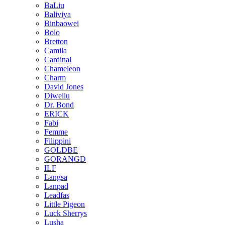
BaLiu
Baliviya
Binbaowei
Bolo
Bretton
Camila
Cardinal
Chameleon
Charm
David Jones
Diweilu
Dr. Bond
ERICK
Fabi
Femme
Filippini
GOLDBE
GORANGD
ILF
Langsa
Lanpad
Leadfas
Little Pigeon
Luck Sherrys
Lusha