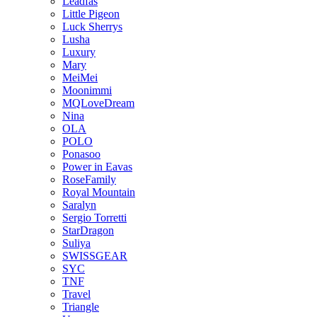
Leadfas
Little Pigeon
Luck Sherrys
Lusha
Luxury
Mary
MeiMei
Moonimmi
MQLoveDream
Nina
OLA
POLO
Ponasoo
Power in Eavas
RoseFamily
Royal Mountain
Saralyn
Sergio Torretti
StarDragon
Suliya
SWISSGEAR
SYC
TNF
Travel
Triangle