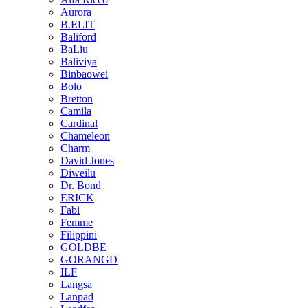
Aurora
B.ELIT
Baliford
BaLiu
Baliviya
Binbaowei
Bolo
Bretton
Camila
Cardinal
Chameleon
Charm
David Jones
Diweilu
Dr. Bond
ERICK
Fabi
Femme
Filippini
GOLDBE
GORANGD
ILF
Langsa
Lanpad