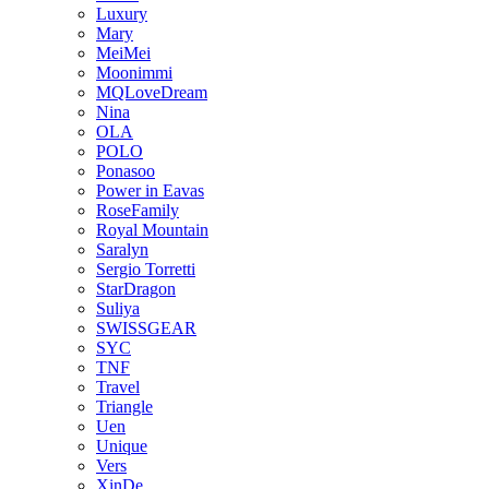
Luxury
Mary
MeiMei
Moonimmi
MQLoveDream
Nina
OLA
POLO
Ponasoo
Power in Eavas
RoseFamily
Royal Mountain
Saralyn
Sergio Torretti
StarDragon
Suliya
SWISSGEAR
SYC
TNF
Travel
Triangle
Uen
Unique
Vers
XinDe