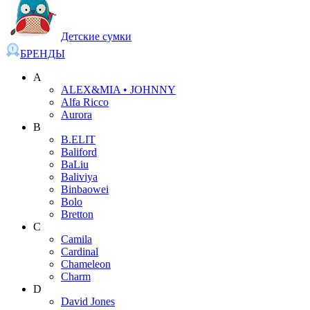
Детские сумки
БРЕНДЫ
A
ALEX&MIA • JOHNNY
Alfa Ricco
Aurora
B
B.ELIT
Baliford
BaLiu
Baliviya
Binbaowei
Bolo
Bretton
C
Camila
Cardinal
Chameleon
Charm
D
David Jones