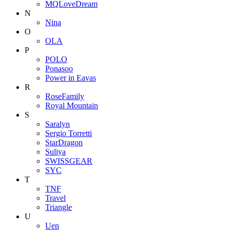
MQLoveDream
N
Nina
O
OLA
P
POLO
Ponasoo
Power in Eavas
R
RoseFamily
Royal Mountain
S
Saralyn
Sergio Torretti
StarDragon
Suliya
SWISSGEAR
SYC
T
TNF
Travel
Triangle
U
Uen