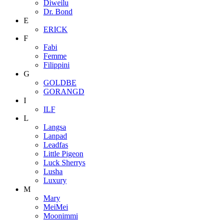
Diweilu
Dr. Bond
E
ERICK
F
Fabi
Femme
Filippini
G
GOLDBE
GORANGD
I
ILF
L
Langsa
Lanpad
Leadfas
Little Pigeon
Luck Sherrys
Lusha
Luxury
M
Mary
MeiMei
Moonimmi