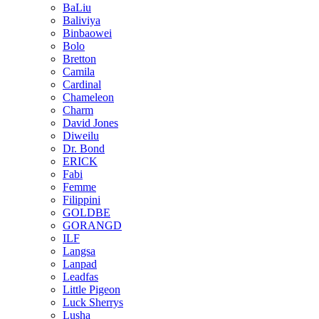
BaLiu
Baliviya
Binbaowei
Bolo
Bretton
Camila
Cardinal
Chameleon
Charm
David Jones
Diweilu
Dr. Bond
ERICK
Fabi
Femme
Filippini
GOLDBE
GORANGD
ILF
Langsa
Lanpad
Leadfas
Little Pigeon
Luck Sherrys
Lusha