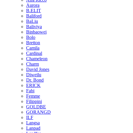
Aurora
B.ELIT
Baliford
BaLiu
Baliviya
Binbaowei
Bolo
Bretton
Camila
Cardinal
Chameleon
Charm
David Jones
Diweilu
Dr. Bond
ERICK
Fabi
Femme
Filippini
GOLDBE
GORANGD
ILF
Langsa
Lanpad