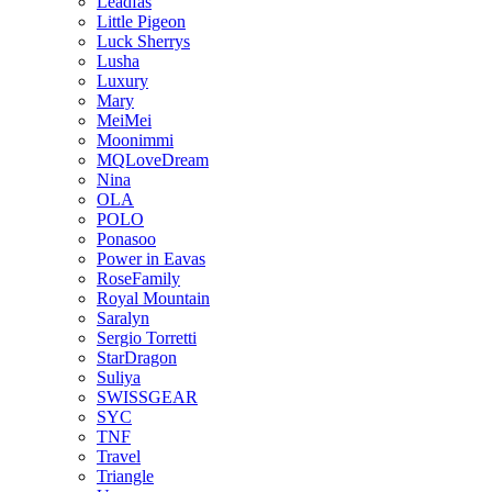
Leadfas
Little Pigeon
Luck Sherrys
Lusha
Luxury
Mary
MeiMei
Moonimmi
MQLoveDream
Nina
OLA
POLO
Ponasoo
Power in Eavas
RoseFamily
Royal Mountain
Saralyn
Sergio Torretti
StarDragon
Suliya
SWISSGEAR
SYC
TNF
Travel
Triangle