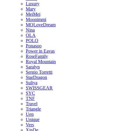
Luxury
Mary
MeiMei
Moonimmi
MQLoveDream
Nina
OLA
POLO
Ponasoo
Power in Eavas
RoseFamily
Royal Mountain
Saralyn
Sergio Torretti
StarDragon
Suliya
SWISSGEAR
SYC
TNF
Travel
Triangle
Uen
Unique
Vers
XinDe