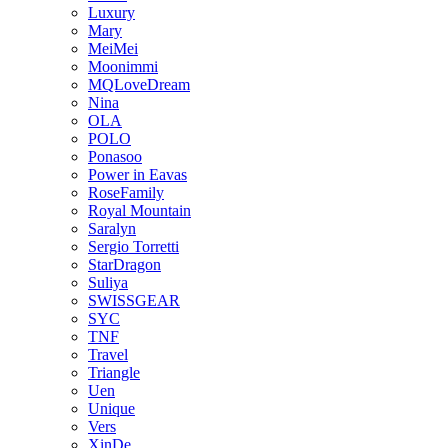
Luxury
Mary
MeiMei
Moonimmi
MQLoveDream
Nina
OLA
POLO
Ponasoo
Power in Eavas
RoseFamily
Royal Mountain
Saralyn
Sergio Torretti
StarDragon
Suliya
SWISSGEAR
SYC
TNF
Travel
Triangle
Uen
Unique
Vers
XinDe