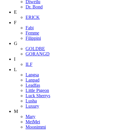
Diweilu
Dr. Bond
E
ERICK
F
Fabi
Femme
Filippini
G
GOLDBE
GORANGD
I
ILF
L
Langsa
Lanpad
Leadfas
Little Pigeon
Luck Sherrys
Lusha
Luxury
M
Mary
MeiMei
Moonimmi