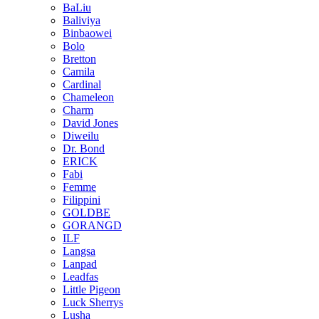
BaLiu
Baliviya
Binbaowei
Bolo
Bretton
Camila
Cardinal
Chameleon
Charm
David Jones
Diweilu
Dr. Bond
ERICK
Fabi
Femme
Filippini
GOLDBE
GORANGD
ILF
Langsa
Lanpad
Leadfas
Little Pigeon
Luck Sherrys
Lusha