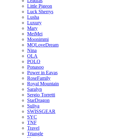
Leadfas
Little Pigeon
Luck Sherrys
Lusha
Luxury
Mary
MeiMei
Moonimmi
MQLoveDream
Nina
OLA
POLO
Ponasoo
Power in Eavas
RoseFamily
Royal Mountain
Saralyn
Sergio Torretti
StarDragon
Suliya
SWISSGEAR
SYC
TNF
Travel
Triangle