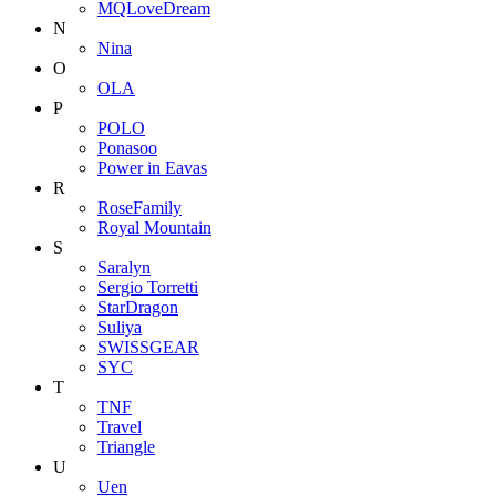
MQLoveDream
N
Nina
O
OLA
P
POLO
Ponasoo
Power in Eavas
R
RoseFamily
Royal Mountain
S
Saralyn
Sergio Torretti
StarDragon
Suliya
SWISSGEAR
SYC
T
TNF
Travel
Triangle
U
Uen