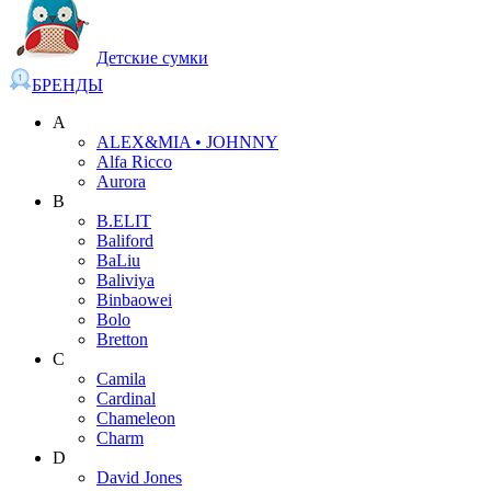
Детские сумки
БРЕНДЫ
A
ALEX&MIA • JOHNNY
Alfa Ricco
Aurora
B
B.ELIT
Baliford
BaLiu
Baliviya
Binbaowei
Bolo
Bretton
C
Camila
Cardinal
Chameleon
Charm
D
David Jones