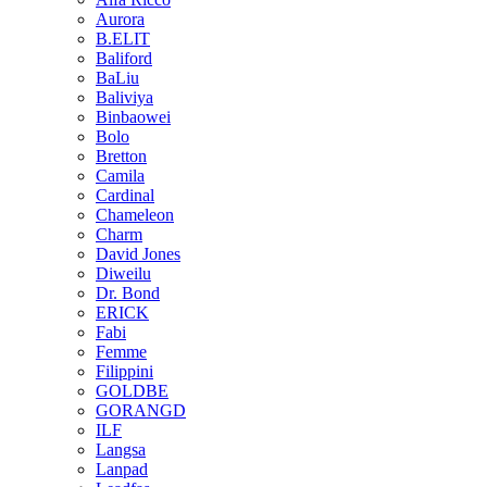
Aurora
B.ELIT
Baliford
BaLiu
Baliviya
Binbaowei
Bolo
Bretton
Camila
Cardinal
Chameleon
Charm
David Jones
Diweilu
Dr. Bond
ERICK
Fabi
Femme
Filippini
GOLDBE
GORANGD
ILF
Langsa
Lanpad