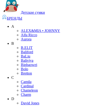
Детские сумки
БРЕНДЫ
A
ALEX&MIA • JOHNNY
Alfa Ricco
Aurora
B
B.ELIT
Baliford
BaLiu
Baliviya
Binbaowei
Bolo
Bretton
C
Camila
Cardinal
Chameleon
Charm
D
David Jones