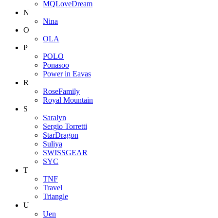
MQLoveDream
N
Nina
O
OLA
P
POLO
Ponasoo
Power in Eavas
R
RoseFamily
Royal Mountain
S
Saralyn
Sergio Torretti
StarDragon
Suliya
SWISSGEAR
SYC
T
TNF
Travel
Triangle
U
Uen