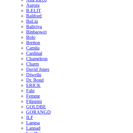
Aurora
B.ELIT
Baliford
BaLiu
Baliviya
Binbaowei
Bolo
Bretton
Camila
Cardinal
Chameleon
Charm
David Jones
Diweilu
Dr. Bond
ERICK
Fabi
Femme
Filippini
GOLDBE
GORANGD
ILF
Langsa
Lanpad