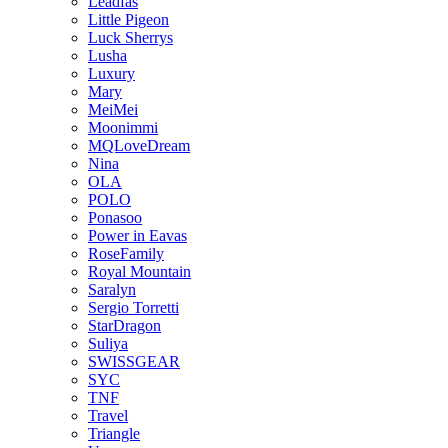
Leadfas
Little Pigeon
Luck Sherrys
Lusha
Luxury
Mary
MeiMei
Moonimmi
MQLoveDream
Nina
OLA
POLO
Ponasoo
Power in Eavas
RoseFamily
Royal Mountain
Saralyn
Sergio Torretti
StarDragon
Suliya
SWISSGEAR
SYC
TNF
Travel
Triangle