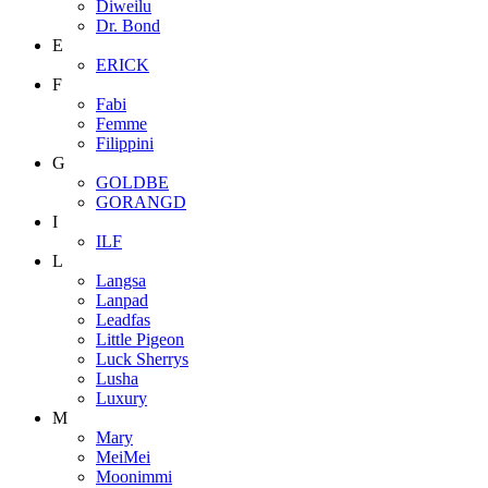
Diweilu
Dr. Bond
E
ERICK
F
Fabi
Femme
Filippini
G
GOLDBE
GORANGD
I
ILF
L
Langsa
Lanpad
Leadfas
Little Pigeon
Luck Sherrys
Lusha
Luxury
M
Mary
MeiMei
Moonimmi