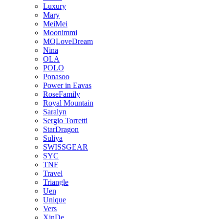
Luxury
Mary
MeiMei
Moonimmi
MQLoveDream
Nina
OLA
POLO
Ponasoo
Power in Eavas
RoseFamily
Royal Mountain
Saralyn
Sergio Torretti
StarDragon
Suliya
SWISSGEAR
SYC
TNF
Travel
Triangle
Uen
Unique
Vers
XinDe