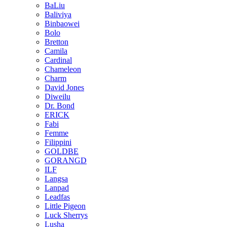
BaLiu
Baliviya
Binbaowei
Bolo
Bretton
Camila
Cardinal
Chameleon
Charm
David Jones
Diweilu
Dr. Bond
ERICK
Fabi
Femme
Filippini
GOLDBE
GORANGD
ILF
Langsa
Lanpad
Leadfas
Little Pigeon
Luck Sherrys
Lusha