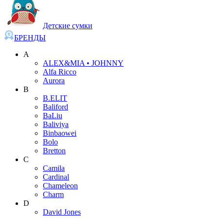
Детские сумки
БРЕНДЫ
A
ALEX&MIA • JOHNNY
Alfa Ricco
Aurora
B
B.ELIT
Baliford
BaLiu
Baliviya
Binbaowei
Bolo
Bretton
C
Camila
Cardinal
Chameleon
Charm
D
David Jones