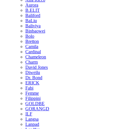
Aurora
B.ELIT
Baliford
BaLiu
Baliviya
Binbaowei
Bolo
Bretton
Camila
Cardinal
Chameleon
Charm
David Jones
Diweilu
Dr. Bond
ERICK
Fabi
Femme
Filippini
GOLDBE
GORANGD
ILF
Langsa
Lanpad