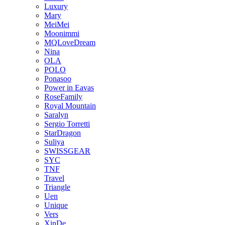
Luxury
Mary
MeiMei
Moonimmi
MQLoveDream
Nina
OLA
POLO
Ponasoo
Power in Eavas
RoseFamily
Royal Mountain
Saralyn
Sergio Torretti
StarDragon
Suliya
SWISSGEAR
SYC
TNF
Travel
Triangle
Uen
Unique
Vers
XinDe