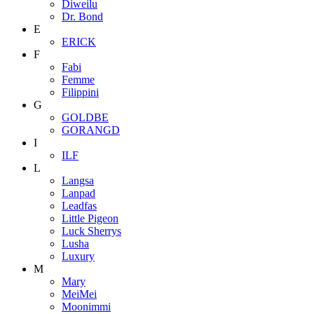
Diweilu
Dr. Bond
E
ERICK
F
Fabi
Femme
Filippini
G
GOLDBE
GORANGD
I
ILF
L
Langsa
Lanpad
Leadfas
Little Pigeon
Luck Sherrys
Lusha
Luxury
M
Mary
MeiMei
Moonimmi