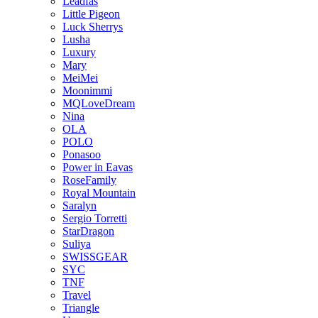
Leadfas
Little Pigeon
Luck Sherrys
Lusha
Luxury
Mary
MeiMei
Moonimmi
MQLoveDream
Nina
OLA
POLO
Ponasoo
Power in Eavas
RoseFamily
Royal Mountain
Saralyn
Sergio Torretti
StarDragon
Suliya
SWISSGEAR
SYC
TNF
Travel
Triangle