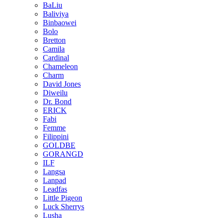
BaLiu
Baliviya
Binbaowei
Bolo
Bretton
Camila
Cardinal
Chameleon
Charm
David Jones
Diweilu
Dr. Bond
ERICK
Fabi
Femme
Filippini
GOLDBE
GORANGD
ILF
Langsa
Lanpad
Leadfas
Little Pigeon
Luck Sherrys
Lusha