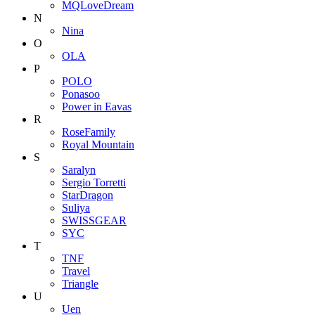
MQLoveDream
N
Nina
O
OLA
P
POLO
Ponasoo
Power in Eavas
R
RoseFamily
Royal Mountain
S
Saralyn
Sergio Torretti
StarDragon
Suliya
SWISSGEAR
SYC
T
TNF
Travel
Triangle
U
Uen