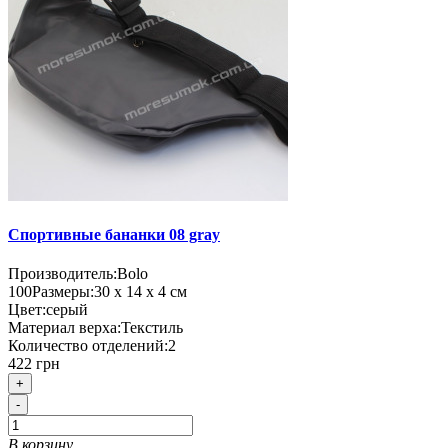
Спортивные бананки 08 gray
Производитель:
Bolo
100
Размеры:
30 х 14 х 4 см
Цвет:
серый
Материал верха:
Текстиль
Количество отделений:
2
422 грн
+
-
В корзину