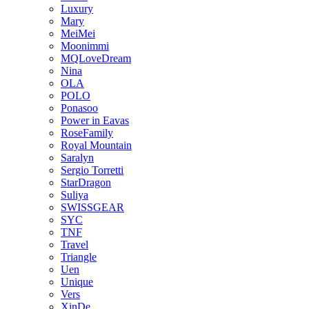
Luxury
Mary
MeiMei
Moonimmi
MQLoveDream
Nina
OLA
POLO
Ponasoo
Power in Eavas
RoseFamily
Royal Mountain
Saralyn
Sergio Torretti
StarDragon
Suliya
SWISSGEAR
SYC
TNF
Travel
Triangle
Uen
Unique
Vers
XinDe