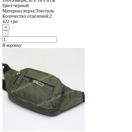
100
Размеры:
30 х 14 х 4 см
Цвет:
черный
Материал верха:
Текстиль
Количество отделений:
2
422 грн
+
-
В корзину