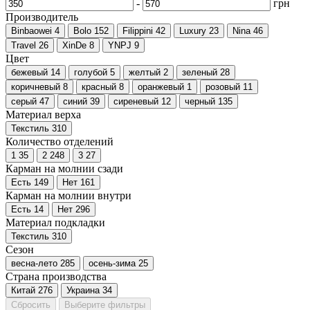
-
грн
Производитель
Binbaowei
4
Bolo
152
Filippini
42
Luxury
23
Nina
46
Travel
26
XinDe
8
YNPJ
9
Цвет
бежевый
14
голубой
5
желтый
2
зеленый
28
коричневый
8
красный
8
оранжевый
1
розовый
11
серый
47
синий
39
сиреневый
12
черный
135
Материал верха
Текстиль
310
Количество отделений
1
35
2
248
3
27
Карман на молнии сзади
Есть
149
Нет
161
Карман на молнии внутри
Есть
14
Нет
296
Материал подкладки
Текстиль
310
Сезон
весна-лето
285
осень-зима
25
Страна производства
Китай
276
Украина
34
Сбросить
Выберите фильтры