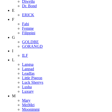
Diweilu
Dr. Bond
E
ERICK
F
Fabi
Femme
Filippini
G
GOLDBE
GORANGD
I
ILF
L
Langsa
Lanpad
Leadfas
Little Pigeon
Luck Sherrys
Lusha
Luxury
M
Mary
MeiMei
Moonimmi