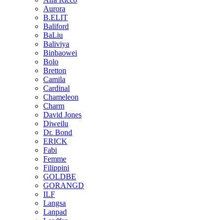
Aurora
B.ELIT
Baliford
BaLiu
Baliviya
Binbaowei
Bolo
Bretton
Camila
Cardinal
Chameleon
Charm
David Jones
Diweilu
Dr. Bond
ERICK
Fabi
Femme
Filippini
GOLDBE
GORANGD
ILF
Langsa
Lanpad