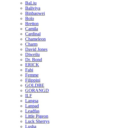
BaLiu
Baliviya
Binbaowei
Bolo
Bretton
Camila
Cardinal
Chameleon
Charm
David Jones
Diweilu
Dr. Bond
ERICK
Fabi
Femme
Filippini
GOLDBE
GORANGD
ILF
Langsa
Lanpad
Leadfas
Little Pigeon
Luck Sherrys
Lusha