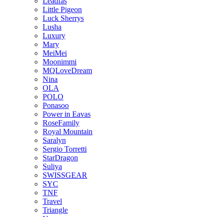
Leadfas
Little Pigeon
Luck Sherrys
Lusha
Luxury
Mary
MeiMei
Moonimmi
MQLoveDream
Nina
OLA
POLO
Ponasoo
Power in Eavas
RoseFamily
Royal Mountain
Saralyn
Sergio Torretti
StarDragon
Suliya
SWISSGEAR
SYC
TNF
Travel
Triangle