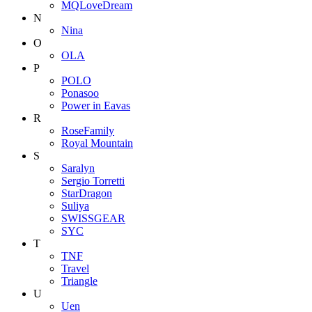
MQLoveDream
N
Nina
O
OLA
P
POLO
Ponasoo
Power in Eavas
R
RoseFamily
Royal Mountain
S
Saralyn
Sergio Torretti
StarDragon
Suliya
SWISSGEAR
SYC
T
TNF
Travel
Triangle
U
Uen