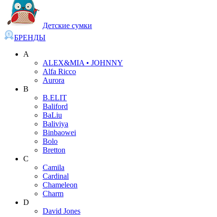
Детские сумки
БРЕНДЫ
A
ALEX&MIA • JOHNNY
Alfa Ricco
Aurora
B
B.ELIT
Baliford
BaLiu
Baliviya
Binbaowei
Bolo
Bretton
C
Camila
Cardinal
Chameleon
Charm
D
David Jones