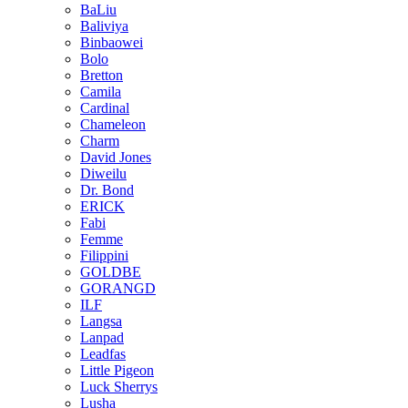
BaLiu
Baliviya
Binbaowei
Bolo
Bretton
Camila
Cardinal
Chameleon
Charm
David Jones
Diweilu
Dr. Bond
ERICK
Fabi
Femme
Filippini
GOLDBE
GORANGD
ILF
Langsa
Lanpad
Leadfas
Little Pigeon
Luck Sherrys
Lusha