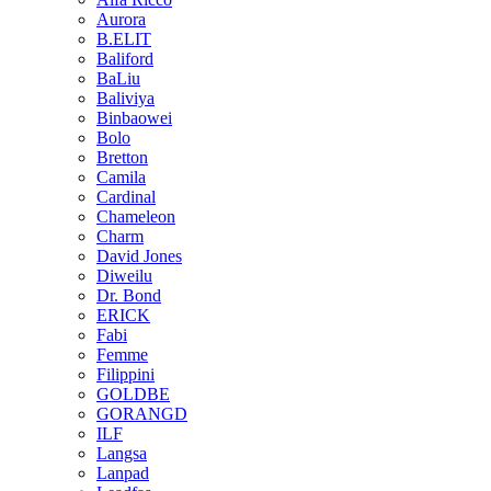
Aurora
B.ELIT
Baliford
BaLiu
Baliviya
Binbaowei
Bolo
Bretton
Camila
Cardinal
Chameleon
Charm
David Jones
Diweilu
Dr. Bond
ERICK
Fabi
Femme
Filippini
GOLDBE
GORANGD
ILF
Langsa
Lanpad