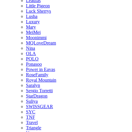
Leadfas
Little Pigeon
Luck Sherrys
Lusha
Luxury
Mary
MeiMei
Moonimmi
MQLoveDream
Nina
OLA
POLO
Ponasoo
Power in Eavas
RoseFamily
Royal Mountain
Saralyn
Sergio Torretti
StarDragon
Suliya
SWISSGEAR
SYC
TNF
Travel
Triangle