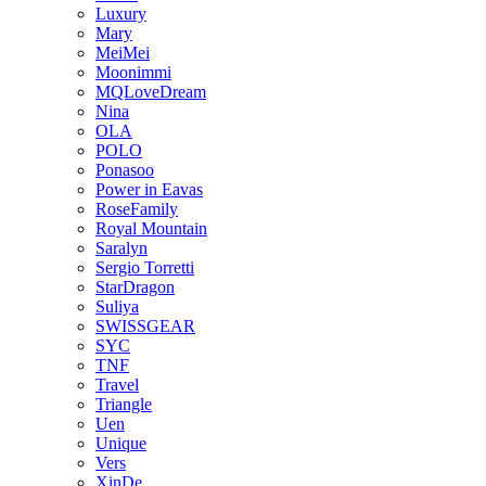
Luxury
Mary
MeiMei
Moonimmi
MQLoveDream
Nina
OLA
POLO
Ponasoo
Power in Eavas
RoseFamily
Royal Mountain
Saralyn
Sergio Torretti
StarDragon
Suliya
SWISSGEAR
SYC
TNF
Travel
Triangle
Uen
Unique
Vers
XinDe