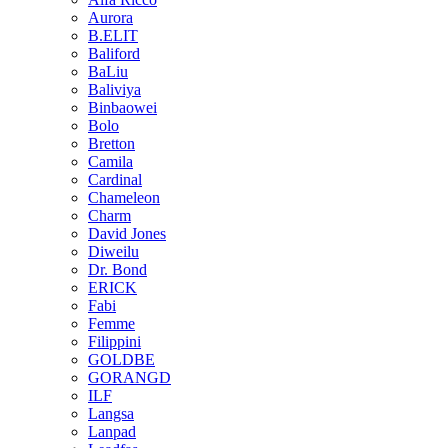
Aurora
B.ELIT
Baliford
BaLiu
Baliviya
Binbaowei
Bolo
Bretton
Camila
Cardinal
Chameleon
Charm
David Jones
Diweilu
Dr. Bond
ERICK
Fabi
Femme
Filippini
GOLDBE
GORANGD
ILF
Langsa
Lanpad