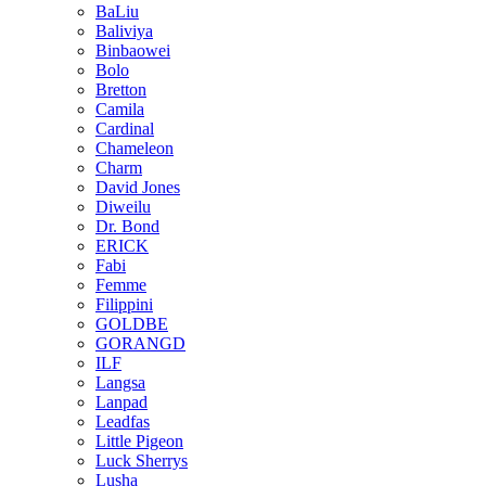
BaLiu
Baliviya
Binbaowei
Bolo
Bretton
Camila
Cardinal
Chameleon
Charm
David Jones
Diweilu
Dr. Bond
ERICK
Fabi
Femme
Filippini
GOLDBE
GORANGD
ILF
Langsa
Lanpad
Leadfas
Little Pigeon
Luck Sherrys
Lusha