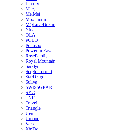
Luxury
Mary
MeiMei
Moonimmi
MQLoveDream
Nina
OLA
POLO
Ponasoo
Power in Eavas
RoseFamily
Royal Mountain
Saralyn
Sergio Torretti
StarDragon
Suliya
SWISSGEAR
SYC
TNF
Travel
Triangle
Uen
Unique
Vers
XinDe