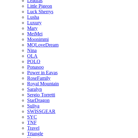
Leadfas
Little Pigeon
Luck Sherrys
Lusha
Luxury
Mary
MeiMei
Moonimmi
MQLoveDream
Nina
OLA
POLO
Ponasoo
Power in Eavas
RoseFamily
Royal Mountain
Saralyn
Sergio Torretti
StarDragon
Suliya
SWISSGEAR
SYC
TNF
Travel
Triangle