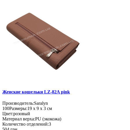
Женские кошельки LZ-82A pink
Производитель:
Saralyn
100
Размеры:
19 х 9 х 3 см
Цвет:
розовый
Материал верха:
PU (экокожа)
Количество отделений:
3
504 грн