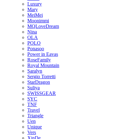
Luxury
Mary
MeiMei
Moonimmi
MQLoveDream
Nina
OLA
POLO
Ponasoo
Power in Eavas
RoseFamily
Royal Mountain
Saralyn
Sergio Torretti
StarDragon
Suliya
SWISSGEAR
SYC
TNF
Travel
Triangle
Uen
Unique
Vers
XinDe