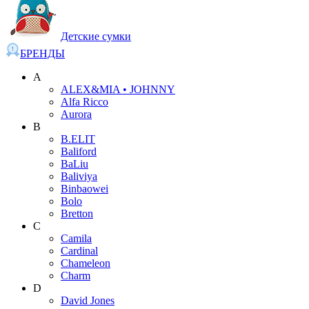
Детские сумки
БРЕНДЫ
A
ALEX&MIA • JOHNNY
Alfa Ricco
Aurora
B
B.ELIT
Baliford
BaLiu
Baliviya
Binbaowei
Bolo
Bretton
C
Camila
Cardinal
Chameleon
Charm
D
David Jones