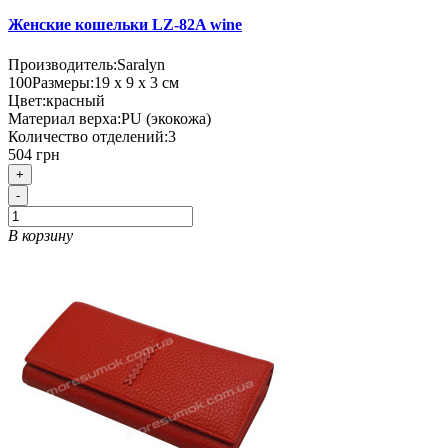
Женские кошельки LZ-82A wine
Производитель:
Saralyn
100
Размеры:
19 х 9 х 3 см
Цвет:
красный
Материал верха:
PU (экокожа)
Количество отделений:
3
504 грн
+
-
В корзину