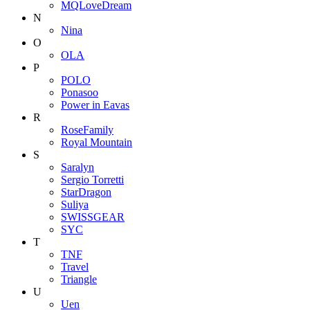
MQLoveDream
N
Nina
O
OLA
P
POLO
Ponasoo
Power in Eavas
R
RoseFamily
Royal Mountain
S
Saralyn
Sergio Torretti
StarDragon
Suliya
SWISSGEAR
SYC
T
TNF
Travel
Triangle
U
Uen