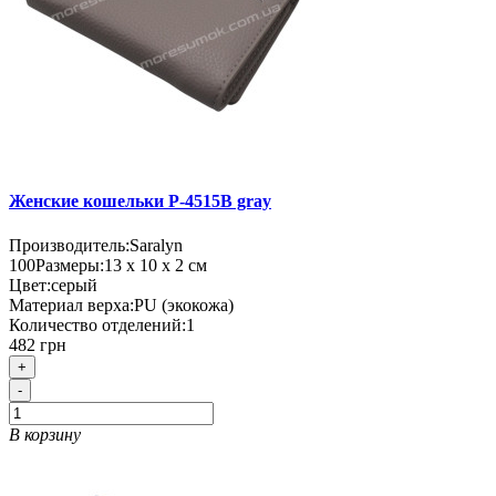
Женские кошельки P-4515B gray
Производитель:
Saralyn
100
Размеры:
13 х 10 х 2 см
Цвет:
серый
Материал верха:
PU (экокожа)
Количество отделений:
1
482 грн
+
-
В корзину