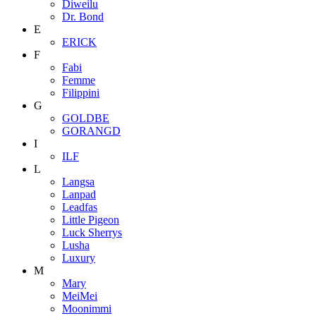
Diweilu
Dr. Bond
E
ERICK
F
Fabi
Femme
Filippini
G
GOLDBE
GORANGD
I
ILF
L
Langsa
Lanpad
Leadfas
Little Pigeon
Luck Sherrys
Lusha
Luxury
M
Mary
MeiMei
Moonimmi