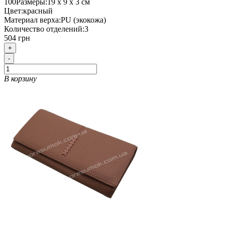
100
Размеры:
19 х 9 х 3 см
Цвет:
красный
Материал верха:
PU (экокожа)
Количество отделений:
3
504 грн
+
-
В корзину