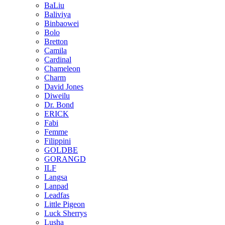
BaLiu
Baliviya
Binbaowei
Bolo
Bretton
Camila
Cardinal
Chameleon
Charm
David Jones
Diweilu
Dr. Bond
ERICK
Fabi
Femme
Filippini
GOLDBE
GORANGD
ILF
Langsa
Lanpad
Leadfas
Little Pigeon
Luck Sherrys
Lusha