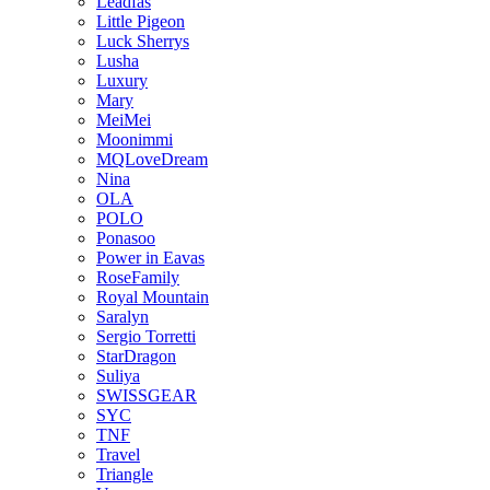
Leadfas
Little Pigeon
Luck Sherrys
Lusha
Luxury
Mary
MeiMei
Moonimmi
MQLoveDream
Nina
OLA
POLO
Ponasoo
Power in Eavas
RoseFamily
Royal Mountain
Saralyn
Sergio Torretti
StarDragon
Suliya
SWISSGEAR
SYC
TNF
Travel
Triangle