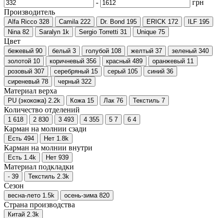
-
грн
Производитель
Alfa Ricco
328
Camila
222
Dr. Bond
195
ERICK
172
ILF
195
Nina
82
Saralyn
1
k
Sergio Torretti
31
Unique
75
Цвет
бежевый
90
белый
3
голубой
108
желтый
37
зеленый
340
золотой
10
коричневый
356
красный
489
оранжевый
11
розовый
307
серебряный
15
серый
105
синий
36
сиреневый
78
черный
322
Материал верха
PU (экокожа)
2.2
k
Кожа
15
Лак
76
Текстиль
7
Количество отделений
1
618
2
830
3
493
4
355
5
7
6
4
Карман на молнии сзади
Есть
494
Нет
1.8
k
Карман на молнии внутри
Есть
1.4
k
Нет
939
Материал подкладки
-
39
Текстиль
2.3
k
Сезон
весна-лето
1.5
k
осень-зима
820
Страна производства
Китай
2.3
k