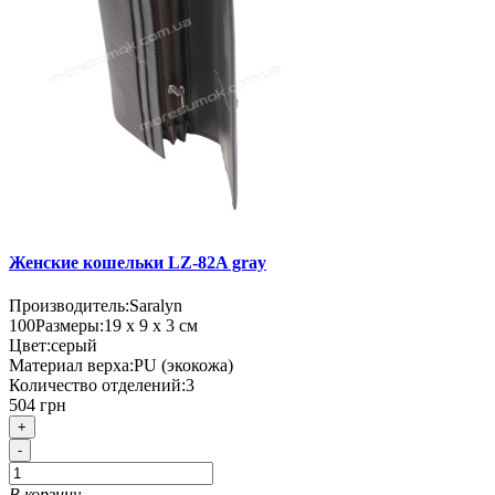
Женские кошельки LZ-82A gray
Производитель:
Saralyn
100
Размеры:
19 х 9 х 3 см
Цвет:
серый
Материал верха:
PU (экокожа)
Количество отделений:
3
504 грн
+
-
В корзину