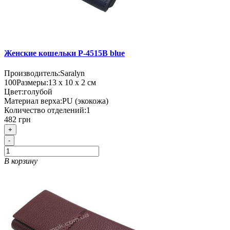
Женские кошельки P-4515B blue
Производитель:
Saralyn
100
Размеры:
13 х 10 х 2 см
Цвет:
голубой
Материал верха:
PU (экокожа)
Количество отделений:
1
482 грн
+
-
В корзину