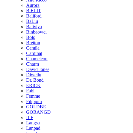
Aurora
B.ELIT
Baliford
BaLiu
Baliviya
Binbaowei
Bolo
Bretton
Camila
Cardinal
Chameleon
Charm
David Jones
Diweilu
Dr. Bond
ERICK
Fabi
Femme
Filippini
GOLDBE
GORANGD
ILF
Langsa
Lanpad