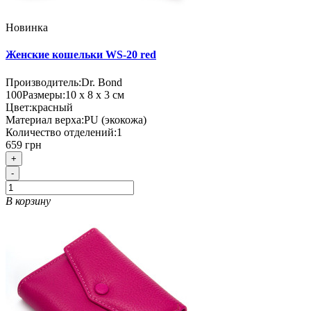
Новинка
Женские кошельки WS-20 red
Производитель:
Dr. Bond
100
Размеры:
10 х 8 х 3 см
Цвет:
красный
Материал верха:
PU (экокожа)
Количество отделений:
1
659 грн
+
-
В корзину