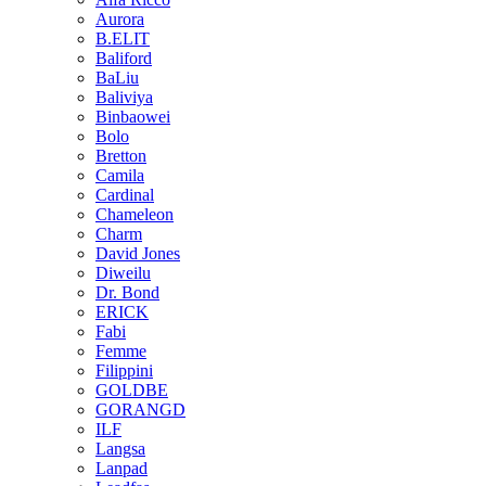
Aurora
B.ELIT
Baliford
BaLiu
Baliviya
Binbaowei
Bolo
Bretton
Camila
Cardinal
Chameleon
Charm
David Jones
Diweilu
Dr. Bond
ERICK
Fabi
Femme
Filippini
GOLDBE
GORANGD
ILF
Langsa
Lanpad