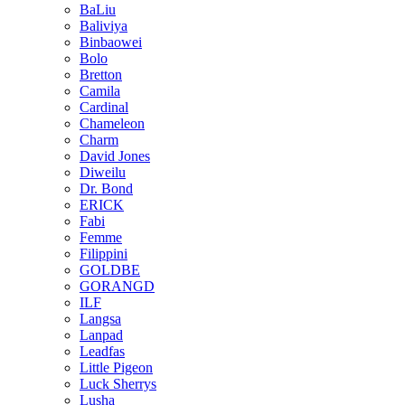
BaLiu
Baliviya
Binbaowei
Bolo
Bretton
Camila
Cardinal
Chameleon
Charm
David Jones
Diweilu
Dr. Bond
ERICK
Fabi
Femme
Filippini
GOLDBE
GORANGD
ILF
Langsa
Lanpad
Leadfas
Little Pigeon
Luck Sherrys
Lusha