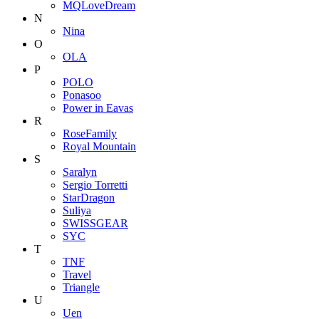
MQLoveDream
N
Nina
O
OLA
P
POLO
Ponasoo
Power in Eavas
R
RoseFamily
Royal Mountain
S
Saralyn
Sergio Torretti
StarDragon
Suliya
SWISSGEAR
SYC
T
TNF
Travel
Triangle
U
Uen