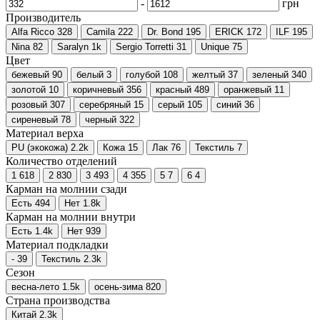
-
грн
Производитель
Alfa Ricco
328
Camila
222
Dr. Bond
195
ERICK
172
ILF
195
Nina
82
Saralyn
1
k
Sergio Torretti
31
Unique
75
Цвет
бежевый
90
белый
3
голубой
108
желтый
37
зеленый
340
золотой
10
коричневый
356
красный
489
оранжевый
11
розовый
307
серебряный
15
серый
105
синий
36
сиреневый
78
черный
322
Материал верха
PU (экокожа)
2.2
k
Кожа
15
Лак
76
Текстиль
7
Количество отделений
1
618
2
830
3
493
4
355
5
7
6
4
Карман на молнии сзади
Есть
494
Нет
1.8
k
Карман на молнии внутри
Есть
1.4
k
Нет
939
Материал подкладки
-
39
Текстиль
2.3
k
Сезон
весна-лето
1.5
k
осень-зима
820
Страна производства
Китай
2.3
k