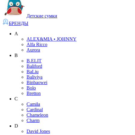
Детские сумки
БРЕНДЫ
A
ALEX&MIA • JOHNNY
Alfa Ricco
Aurora
B
B.ELIT
Baliford
BaLiu
Baliviya
Binbaowei
Bolo
Bretton
C
Camila
Cardinal
Chameleon
Charm
D
David Jones