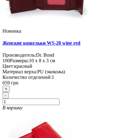
Новинка
Женские кошельки WS-20 wine red
Производитель:
Dr. Bond
100
Размеры:
10 х 8 х 3 см
Цвет:
красный
Материал верха:
PU (экокожа)
Количество отделений:
1
659 грн
+
-
В корзину