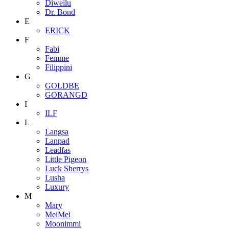
Diweilu
Dr. Bond
E
ERICK
F
Fabi
Femme
Filippini
G
GOLDBE
GORANGD
I
ILF
L
Langsa
Lanpad
Leadfas
Little Pigeon
Luck Sherrys
Lusha
Luxury
M
Mary
MeiMei
Moonimmi