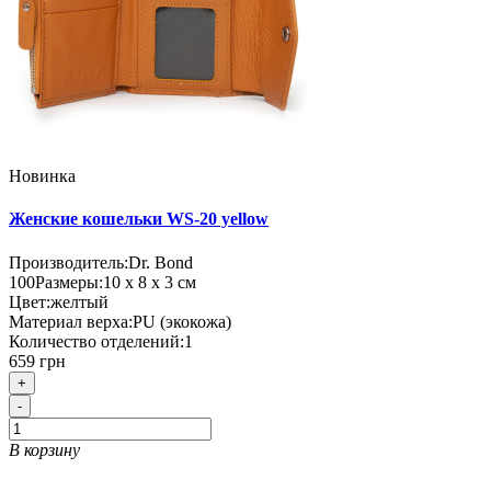
Новинка
Женские кошельки WS-20 yellow
Производитель:
Dr. Bond
100
Размеры:
10 х 8 х 3 см
Цвет:
желтый
Материал верха:
PU (экокожа)
Количество отделений:
1
659 грн
+
-
В корзину