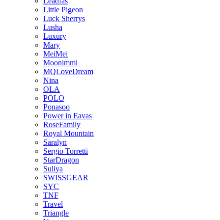
Leadfas
Little Pigeon
Luck Sherrys
Lusha
Luxury
Mary
MeiMei
Moonimmi
MQLoveDream
Nina
OLA
POLO
Ponasoo
Power in Eavas
RoseFamily
Royal Mountain
Saralyn
Sergio Torretti
StarDragon
Suliya
SWISSGEAR
SYC
TNF
Travel
Triangle