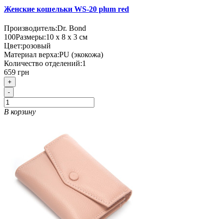
Женские кошельки WS-20 plum red
Производитель:
Dr. Bond
100
Размеры:
10 х 8 х 3 см
Цвет:
розовый
Материал верха:
PU (экокожа)
Количество отделений:
1
659 грн
+
-
В корзину