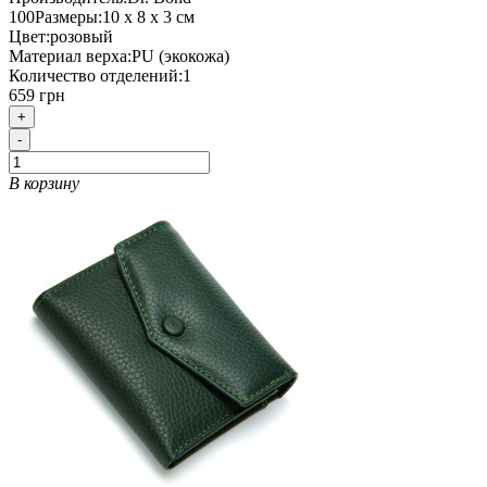
100
Размеры:
10 х 8 х 3 см
Цвет:
розовый
Материал верха:
PU (экокожа)
Количество отделений:
1
659 грн
+
-
В корзину