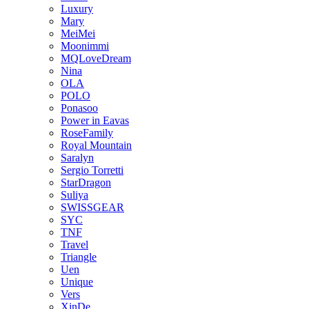
Luxury
Mary
MeiMei
Moonimmi
MQLoveDream
Nina
OLA
POLO
Ponasoo
Power in Eavas
RoseFamily
Royal Mountain
Saralyn
Sergio Torretti
StarDragon
Suliya
SWISSGEAR
SYC
TNF
Travel
Triangle
Uen
Unique
Vers
XinDe