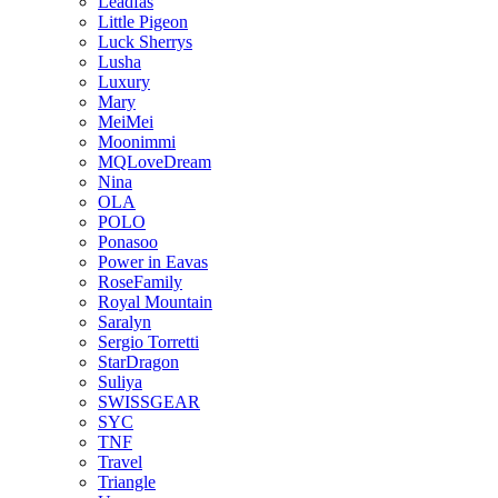
Leadfas
Little Pigeon
Luck Sherrys
Lusha
Luxury
Mary
MeiMei
Moonimmi
MQLoveDream
Nina
OLA
POLO
Ponasoo
Power in Eavas
RoseFamily
Royal Mountain
Saralyn
Sergio Torretti
StarDragon
Suliya
SWISSGEAR
SYC
TNF
Travel
Triangle