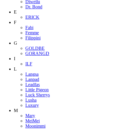
Diweilu
Dr. Bond
E
ERICK
F
Fabi
Femme
Filippini
G
GOLDBE
GORANGD
I
ILF
L
Langsa
Lanpad
Leadfas
Little Pigeon
Luck Sherrys
Lusha
Luxury
M
Mary
MeiMei
Moonimmi