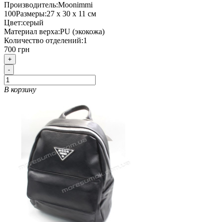
Производитель:
Moonimmi
100
Размеры:
27 х 30 х 11 см
Цвет:
серый
Материал верха:
PU (экокожа)
Количество отделений:
1
700 грн
+
-
В корзину