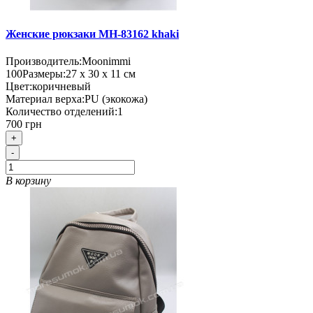
Женские рюкзаки MH-83162 khaki
Производитель:
Moonimmi
100
Размеры:
27 х 30 х 11 см
Цвет:
коричневый
Материал верха:
PU (экокожа)
Количество отделений:
1
700 грн
+
-
В корзину