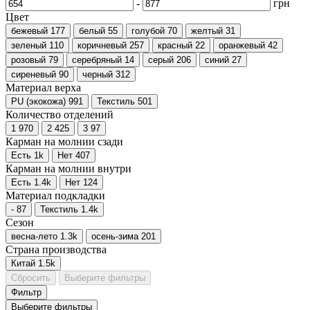
-
грн
Цвет
бежевый
177
белый
55
голубой
70
желтый
31
зеленый
110
коричневый
257
красный
22
оранжевый
42
розовый
79
серебряный
14
серый
206
синий
27
сиреневый
90
черный
312
Материал верха
PU (экокожа)
991
Текстиль
501
Количество отделений
1
970
2
425
3
97
Карман на молнии сзади
Есть
1
k
Нет
407
Карман на молнии внутри
Есть
1.4
k
Нет
124
Материал подкладки
-
87
Текстиль
1.4
k
Сезон
весна-лето
1.3
k
осень-зима
201
Страна производства
Китай
1.5
k
Сбросить
Выберите фильтры
Фильтр
Выберите фильтры