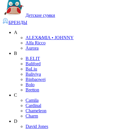
Детские сумки
БРЕНДЫ
A
ALEX&MIA • JOHNNY
Alfa Ricco
Aurora
B
B.ELIT
Baliford
BaLiu
Baliviya
Binbaowei
Bolo
Bretton
C
Camila
Cardinal
Chameleon
Charm
D
David Jones