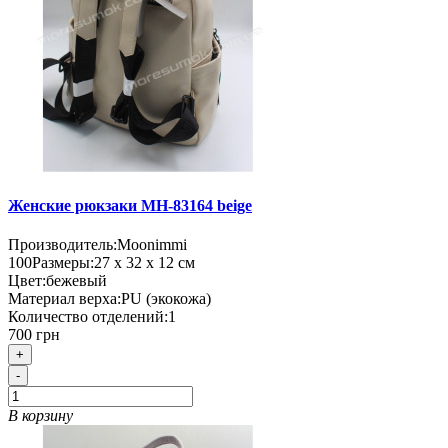
Женские рюкзаки MH-83164 beige
Производитель:
Moonimmi
100
Размеры:
27 х 32 х 12 см
Цвет:
бежевый
Материал верха:
PU (экокожа)
Количество отделений:
1
700 грн
+
-
В корзину