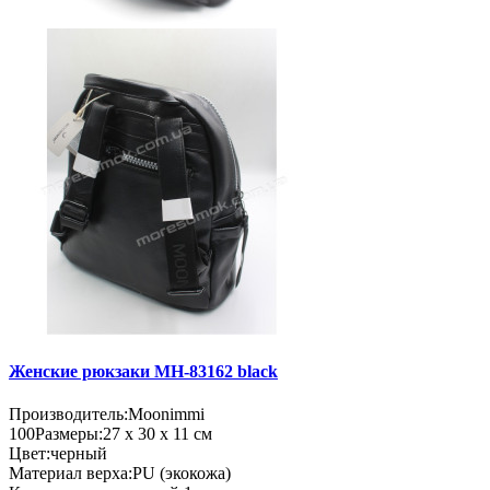
Женские рюкзаки MH-83162 black
Производитель:
Moonimmi
100
Размеры:
27 х 30 х 11 см
Цвет:
черный
Материал верха:
PU (экокожа)