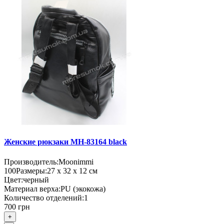
Женские рюкзаки MH-83164 black
Производитель:
Moonimmi
100
Размеры:
27 х 32 х 12 см
Цвет:
черный
Материал верха:
PU (экокожа)
Количество отделений:
1
700 грн
+