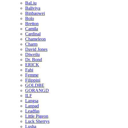
BaLiu
Baliviya
Binbaowei
Bolo
Bretton
Camila
Cardinal
Chameleon
Charm
David Jones
Diweilu
Dr. Bond
ERICK
Fabi
Femme
Filippini
GOLDBE
GORANGD
ILF
Langsa
Lanpad
Leadfas
Little Pigeon
Luck Sherrys
Lusha