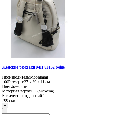
Женские рюкзаки MH-83162 beige
Производитель:
Moonimmi
100
Размеры:
27 х 30 х 11 см
Цвет:
бежевый
Материал верха:
PU (экокожа)
Количество отделений:
1
700 грн
+
-