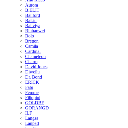
Aurora
B.ELIT
Baliford
BaLiu
Baliviya
Binbaowei
Bolo
Bretton
Camila
Cardinal
Chameleon
Charm
David Jones
Diweilu
Dr. Bond
ERICK
Fabi
Femme
Filippini
GOLDBE
GORANGD
ILF
Langsa
Lanpad