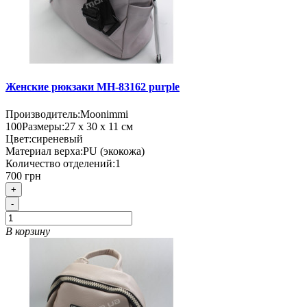
Женские рюкзаки MH-83162 purple
Производитель:
Moonimmi
100
Размеры:
27 х 30 х 11 см
Цвет:
сиреневый
Материал верха:
PU (экокожа)
Количество отделений:
1
700 грн
+
-
В корзину