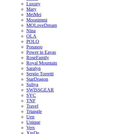
Luxury
Mary
MeiMei
Moonimmi
MQLoveDream
Nina
OLA
POLO
Ponasoo
Power in Eavas
RoseFamily
Royal Mountain
Saralyn
Sergio Torretti
StarDragon
Suliya
SWISSGEAR
SYC
TNF
Travel
Triangle
Uen
Unique
Vers
XinDe