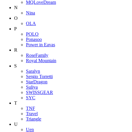
MQLoveDream
N
Nina
O
OLA
P
POLO
Ponasoo
Power in Eavas
R
RoseFamily
Royal Mountain
S
Saralyn
Sergio Torretti
StarDragon
Suliya
SWISSGEAR
SYC
T
TNF
Travel
Triangle
U
Uen