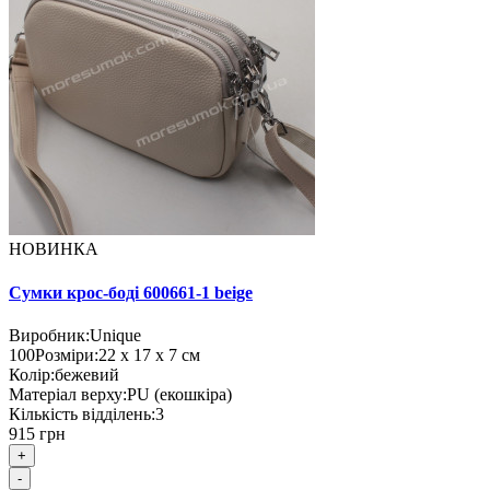
НОВИНКА
Сумки крос-боді 600661-1 beige
Виробник:
Unique
100
Розміри:
22 х 17 х 7 см
Колір:
бежевий
Матеріал верху:
PU (екошкіра)
Кількість відділень:
3
915 грн
+
-