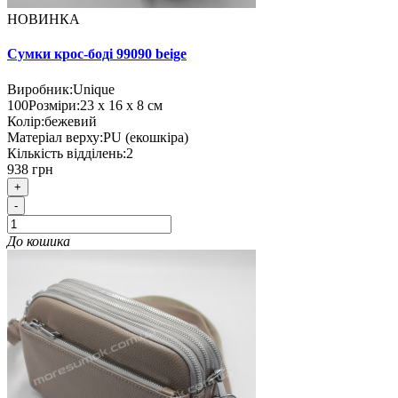
НОВИНКА
Сумки крос-боді 99090 beige
Виробник:
Unique
100
Розміри:
23 х 16 х 8 см
Колір:
бежевий
Матеріал верху:
PU (екошкіра)
Кількість відділень:
2
938 грн
+
-
До кошика