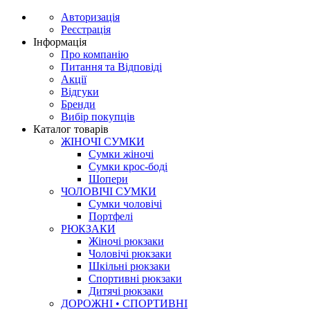
Авторизація
Реєстрація
Інформація
Про компанію
Питання та Відповіді
Акції
Відгуки
Бренди
Вибір покупців
Каталог товарів
ЖІНОЧІ СУМКИ
Сумки жіночі
Сумки крос-боді
Шопери
ЧОЛОВІЧІ СУМКИ
Сумки чоловічі
Портфелі
РЮКЗАКИ
Жіночі рюкзаки
Чоловічі рюкзаки
Шкільні рюкзаки
Спортивні рюкзаки
Дитячі рюкзаки
ДОРОЖНІ • СПОРТИВНІ