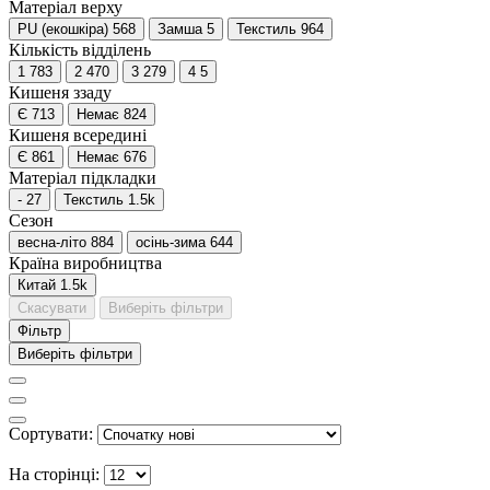
Матеріал верху
PU (екошкіра)
568
Замша
5
Текстиль
964
Кількість відділень
1
783
2
470
3
279
4
5
Кишеня ззаду
Є
713
Немає
824
Кишеня всередині
Є
861
Немає
676
Матеріал підкладки
-
27
Текстиль
1.5
k
Сезон
весна-літо
884
осінь-зима
644
Країна виробництва
Китай
1.5
k
Скасувати
Виберіть фільтри
Фільтр
Виберіть фільтри
Сортувати:
На сторінці: