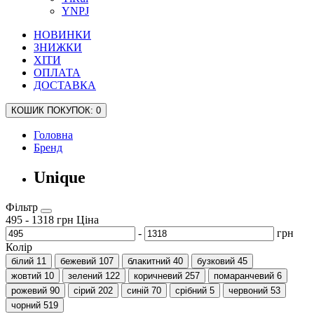
YNPJ
НОВИНКИ
ЗНИЖКИ
ХІТИ
ОПЛАТА
ДОСТАВКА
КОШИК
ПОКУПОК
: 0
Головна
Бренд
Unique
Фільтр
495
-
1318
грн
Ціна
-
грн
Колір
білий
11
бежевий
107
блакитний
40
бузковий
45
жовтий
10
зелений
122
коричневий
257
помаранчевий
6
рожевий
90
сірий
202
синій
70
срібний
5
червоний
53
чорний
519