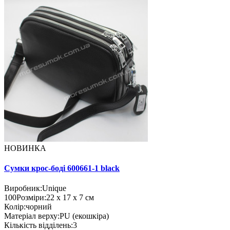
НОВИНКА
Сумки крос-боді 600661-1 black
Виробник:
Unique
100
Розміри:
22 х 17 х 7 см
Колір:
чорний
Матеріал верху:
PU (екошкіра)
Кількість відділень:
3