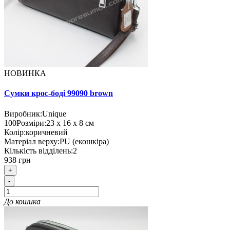
НОВИНКА
Сумки крос-боді 99090 brown
Виробник:
Unique
100
Розміри:
23 х 16 х 8 см
Колір:
коричневий
Матеріал верху:
PU (екошкіра)
Кількість відділень:
2
938 грн
+
-
До кошика