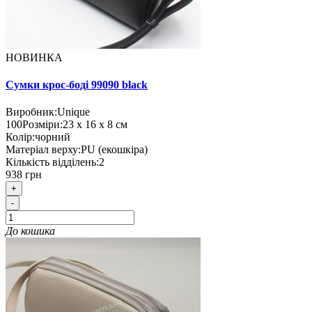
НОВИНКА
Сумки крос-боді 99090 black
Виробник:
Unique
100
Розміри:
23 х 16 х 8 см
Колір:
чорний
Матеріал верху:
PU (екошкіра)
Кількість відділень:
2
938 грн
+
-
До кошика