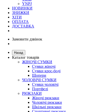
YNPJ
НОВИНКИ
ЗНИЖКИ
ХІТИ
ОПЛАТА
ДОСТАВКА
Замовити дзвінок
Назад
Каталог товарів
ЖІНОЧІ СУМКИ
Сумки жіночі
Сумки крос-боді
Шопери
ЧОЛОВІЧІ СУМКИ
Сумки чоловічі
Портфелі
РЮКЗАКИ
Жіночі рюкзаки
Чоловічі рюкзаки
Шкільні рюкзаки
Спортивні рюкзаки