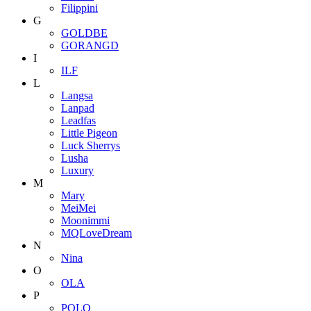
Filippini
G
GOLDBE
GORANGD
I
ILF
L
Langsa
Lanpad
Leadfas
Little Pigeon
Luck Sherrys
Lusha
Luxury
M
Mary
MeiMei
Moonimmi
MQLoveDream
N
Nina
O
OLA
P
POLO