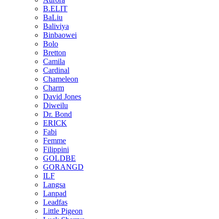
B.ELIT
BaLiu
Baliviya
Binbaowei
Bolo
Bretton
Camila
Cardinal
Chameleon
Charm
David Jones
Diweilu
Dr. Bond
ERICK
Fabi
Femme
Filippini
GOLDBE
GORANGD
ILF
Langsa
Lanpad
Leadfas
Little Pigeon