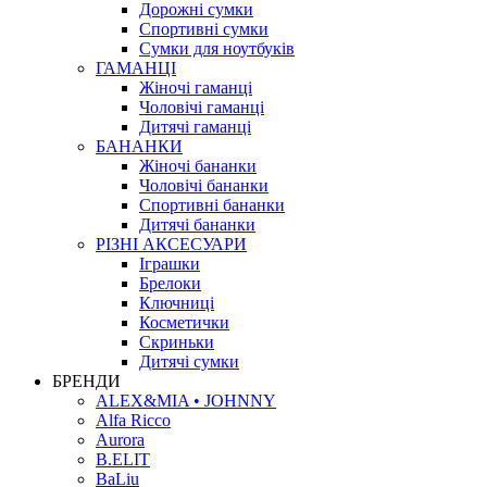
Дорожні сумки
Спортивні сумки
Сумки для ноутбуків
ГАМАНЦІ
Жіночі гаманці
Чоловічі гаманці
Дитячі гаманці
БАНАНКИ
Жіночі бананки
Чоловічі бананки
Спортивні бананки
Дитячі бананки
РІЗНІ АКСЕСУАРИ
Іграшки
Брелоки
Ключниці
Косметички
Скриньки
Дитячі сумки
БРЕНДИ
ALEX&MIA • JOHNNY
Alfa Ricco
Aurora
B.ELIT
BaLiu