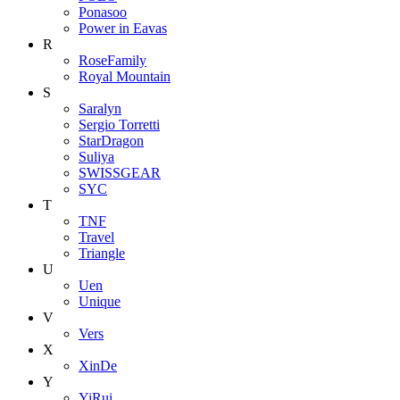
Ponasoo
Power in Eavas
R
RoseFamily
Royal Mountain
S
Saralyn
Sergio Torretti
StarDragon
Suliya
SWISSGEAR
SYC
T
TNF
Travel
Triangle
U
Uen
Unique
V
Vers
X
XinDe
Y
YiRui