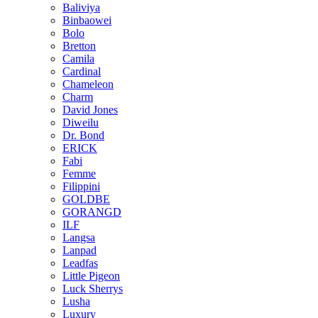
Baliviya
Binbaowei
Bolo
Bretton
Camila
Cardinal
Chameleon
Charm
David Jones
Diweilu
Dr. Bond
ERICK
Fabi
Femme
Filippini
GOLDBE
GORANGD
ILF
Langsa
Lanpad
Leadfas
Little Pigeon
Luck Sherrys
Lusha
Luxury