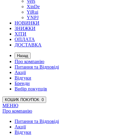
Vers
XinDe
YiRui
YNPJ
НОВИНКИ
ЗНИЖКИ
ХІТИ
ОПЛАТА
ДОСТАВКА
Назад
Про компанію
Питання та Відповіді
Акції
Відгуки
Бренди
Вибір покупців
КОШИК
ПОКУПОК
: 0
МЕНЮ
Про компанію
Питання та Відповіді
Акції
Відгуки