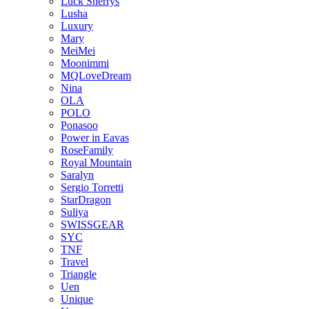
Luck Sherrys
Lusha
Luxury
Mary
MeiMei
Moonimmi
MQLoveDream
Nina
OLA
POLO
Ponasoo
Power in Eavas
RoseFamily
Royal Mountain
Saralyn
Sergio Torretti
StarDragon
Suliya
SWISSGEAR
SYC
TNF
Travel
Triangle
Uen
Unique