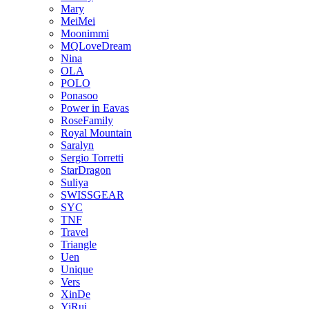
Mary
MeiMei
Moonimmi
MQLoveDream
Nina
OLA
POLO
Ponasoo
Power in Eavas
RoseFamily
Royal Mountain
Saralyn
Sergio Torretti
StarDragon
Suliya
SWISSGEAR
SYC
TNF
Travel
Triangle
Uen
Unique
Vers
XinDe
YiRui