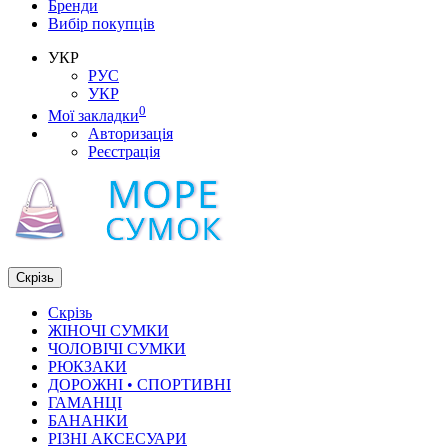
Бренди
Вибір покупців
УКР
РУС
УКР
0
Мої закладки
Авторизація
Реєстрація
Скрізь
Скрізь
ЖІНОЧІ СУМКИ
ЧОЛОВІЧІ СУМКИ
РЮКЗАКИ
ДОРОЖНІ • СПОРТИВНІ
ГАМАНЦІ
БАНАНКИ
РІЗНІ АКСЕСУАРИ