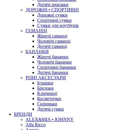
Дитячі рюкзаки
ДОРОЖНІ • СПОРТИВНІ
Дорожні сумки
Спортивні сумки
Сумки для ноутбуків
ГАМАНЦІ
Жіночі гаманці
Чоловічі гаманці
Дитячі гаманці
БАНАНКИ
Жіночі бананки
Чоловічі бананки
Спортивні бананки
Дитячі бананки
РІЗНІ АКСЕСУАРИ
Іграшки
Брелоки
Ключниці
Косметички
Скриньки
Дитячі сумки
БРЕНДИ
ALEX&MIA • JOHNNY
Alfa Ricco
Aurora