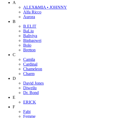
A
ALEX&MIA • JOHNNY
Alfa Ricco
Aurora
B
B.ELIT
BaLiu
Baliviya
Binbaowei
Bolo
Bretton
C
Camila
Cardinal
Chameleon
Charm
D
David Jones
Diweilu
Dr. Bond
E
ERICK
F
Fabi
Femme