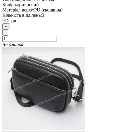
Колір:
коричневий
Матеріал верху:
PU (екошкіра)
Кількість відділень:
3
915 грн
+
-
До кошика