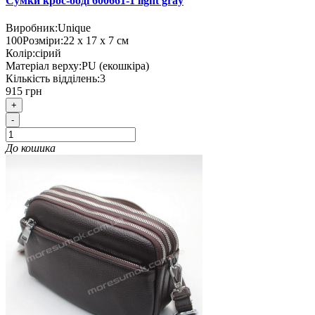
Сумки крос-боді 600661-1 light gray
Виробник:
Unique
100
Розміри:
22 х 17 х 7 см
Колір:
сірий
Матеріал верху:
PU (екошкіра)
Кількість відділень:
3
915 грн
+
-
До кошика