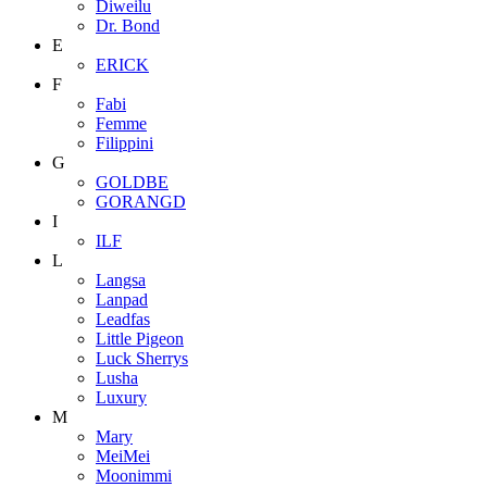
Diweilu
Dr. Bond
E
ERICK
F
Fabi
Femme
Filippini
G
GOLDBE
GORANGD
I
ILF
L
Langsa
Lanpad
Leadfas
Little Pigeon
Luck Sherrys
Lusha
Luxury
M
Mary
MeiMei
Moonimmi