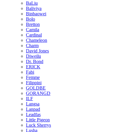
BaLiu
Baliviya
Binbaowei
Bolo
Bretton
Camila
Cardinal
Chameleon
Charm
David Jones
Diweilu
Dr. Bond
ERICK
Fabi
Femme
Filippini
GOLDBE
GORANGD
ILF
Langsa
Lanpad
Leadfas
Little Pigeon
Luck Sherrys
Lusha