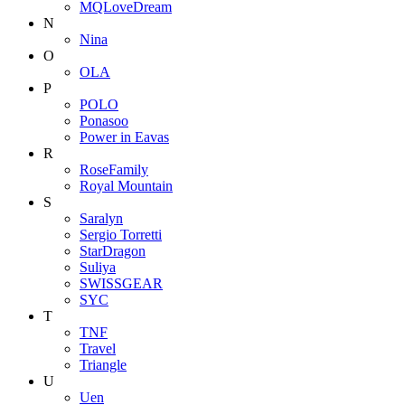
MQLoveDream
N
Nina
O
OLA
P
POLO
Ponasoo
Power in Eavas
R
RoseFamily
Royal Mountain
S
Saralyn
Sergio Torretti
StarDragon
Suliya
SWISSGEAR
SYC
T
TNF
Travel
Triangle
U
Uen