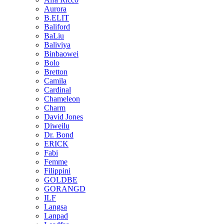
Aurora
B.ELIT
Baliford
BaLiu
Baliviya
Binbaowei
Bolo
Bretton
Camila
Cardinal
Chameleon
Charm
David Jones
Diweilu
Dr. Bond
ERICK
Fabi
Femme
Filippini
GOLDBE
GORANGD
ILF
Langsa
Lanpad