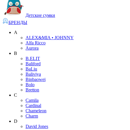
Детские сумки
БРЕНДЫ
A
ALEX&MIA • JOHNNY
Alfa Ricco
Aurora
B
B.ELIT
Baliford
BaLiu
Baliviya
Binbaowei
Bolo
Bretton
C
Camila
Cardinal
Chameleon
Charm
D
David Jones