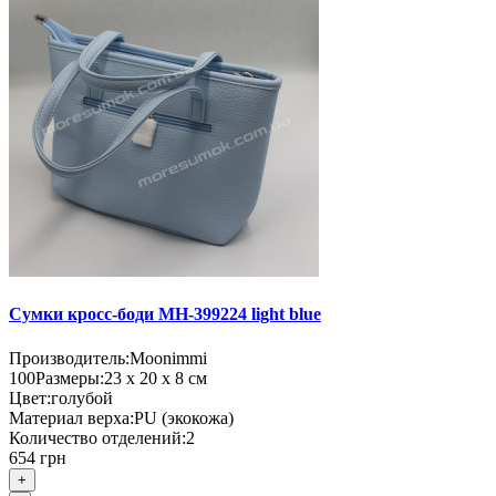
Сумки кросс-боди MH-399224 light blue
Производитель:
Moonimmi
100
Размеры:
23 х 20 х 8 см
Цвет:
голубой
Материал верха:
PU (экокожа)
Количество отделений:
2
654 грн
+