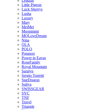
Leadfas
Little Pigeon
Luck Sherrys
Lusha
Luxury
Mary
MeiMei
Moonimmi
MQLoveDream
Nina
OLA
POLO
Ponasoo
Power in Eavas
RoseFamily
Royal Mountain
Saralyn
Sergio Torretti
StarDragon
Suliya
SWISSGEAR
SYC
TNF
Travel
Triangle