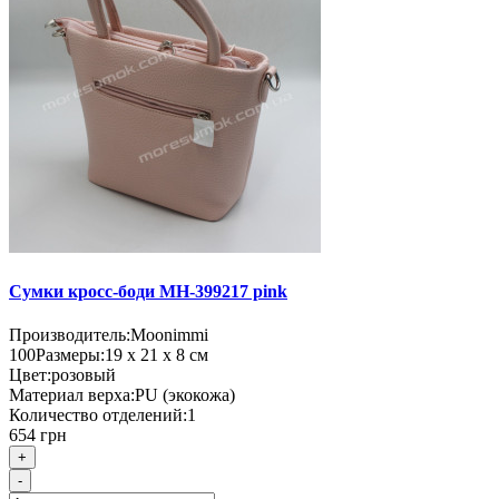
Сумки кросс-боди MH-399217 pink
Производитель:
Moonimmi
100
Размеры:
19 х 21 х 8 см
Цвет:
розовый
Материал верха:
PU (экокожа)
Количество отделений:
1
654 грн
+
-