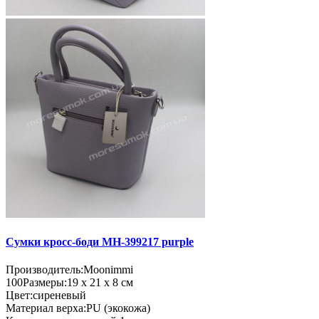
Сумки кросс-боди MH-399217 purple
Производитель:
Moonimmi
100
Размеры:
19 х 21 х 8 см
Цвет:
сиреневый
Материал верха:
PU (экокожа)