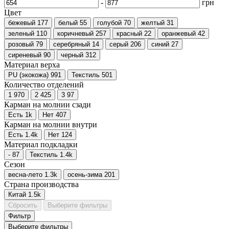
-
грн
Цвет
бежевый
177
белый
55
голубой
70
желтый
31
зеленый
110
коричневый
257
красный
22
оранжевый
42
розовый
79
серебряный
14
серый
206
синий
27
сиреневый
90
черный
312
Материал верха
PU (экокожа)
991
Текстиль
501
Количество отделений
1
970
2
425
3
97
Карман на молнии сзади
Есть
1
k
Нет
407
Карман на молнии внутри
Есть
1.4
k
Нет
124
Материал подкладки
-
87
Текстиль
1.4
k
Сезон
весна-лето
1.3
k
осень-зима
201
Страна производства
Китай
1.5
k
Сбросить
Выберите фильтры
Фильтр
Выберите фильтры