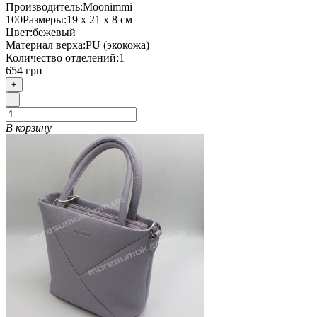
Производитель:
Moonimmi
100
Размеры:
19 х 21 х 8 см
Цвет:
бежевый
Материал верха:
PU (экокожа)
Количество отделений:
1
654 грн
+
-
В корзину