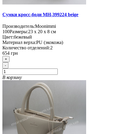
Сумки кросс-боди MH-399224 beige
Производитель:
Moonimmi
100
Размеры:
23 х 20 х 8 см
Цвет:
бежевый
Материал верха:
PU (экокожа)
Количество отделений:
2
654 грн
+
-
В корзину