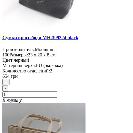
Сумки кросс-боди MH-399224 black
Производитель:
Moonimmi
100
Размеры:
23 х 20 х 8 см
Цвет:
черный
Материал верха:
PU (экокожа)
Количество отделений:
2
654 грн
+
-
В корзину