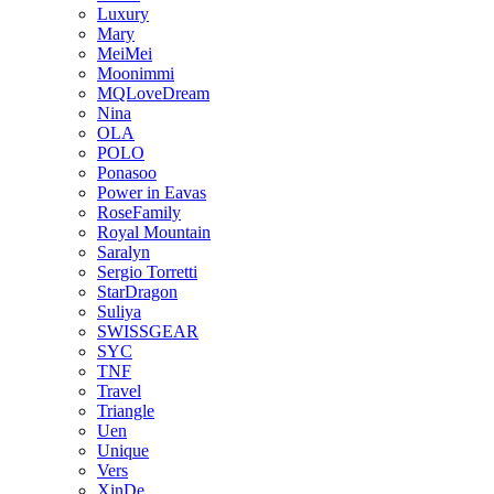
Luxury
Mary
MeiMei
Moonimmi
MQLoveDream
Nina
OLA
POLO
Ponasoo
Power in Eavas
RoseFamily
Royal Mountain
Saralyn
Sergio Torretti
StarDragon
Suliya
SWISSGEAR
SYC
TNF
Travel
Triangle
Uen
Unique
Vers
XinDe