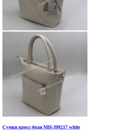
Сумки кросс-боди MH-399217 white