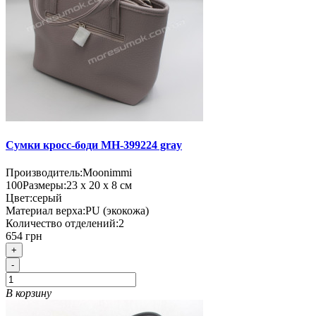
Сумки кросс-боди MH-399224 gray
Производитель:
Moonimmi
100
Размеры:
23 х 20 х 8 см
Цвет:
серый
Материал верха:
PU (экокожа)
Количество отделений:
2
654 грн
+
-
В корзину