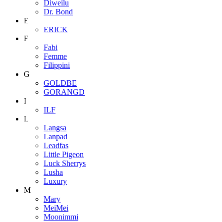
Diweilu
Dr. Bond
E
ERICK
F
Fabi
Femme
Filippini
G
GOLDBE
GORANGD
I
ILF
L
Langsa
Lanpad
Leadfas
Little Pigeon
Luck Sherrys
Lusha
Luxury
M
Mary
MeiMei
Moonimmi