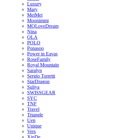
Luxury
Mary
MeiMei
Moonimmi
MQLoveDream
Nina
OLA
POLO
Ponasoo
Power in Eavas
RoseFamily
Royal Mountain
Saralyn
Sergio Torretti
StarDragon
Suliya
SWISSGEAR
SYC
TNF
Travel
Triangle
Uen
Unique
Vers
XinDe