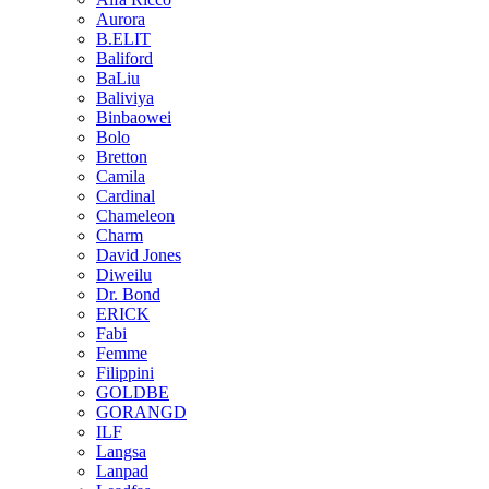
Aurora
B.ELIT
Baliford
BaLiu
Baliviya
Binbaowei
Bolo
Bretton
Camila
Cardinal
Chameleon
Charm
David Jones
Diweilu
Dr. Bond
ERICK
Fabi
Femme
Filippini
GOLDBE
GORANGD
ILF
Langsa
Lanpad