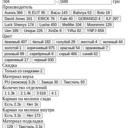
-
грн
Производитель
Aurora
366
B.ELIT
95
BaLiu
143
Baliviya
53
Bolo
18
David Jones
161
ERICK
76
Fabi
40
GORANGD
4
ILF
297
Luck Sherrys
174
Lusha
450
MeiMei
104
Moonimmi
129
Uen
189
Unique
226
XinDe
9
YiRui
82
YNPJ
659
Цвет
бежевый
407
белый
182
голубой
28
желтый
4
зеленый
44
золотой
1
коричневый
975
красный
54
оранжевый
7
розовый
89
серебряный
9
серый
466
синий
62
сиреневый
17
черный
930
Скидка
Только со cкидками
2
Материал верха
PU (экокожа)
3.2
k
Замша
30
Текстиль
93
Количество отделений
1
1.3
k
2
1.4
k
3
618
4
1
Карман на молнии сзади
Есть
2.2
k
Нет
1
k
Карман на молнии внутри
Есть
3.1
k
Нет
173
Материал подкладки
-
129
Текстиль
3.1
k