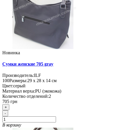
Новинка
Сумки женские 705 gray
Производитель:
ILF
100
Размеры:
29 х 28 х 14 см
Цвет:
серый
Материал верха:
PU (экокожа)
Количество отделений:
2
705 грн
+
-
В корзину