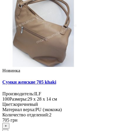
Новинка
Сумки женские 705 khaki
Производитель:
ILF
100
Размеры:
29 х 28 х 14 см
Цвет:
коричневый
Материал верха:
PU (экокожа)
Количество отделений:
2
705 грн
+