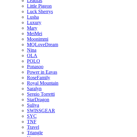
Leadfas
Little Pigeon
Luck Sherrys
Lusha
Luxury
Mary
MeiMei
Moonimmi
MQLoveDream
Nina
OLA
POLO
Ponasoo
Power in Eavas
RoseFamily
Royal Mountain
Saralyn
Sergio Torretti
StarDragon
Suliya
SWISSGEAR
SYC
TNF
Travel
Triangle