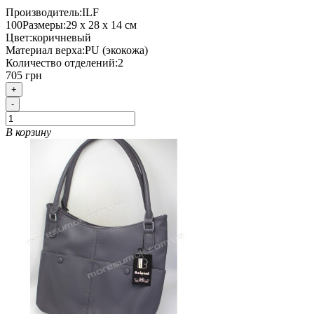
Производитель:
ILF
100
Размеры:
29 х 28 х 14 см
Цвет:
коричневый
Материал верха:
PU (экокожа)
Количество отделений:
2
705 грн
+
-
В корзину