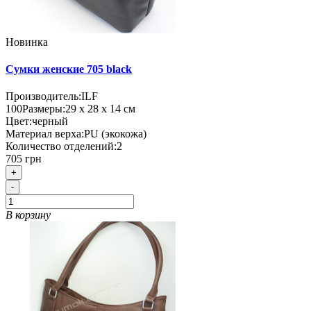
Новинка
Сумки женские 705 black
Производитель:
ILF
100
Размеры:
29 х 28 х 14 см
Цвет:
черный
Материал верха:
PU (экокожа)
Количество отделений:
2
705 грн
+
-
В корзину