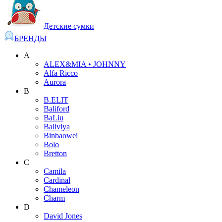
Детские сумки
БРЕНДЫ
A
ALEX&MIA • JOHNNY
Alfa Ricco
Aurora
B
B.ELIT
Baliford
BaLiu
Baliviya
Binbaowei
Bolo
Bretton
C
Camila
Cardinal
Chameleon
Charm
D
David Jones