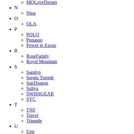
MQLoveDream
N
Nina
O
OLA
P
POLO
Ponasoo
Power in Eavas
R
RoseFamily
Royal Mountain
S
Saralyn
Sergio Torretti
StarDragon
Suliya
SWISSGEAR
SYC
T
TNF
Travel
Triangle
U
Uen