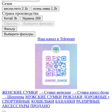
Сезон
весна-лето
2.1
k
осень-зима
1.2
k
Страна производства
Китай
3
k
Украина
269
Сбросить
Выберите фильтры
Фильтр
Выберите фильтры
Наш канал в Telegram
ЖЕНСКИЕ СУМКИ
- Сумки женские
- Сумки кросс-боди
- Шопперы
МУЖСКИЕ СУМКИ
РЮКЗАКИ
ДОРОЖНЫЕ •
СПОРТИВНЫЕ
КОШЕЛЬКИ
БАНАНКИ
РАЗЛИЧНЫЕ
АКСЕССУАРЫ
ПРОДАНО