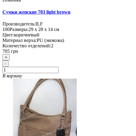
Сумки женские 703 light brown
Производитель:
ILF
100
Размеры:
29 х 28 х 14 см
Цвет:
коричневый
Материал верха:
PU (экокожа)
Количество отделений:
2
705 грн
+
-
В корзину