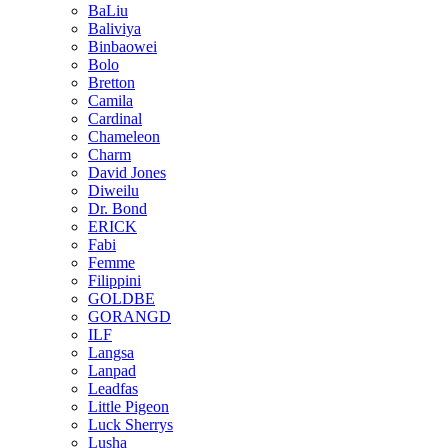
BaLiu
Baliviya
Binbaowei
Bolo
Bretton
Camila
Cardinal
Chameleon
Charm
David Jones
Diweilu
Dr. Bond
ERICK
Fabi
Femme
Filippini
GOLDBE
GORANGD
ILF
Langsa
Lanpad
Leadfas
Little Pigeon
Luck Sherrys
Lusha