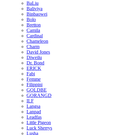
BaLiu
Baliviya
Binbaowei
Bolo
Bretton
Camila
Cardinal
Chameleon
Charm
David Jones
Diweilu
Dr. Bond
ERICK
Fabi
Femme
Filippini
GOLDBE
GORANGD
ILF
Langsa
Lanpad
Leadfas
Little Pigeon
Luck Sherrys
Lusha