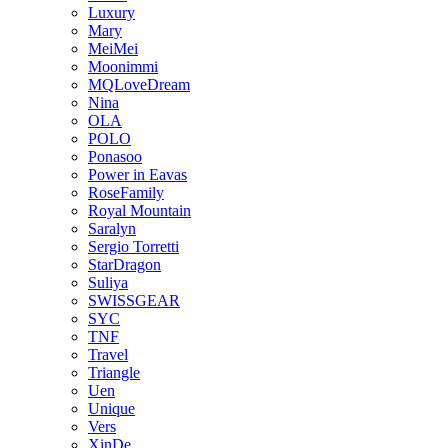
Luxury
Mary
MeiMei
Moonimmi
MQLoveDream
Nina
OLA
POLO
Ponasoo
Power in Eavas
RoseFamily
Royal Mountain
Saralyn
Sergio Torretti
StarDragon
Suliya
SWISSGEAR
SYC
TNF
Travel
Triangle
Uen
Unique
Vers
XinDe