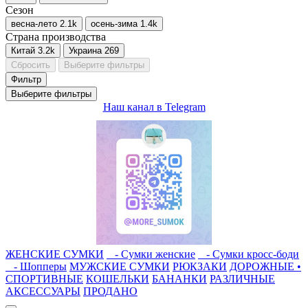
Сезон
весна-лето
2.1
k
осень-зима
1.4
k
Страна производства
Китай
3.2
k
Украина
269
Сбросить
Выберите фильтры
Фильтр
Выберите фильтры
Наш канал в Telegram
ЖЕНСКИЕ СУМКИ
- Сумки женские
- Сумки кросс-боди
- Шопперы
МУЖСКИЕ СУМКИ
РЮКЗАКИ
ДОРОЖНЫЕ •
СПОРТИВНЫЕ
КОШЕЛЬКИ
БАНАНКИ
РАЗЛИЧНЫЕ
АКСЕССУАРЫ
ПРОДАНО