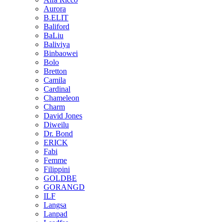
Aurora
B.ELIT
Baliford
BaLiu
Baliviya
Binbaowei
Bolo
Bretton
Camila
Cardinal
Chameleon
Charm
David Jones
Diweilu
Dr. Bond
ERICK
Fabi
Femme
Filippini
GOLDBE
GORANGD
ILF
Langsa
Lanpad