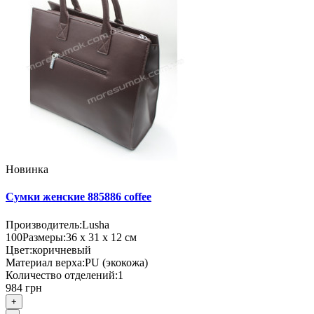
Новинка
Сумки женские 885886 coffee
Производитель:
Lusha
100
Размеры:
36 х 31 х 12 см
Цвет:
коричневый
Материал верха:
PU (экокожа)
Количество отделений:
1
984 грн
+