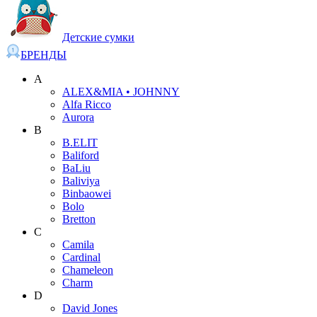
Детские сумки
БРЕНДЫ
A
ALEX&MIA • JOHNNY
Alfa Ricco
Aurora
B
B.ELIT
Baliford
BaLiu
Baliviya
Binbaowei
Bolo
Bretton
C
Camila
Cardinal
Chameleon
Charm
D
David Jones