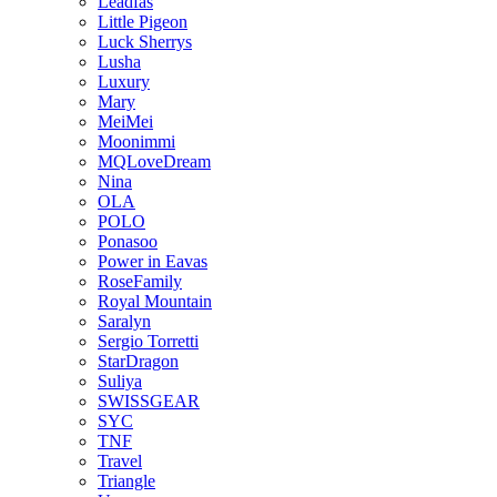
Leadfas
Little Pigeon
Luck Sherrys
Lusha
Luxury
Mary
MeiMei
Moonimmi
MQLoveDream
Nina
OLA
POLO
Ponasoo
Power in Eavas
RoseFamily
Royal Mountain
Saralyn
Sergio Torretti
StarDragon
Suliya
SWISSGEAR
SYC
TNF
Travel
Triangle