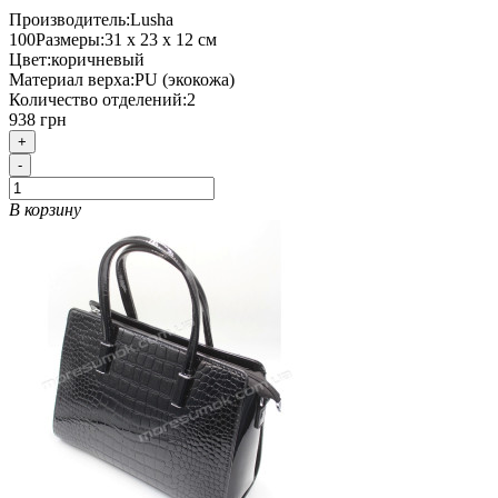
Производитель:
Lusha
100
Размеры:
31 х 23 х 12 см
Цвет:
коричневый
Материал верха:
PU (экокожа)
Количество отделений:
2
938 грн
+
-
В корзину