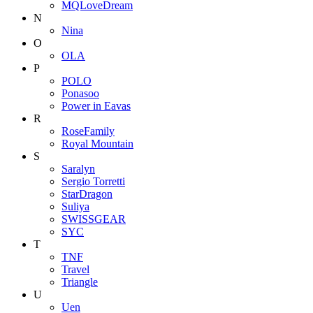
MQLoveDream
N
Nina
O
OLA
P
POLO
Ponasoo
Power in Eavas
R
RoseFamily
Royal Mountain
S
Saralyn
Sergio Torretti
StarDragon
Suliya
SWISSGEAR
SYC
T
TNF
Travel
Triangle
U
Uen