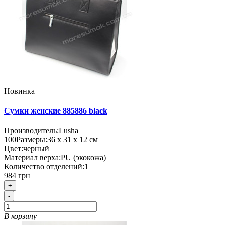
Новинка
Сумки женские 885886 black
Производитель:
Lusha
100
Размеры:
36 х 31 х 12 см
Цвет:
черный
Материал верха:
PU (экокожа)
Количество отделений:
1
984 грн
+
-
В корзину