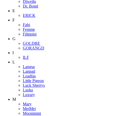
Diweilu
Dr. Bond
E
ERICK
F
Fabi
Femme
Filippini
G
GOLDBE
GORANGD
I
ILF
L
Langsa
Lanpad
Leadfas
Little Pigeon
Luck Sherrys
Lusha
Luxury
M
Mary
MeiMei
Moonimmi