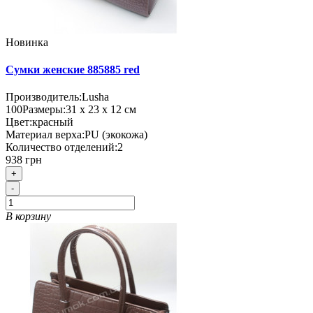
Новинка
Сумки женские 885885 red
Производитель:
Lusha
100
Размеры:
31 х 23 х 12 см
Цвет:
красный
Материал верха:
PU (экокожа)
Количество отделений:
2
938 грн
+
-
В корзину