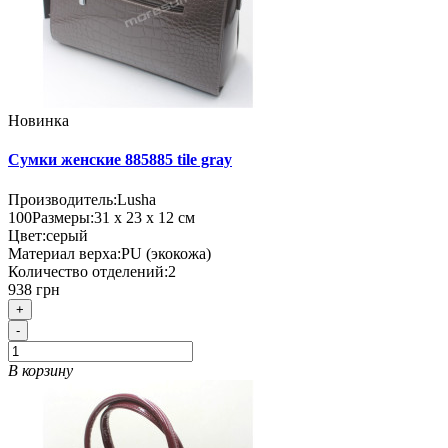
Новинка
Сумки женские 885885 tile gray
Производитель:
Lusha
100
Размеры:
31 х 23 х 12 см
Цвет:
серый
Материал верха:
PU (экокожа)
Количество отделений:
2
938 грн
+
-
В корзину