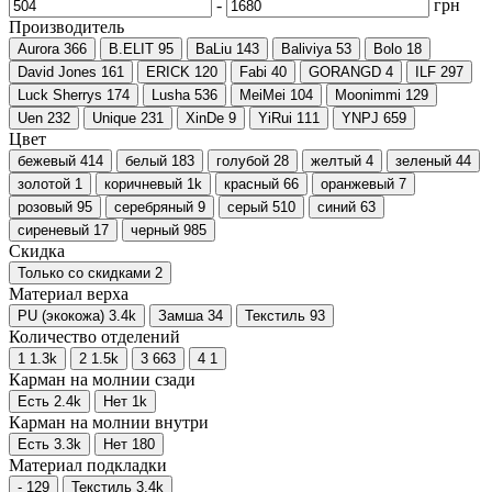
-
грн
Производитель
Aurora
366
B.ELIT
95
BaLiu
143
Baliviya
53
Bolo
18
David Jones
161
ERICK
120
Fabi
40
GORANGD
4
ILF
297
Luck Sherrys
174
Lusha
536
MeiMei
104
Moonimmi
129
Uen
232
Unique
231
XinDe
9
YiRui
111
YNPJ
659
Цвет
бежевый
414
белый
183
голубой
28
желтый
4
зеленый
44
золотой
1
коричневый
1
k
красный
66
оранжевый
7
розовый
95
серебряный
9
серый
510
синий
63
сиреневый
17
черный
985
Скидка
Только со cкидками
2
Материал верха
PU (экокожа)
3.4
k
Замша
34
Текстиль
93
Количество отделений
1
1.3
k
2
1.5
k
3
663
4
1
Карман на молнии сзади
Есть
2.4
k
Нет
1
k
Карман на молнии внутри
Есть
3.3
k
Нет
180
Материал подкладки
-
129
Текстиль
3.4
k