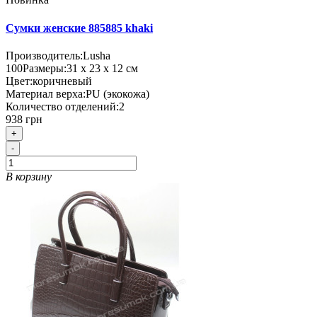
Сумки женские 885885 khaki
Производитель:
Lusha
100
Размеры:
31 х 23 х 12 см
Цвет:
коричневый
Материал верха:
PU (экокожа)
Количество отделений:
2
938 грн
+
-
В корзину