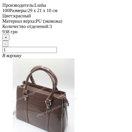
Производитель:
Lusha
100
Размеры:
29 х 21 х 10 см
Цвет:
красный
Материал верха:
PU (экокожа)
Количество отделений:
3
938 грн
+
-
В корзину