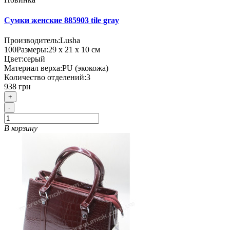
Сумки женские 885903 tile gray
Производитель:
Lusha
100
Размеры:
29 х 21 х 10 см
Цвет:
серый
Материал верха:
PU (экокожа)
Количество отделений:
3
938 грн
+
-
В корзину