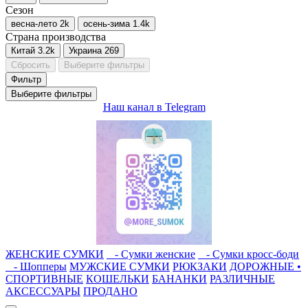
Сезон
весна-лето
2
k
осень-зима
1.4
k
Страна производства
Китай
3.2
k
Украина
269
Сбросить
Выберите фильтры
Фильтр
Выберите фильтры
Наш канал в Telegram
ЖЕНСКИЕ СУМКИ
- Сумки женские
- Сумки кросс-боди
- Шопперы
МУЖСКИЕ СУМКИ
РЮКЗАКИ
ДОРОЖНЫЕ •
СПОРТИВНЫЕ
КОШЕЛЬКИ
БАНАНКИ
РАЗЛИЧНЫЕ
АКСЕССУАРЫ
ПРОДАНО