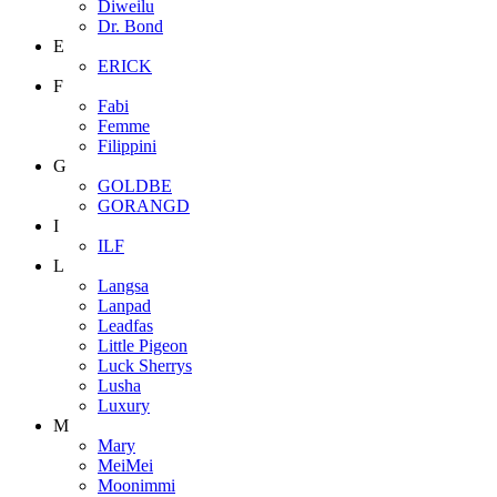
Diweilu
Dr. Bond
E
ERICK
F
Fabi
Femme
Filippini
G
GOLDBE
GORANGD
I
ILF
L
Langsa
Lanpad
Leadfas
Little Pigeon
Luck Sherrys
Lusha
Luxury
M
Mary
MeiMei
Moonimmi