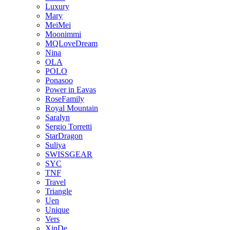
Luxury
Mary
MeiMei
Moonimmi
MQLoveDream
Nina
OLA
POLO
Ponasoo
Power in Eavas
RoseFamily
Royal Mountain
Saralyn
Sergio Torretti
StarDragon
Suliya
SWISSGEAR
SYC
TNF
Travel
Triangle
Uen
Unique
Vers
XinDe