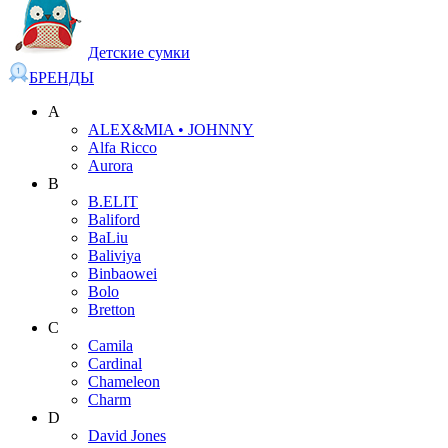
Детские сумки
БРЕНДЫ
A
ALEX&MIA • JOHNNY
Alfa Ricco
Aurora
B
B.ELIT
Baliford
BaLiu
Baliviya
Binbaowei
Bolo
Bretton
C
Camila
Cardinal
Chameleon
Charm
D
David Jones