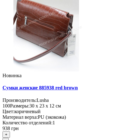
Новинка
Сумки женские 885938 red brown
Производитель:
Lusha
100
Размеры:
30 х 23 х 12 см
Цвет:
коричневый
Материал верха:
PU (экокожа)
Количество отделений:
1
938 грн
+