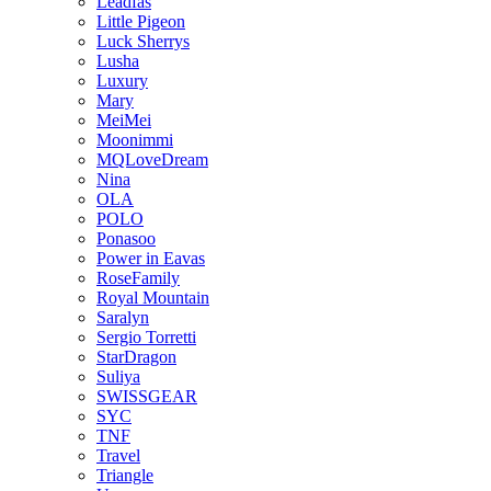
Leadfas
Little Pigeon
Luck Sherrys
Lusha
Luxury
Mary
MeiMei
Moonimmi
MQLoveDream
Nina
OLA
POLO
Ponasoo
Power in Eavas
RoseFamily
Royal Mountain
Saralyn
Sergio Torretti
StarDragon
Suliya
SWISSGEAR
SYC
TNF
Travel
Triangle