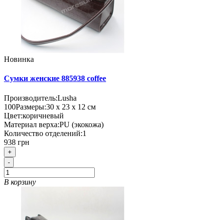
Новинка
Сумки женские 885938 coffee
Производитель:
Lusha
100
Размеры:
30 х 23 х 12 см
Цвет:
коричневый
Материал верха:
PU (экокожа)
Количество отделений:
1
938 грн
+
-
В корзину