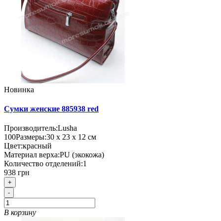
Новинка
Сумки женские 885938 red
Производитель:
Lusha
100
Размеры:
30 х 23 х 12 см
Цвет:
красный
Материал верха:
PU (экокожа)
Количество отделений:
1
938 грн
+
-
В корзину