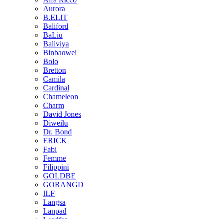
Aurora
B.ELIT
Baliford
BaLiu
Baliviya
Binbaowei
Bolo
Bretton
Camila
Cardinal
Chameleon
Charm
David Jones
Diweilu
Dr. Bond
ERICK
Fabi
Femme
Filippini
GOLDBE
GORANGD
ILF
Langsa
Lanpad