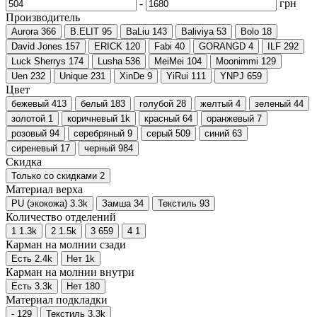
-
грн
Производитель
Aurora
366
B.ELIT
95
BaLiu
143
Baliviya
53
Bolo
18
David Jones
157
ERICK
120
Fabi
40
GORANGD
4
ILF
292
Luck Sherrys
174
Lusha
536
MeiMei
104
Moonimmi
129
Uen
232
Unique
231
XinDe
9
YiRui
111
YNPJ
659
Цвет
бежевый
413
белый
183
голубой
28
желтый
4
зеленый
44
золотой
1
коричневый
1
k
красный
64
оранжевый
7
розовый
94
серебряный
9
серый
509
синий
63
сиреневый
17
черный
984
Скидка
Только со cкидками
2
Материал верха
PU (экокожа)
3.3
k
Замша
34
Текстиль
93
Количество отделений
1
1.3
k
2
1.5
k
3
659
4
1
Карман на молнии сзади
Есть
2.4
k
Нет
1
k
Карман на молнии внутри
Есть
3.3
k
Нет
180
Материал подкладки
-
129
Текстиль
3.3
k