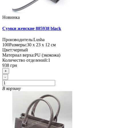
Новинка
Сумки женские 885938 black
Производитель:
Lusha
100
Размеры:
30 х 23 х 12 см
Цвет:
черный
Материал верха:
PU (экокожа)
Количество отделений:
1
938 грн
+
-
В корзину