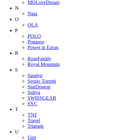
MQLoveDream
N
Nina
O
OLA
P
POLO
Ponasoo
Power in Eavas
R
RoseFamily
Royal Mountain
S
Saralyn
Sergio Torretti
StarDragon
Suliya
SWISSGEAR
SYC
T
TNF
Travel
Triangle
U
Uen