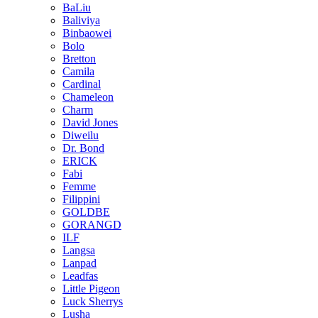
BaLiu
Baliviya
Binbaowei
Bolo
Bretton
Camila
Cardinal
Chameleon
Charm
David Jones
Diweilu
Dr. Bond
ERICK
Fabi
Femme
Filippini
GOLDBE
GORANGD
ILF
Langsa
Lanpad
Leadfas
Little Pigeon
Luck Sherrys
Lusha